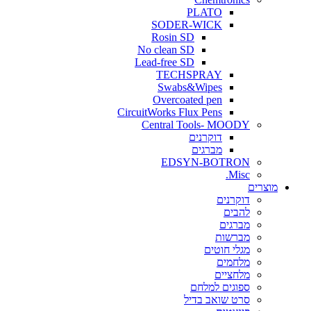
PLATO
SODER-WICK
Rosin SD
No clean SD
Lead-free SD
TECHSPRAY
Swabs&Wipes
Overcoated pen
CircuitWorks Flux Pens
Central Tools- MOODY
דוקרנים
מברגים
EDSYN-BOTRON
Misc.
ים
דוקרנים
להבים
מברגים
מברשות
מגלי חוטים
מלחמים
מלחציים
ספוגים למלחם
סרט שואב בדיל