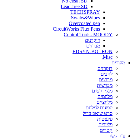
No clean SD
Lead-free SD
TECHSPRAY
Swabs&Wipes
Overcoated pen
CircuitWorks Flux Pens
Central Tools- MOODY
דוקרנים
מברגים
EDSYN-BOTRON
Misc.
ים
דוקרנים
להבים
מברגים
מברשות
מגלי חוטים
מלחמים
מלחציים
ספוגים למלחם
סרט שואב בדיל
פינצטות
פליירים
קטרים
קשר