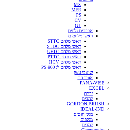
MX
MFR
PS
CV
GT
אביזרים נלווים
ראשי מלחמים
ראשי מלחם STTC
ראשי מלחם STDC
ראשי מלחם UFTC
ראשי מלחם PTTC
ראשי מלחם HCV
ראשי מלחם ל: PS-900
שואבי עשן
אוויר חם
PANA-VISE
EXCEL
ידיות
להבים
GORDON BRUSH
IDEAL-IND
מגלי חוטים
מגלפים
להבים
Chemtronics