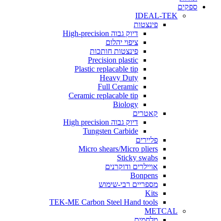
ים
IDEAL-TEK
פינצטות
דיוק גבוה High-precision
ציפוי יהלום
פינצטות חותכות
Precision plastic
Plastic replacable tip
Heavy Duty
Full Ceramic
Ceramic replacable tip
Biology
קאטרים
דיוק גבוה High precision
Tungsten Carbide
פליירים
Micro shears/Micro pliers
Sticky swabs
אויילרים ודוקרנים
Bonpens
מספריים רבי-שימוש
Kits
TEK-ME Carbon Steel Hand tools
METCAL
מלחמים