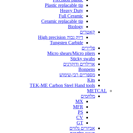
Plastic replacable tip
Heavy Duty
Full Ceramic
Ceramic replacable tip
Biology
קאטרים
דיוק גבוה High precision
Tungsten Carbide
פליירים
Micro shears/Micro pliers
Sticky swabs
אויילרים ודוקרנים
Bonpens
מספריים רבי-שימוש
Kits
TEK-ME Carbon Steel Hand tools
METCAL
מלחמים
MX
MFR
PS
CV
GT
אביזרים נלווים