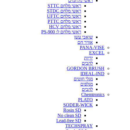
ראשי מלחמים
ראשי מלחם STTC
ראשי מלחם STDC
ראשי מלחם UFTC
ראשי מלחם PTTC
ראשי מלחם HCV
ראשי מלחם ל: PS-900
שואבי עשן
אוויר חם
PANA-VISE
EXCEL
ידיות
להבים
GORDON BRUSH
IDEAL-IND
מגלי חוטים
מגלפים
להבים
Chemtronics
PLATO
SODER-WICK
Rosin SD
No clean SD
Lead-free SD
TECHSPRAY