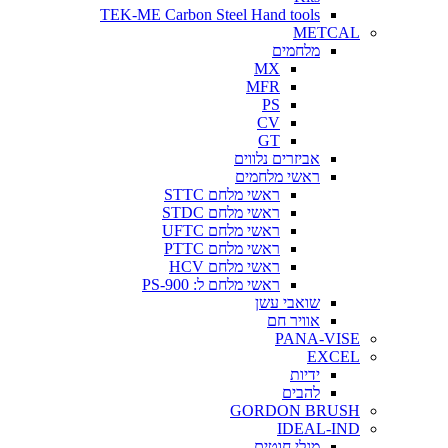
TEK-ME Carbon Steel Hand tools
METCAL
מלחמים
MX
MFR
PS
CV
GT
אביזרים נלווים
ראשי מלחמים
ראשי מלחם STTC
ראשי מלחם STDC
ראשי מלחם UFTC
ראשי מלחם PTTC
ראשי מלחם HCV
ראשי מלחם ל: PS-900
שואבי עשן
אוויר חם
PANA-VISE
EXCEL
ידיות
להבים
GORDON BRUSH
IDEAL-IND
מגלי חוטים