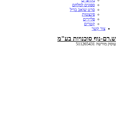
מלחציים
ספוגים למלחם
סרט שואב בדיל
פינצטות
פליירים
קטרים
קשר
ף סוכנויות בע"מ
5112