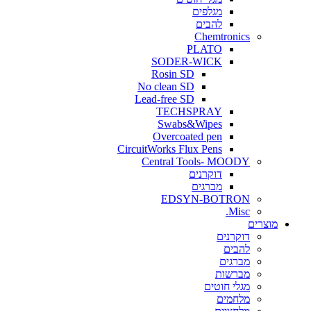
מגלפים
להבים
Chemtronics
PLATO
SODER-WICK
Rosin SD
No clean SD
Lead-free SD
TECHSPRAY
Swabs&Wipes
Overcoated pen
CircuitWorks Flux Pens
Central Tools- MOODY
דוקרנים
מברגים
EDSYN-BOTRON
Misc.
ים
דוקרנים
להבים
מברגים
מברשות
מגלי חוטים
מלחמים