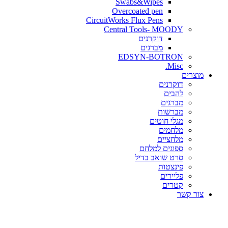
Swabs&Wipes
Overcoated pen
CircuitWorks Flux Pens
Central Tools- MOODY
דוקרנים
מברגים
EDSYN-BOTRON
Misc.
ים
דוקרנים
להבים
מברגים
מברשות
מגלי חוטים
מלחמים
מלחציים
ספוגים למלחם
סרט שואב בדיל
פינצטות
פליירים
קטרים
קשר