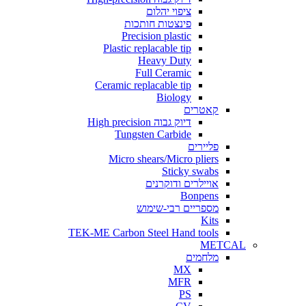
ציפוי יהלום
פינצטות חותכות
Precision plastic
Plastic replacable tip
Heavy Duty
Full Ceramic
Ceramic replacable tip
Biology
קאטרים
דיוק גבוה High precision
Tungsten Carbide
פליירים
Micro shears/Micro pliers
Sticky swabs
אויילרים ודוקרנים
Bonpens
מספריים רבי-שימוש
Kits
TEK-ME Carbon Steel Hand tools
METCAL
מלחמים
MX
MFR
PS