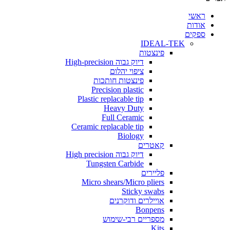
י
ת
ים
IDEAL-TEK
פינצטות
דיוק גבוה High-precision
ציפוי יהלום
פינצטות חותכות
Precision plastic
Plastic replacable tip
Heavy Duty
Full Ceramic
Ceramic replacable tip
Biology
קאטרים
דיוק גבוה High precision
Tungsten Carbide
פליירים
Micro shears/Micro pliers
Sticky swabs
אויילרים ודוקרנים
Bonpens
מספריים רבי-שימוש
Kits