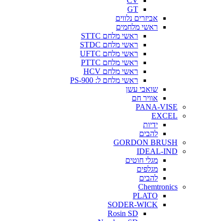
CV
GT
אביזרים נלווים
ראשי מלחמים
ראשי מלחם STTC
ראשי מלחם STDC
ראשי מלחם UFTC
ראשי מלחם PTTC
ראשי מלחם HCV
ראשי מלחם ל: PS-900
שואבי עשן
אוויר חם
PANA-VISE
EXCEL
ידיות
להבים
GORDON BRUSH
IDEAL-IND
מגלי חוטים
מגלפים
להבים
Chemtronics
PLATO
SODER-WICK
Rosin SD