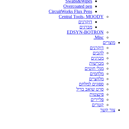
Swabs&Wipes
Overcoated pen
CircuitWorks Flux Pens
Central Tools- MOODY
דוקרנים
מברגים
EDSYN-BOTRON
Misc.
ים
דוקרנים
להבים
מברגים
מברשות
מגלי חוטים
מלחמים
מלחציים
ספוגים למלחם
סרט שואב בדיל
פינצטות
פליירים
קטרים
קשר