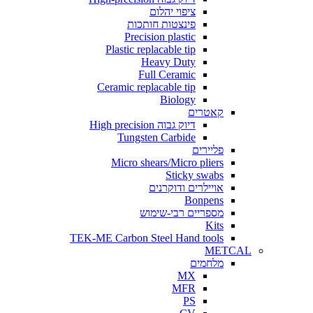
ציפוי יהלום
פינצטות חותכות
Precision plastic
Plastic replacable tip
Heavy Duty
Full Ceramic
Ceramic replacable tip
Biology
קאטרים
דיוק גבוה High precision
Tungsten Carbide
פליירים
Micro shears/Micro pliers
Sticky swabs
אויילרים ודוקרנים
Bonpens
מספריים רבי-שימוש
Kits
TEK-ME Carbon Steel Hand tools
METCAL
מלחמים
MX
MFR
PS