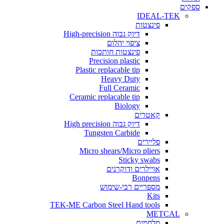
ים
IDEAL-TEK
פינצטות
דיוק גבוה High-precision
ציפוי יהלום
פינצטות חותכות
Precision plastic
Plastic replacable tip
Heavy Duty
Full Ceramic
Ceramic replacable tip
Biology
קאטרים
דיוק גבוה High precision
Tungsten Carbide
פליירים
Micro shears/Micro pliers
Sticky swabs
אויילרים ודוקרנים
Bonpens
מספריים רבי-שימוש
Kits
TEK-ME Carbon Steel Hand tools
METCAL
מלחמים