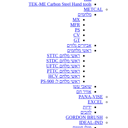
TEK-ME Carbon Steel Hand tools
METCAL
מלחמים
MX
MFR
PS
CV
GT
אביזרים נלווים
ראשי מלחמים
ראשי מלחם STTC
ראשי מלחם STDC
ראשי מלחם UFTC
ראשי מלחם PTTC
ראשי מלחם HCV
ראשי מלחם ל: PS-900
שואבי עשן
אוויר חם
PANA-VISE
EXCEL
ידיות
להבים
GORDON BRUSH
IDEAL-IND
מגלי חוטים