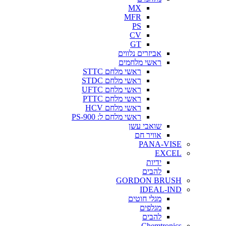
MX
MFR
PS
CV
GT
אביזרים נלווים
ראשי מלחמים
ראשי מלחם STTC
ראשי מלחם STDC
ראשי מלחם UFTC
ראשי מלחם PTTC
ראשי מלחם HCV
ראשי מלחם ל: PS-900
שואבי עשן
אוויר חם
PANA-VISE
EXCEL
ידיות
להבים
GORDON BRUSH
IDEAL-IND
מגלי חוטים
מגלפים
להבים
Chemtronics