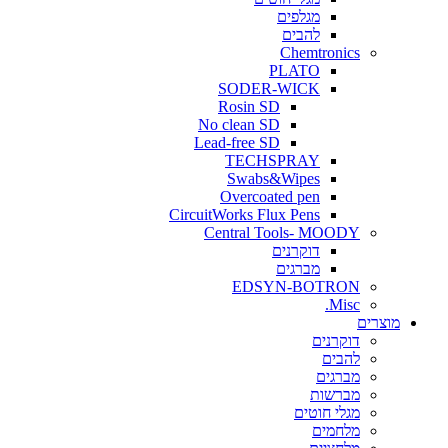
מגלפים
להבים
Chemtronics
PLATO
SODER-WICK
Rosin SD
No clean SD
Lead-free SD
TECHSPRAY
Swabs&Wipes
Overcoated pen
CircuitWorks Flux Pens
Central Tools- MOODY
דוקרנים
מברגים
EDSYN-BOTRON
Misc.
ים
דוקרנים
להבים
מברגים
מברשות
מגלי חוטים
מלחמים