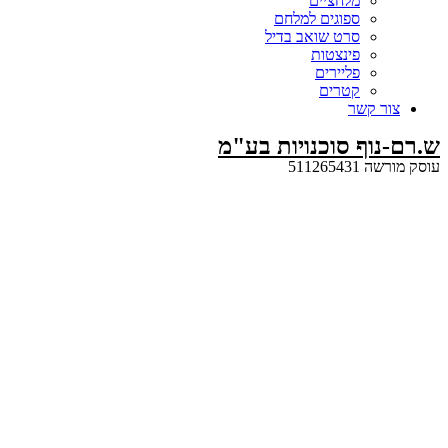
מלחציים
ספוגים למלחם
סרט שואב בדיל
פינצטות
פליירים
קטרים
קשר
ף סוכנויות בע"מ
5112