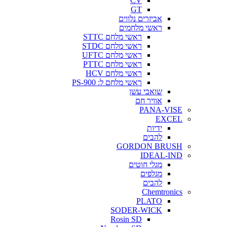
CV
GT
אביזרים נלווים
ראשי מלחמים
ראשי מלחם STTC
ראשי מלחם STDC
ראשי מלחם UFTC
ראשי מלחם PTTC
ראשי מלחם HCV
ראשי מלחם ל: PS-900
שואבי עשן
אוויר חם
PANA-VISE
EXCEL
ידיות
להבים
GORDON BRUSH
IDEAL-IND
מגלי חוטים
מגלפים
להבים
Chemtronics
PLATO
SODER-WICK
Rosin SD