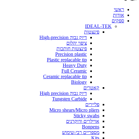
י
ת
ים
IDEAL-TEK
פינצטות
דיוק גבוה High-precision
ציפוי יהלום
פינצטות חותכות
Precision plastic
Plastic replacable tip
Heavy Duty
Full Ceramic
Ceramic replacable tip
Biology
קאטרים
דיוק גבוה High precision
Tungsten Carbide
פליירים
Micro shears/Micro pliers
Sticky swabs
אויילרים ודוקרנים
Bonpens
מספריים רבי-שימוש
Kits