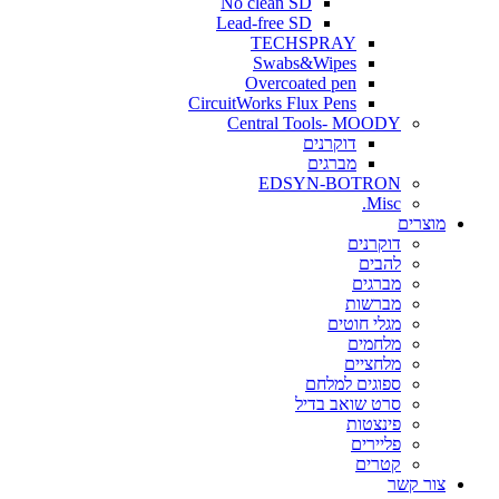
No clean SD
Lead-free SD
TECHSPRAY
Swabs&Wipes
Overcoated pen
CircuitWorks Flux Pens
Central Tools- MOODY
דוקרנים
מברגים
EDSYN-BOTRON
Misc.
ים
דוקרנים
להבים
מברגים
מברשות
מגלי חוטים
מלחמים
מלחציים
ספוגים למלחם
סרט שואב בדיל
פינצטות
פליירים
קטרים
קשר