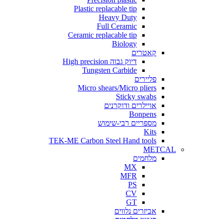
Plastic replacable tip
Heavy Duty
Full Ceramic
Ceramic replacable tip
Biology
קאטרים
דיוק גבוה High precision
Tungsten Carbide
פליירים
Micro shears/Micro pliers
Sticky swabs
אויילרים ודוקרנים
Bonpens
מספריים רבי-שימוש
Kits
TEK-ME Carbon Steel Hand tools
METCAL
מלחמים
MX
MFR
PS
CV
GT
אביזרים נלווים