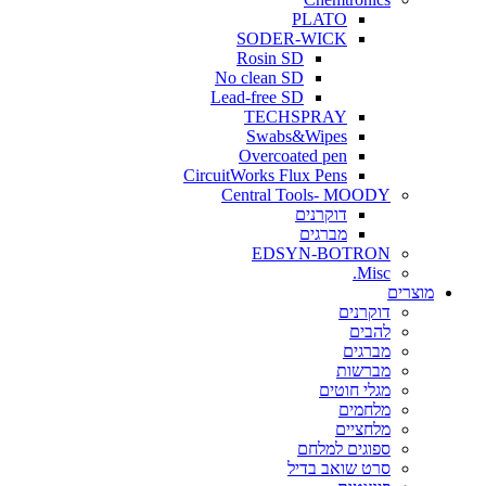
PLATO
SODER-WICK
Rosin SD
No clean SD
Lead-free SD
TECHSPRAY
Swabs&Wipes
Overcoated pen
CircuitWorks Flux Pens
Central Tools- MOODY
דוקרנים
מברגים
EDSYN-BOTRON
Misc.
ים
דוקרנים
להבים
מברגים
מברשות
מגלי חוטים
מלחמים
מלחציים
ספוגים למלחם
סרט שואב בדיל