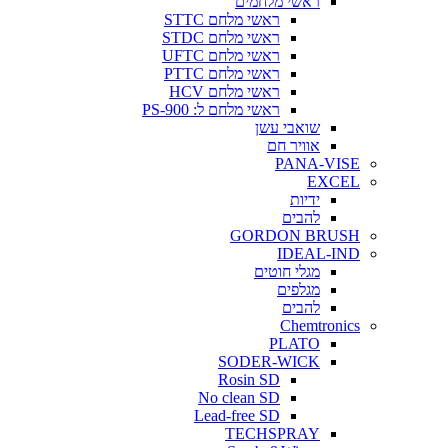
ראשי מלחמים
ראשי מלחם STTC
ראשי מלחם STDC
ראשי מלחם UFTC
ראשי מלחם PTTC
ראשי מלחם HCV
ראשי מלחם ל: PS-900
שואבי עשן
אוויר חם
PANA-VISE
EXCEL
ידיות
להבים
GORDON BRUSH
IDEAL-IND
מגלי חוטים
מגלפים
להבים
Chemtronics
PLATO
SODER-WICK
Rosin SD
No clean SD
Lead-free SD
TECHSPRAY