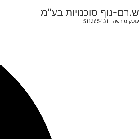
לג
ש.רם-נוף סוכנויות בע"מ
תוכן
עוסק מורשה 511265431
Searc
..