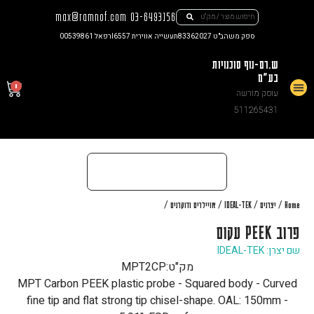
max@ramnof.com
03-6493156
ספק משהב"ט 83362027
תעשייה אווירית I6557
רפאל 00539861
ש.רם-נוף סוכנויות
בע"מ
0
עוסק מורשה
צור קשר
511265431
/
/
/
/
Home
יצרנים
IDEAL-TEK
אויילרים ודוקרנים
פרוב PEEK עקום
שם יצרן: IDEAL-TEK
מק"ט:
MPT2CP
MPT Carbon PEEK plastic probe - Squared body - Curved
fine tip and flat strong tip chisel-shape. OAL: 150mm -