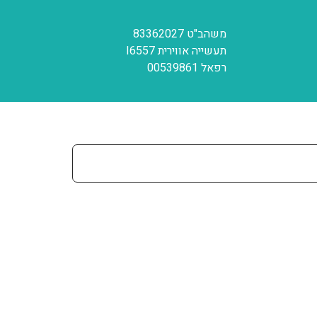
משהב"ט 83362027
תעשייה אווירית I6557
רפאל 00539861