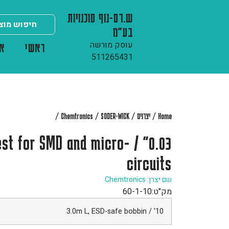
ש.רם-נוף סוכנויות
בע"מ
עוסק מורשה
ראשי
או
511265431
/
/
/
/
Home
יצרנים
SODER-WICK
Chemtronics
 - best for SMD and micro-
circuits
שם יצרן: Chemtronics
מק"ט:
60-1-10
10' / 3.0m L, ESD-safe bobbin