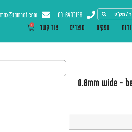
max@ramnof.com
03-6493156
0
דות
ספקים
מוצרים
צור קשר
0.03" / 0.8mm wide