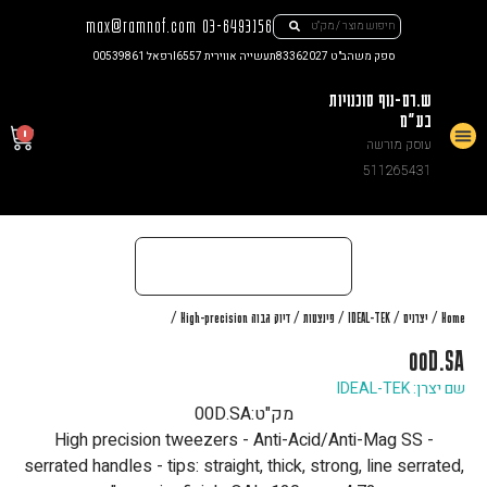
max@ramnof.com
03-6493156
ספק משהב"ט 83362027
תעשייה אווירית I6557
רפאל 00539861
ש.רם-נוף סוכנויות
בע"מ
0
עוסק מורשה
צור קשר
511265431
/
/
/
/
/
Home
יצרנים
IDEAL-TEK
פינצטות
דיוק גבוה High-precision
00D.SA
שם יצרן: IDEAL-TEK
מק"ט:
00D.SA
High precision tweezers - Anti-Acid/Anti-Mag SS -
serrated handles - tips: straight, thick, strong, line serrated,