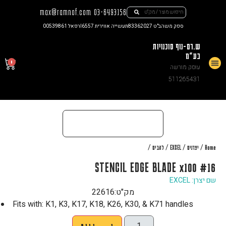
max@ramnof.com
03-6493156
ספק משהב"ט 83362027
תעשייה אווירית I6557
רפאל 00539861
ש.רם-נוף סוכנויות
בע"מ
0
עוסק מורשה
צור קשר
511265431
/
/
/
/
Home
יצרנים
EXCEL
להבים
#16 STENCIL EDGE BLADE x100
שם יצרן: EXCEL
מק"ט:
22616
Fits with: K1, K3, K17, K18, K26, K30, & K71 handles