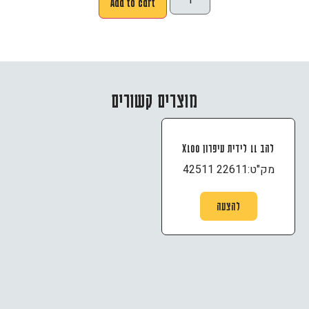
Add to cart
מוצרים קשורים
להב 11 לידית עיפרון X100
מק"ט:
42511 22611
להצעה