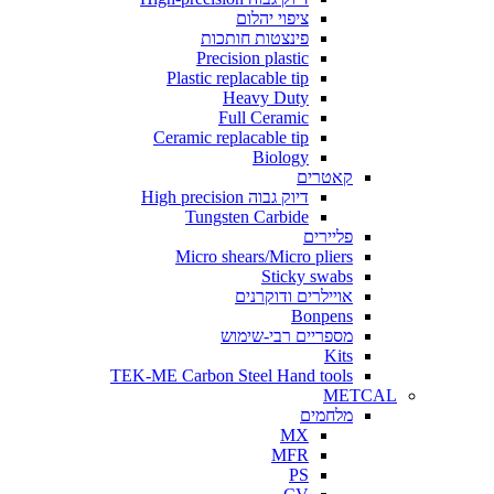
P
Plasti
Ceramic
Tu
Micr
TEK-ME Carbo