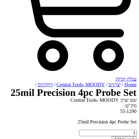
/
דוקרנים
/
25mil Preci