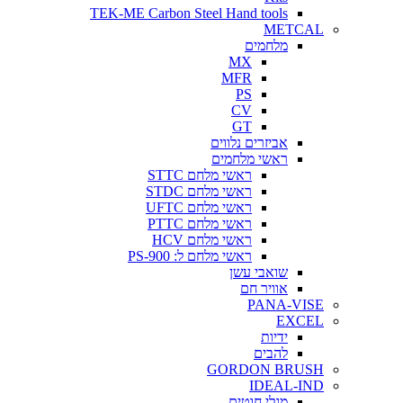
TEK-ME Carbo