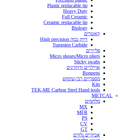
Plasti
Ceramic
Tu
Micr
TEK-ME Carbo