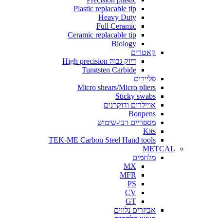
Plastic replacable tip
Heavy Duty
Full Ceramic
Ceramic replacable tip
Biology
קאטרים
דיוק גבוה High precision
Tungsten Carbide
פליירים
Micro shears/Micro pliers
Sticky swabs
אויילרים ודוקרנים
Bonpens
מספריים רבי-שימוש
Kits
TEK-ME Carbon Steel Hand tools
METCAL
מלחמים
MX
MFR
PS
CV
GT
אביזרים נלווים