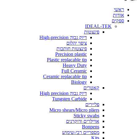
י
ת
ים
IDEAL-TEK
פינצטות
דיוק גבוה High-precision
ציפוי יהלום
פינצטות חותכות
Precision plastic
Plastic replacable tip
Heavy Duty
Full Ceramic
Ceramic replacable tip
Biology
קאטרים
דיוק גבוה High precision
Tungsten Carbide
פליירים
Micro shears/Micro pliers
Sticky swabs
אויילרים ודוקרנים
Bonpens
מספריים רבי-שימוש
Kits