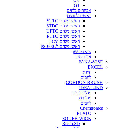
CV
GT
אביזרים נלווים
ראשי מלחמים
ראשי מלחם STTC
ראשי מלחם STDC
ראשי מלחם UFTC
ראשי מלחם PTTC
ראשי מלחם HCV
ראשי מלחם ל: PS-900
שואבי עשן
אוויר חם
PANA-VISE
EXCEL
ידיות
להבים
GORDON BRUSH
IDEAL-IND
מגלי חוטים
מגלפים
להבים
Chemtronics
PLATO
SODER-WICK
Rosin SD