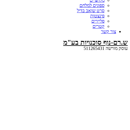
מלחציים
ספוגים למלחם
סרט שואב בדיל
פינצטות
פליירים
קטרים
קשר
ף סוכנויות בע"מ
5112