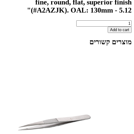
fine, round, flat, superior
(#A2AZJK). OAL: 130mm -
2A
A
 קשורים