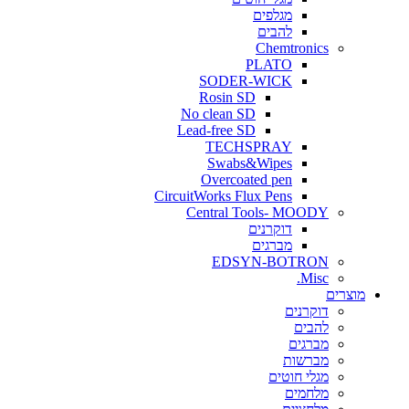
מגלפים
להבים
Chemtronics
PLATO
SODER-WICK
Rosin SD
No clean SD
Lead-free SD
TECHSPRAY
Swabs&Wipes
Overcoated pen
CircuitWorks Flux Pens
Central Tools- MOODY
דוקרנים
מברגים
EDSYN-BOTRON
Misc.
ים
דוקרנים
להבים
מברגים
מברשות
מגלי חוטים
מלחמים