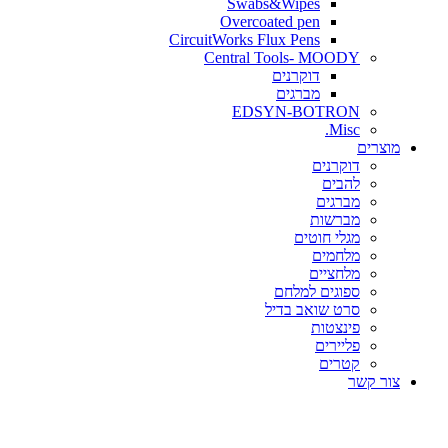
Swabs&Wipes
Overcoated pen
CircuitWorks Flux Pens
Central Tools- MOODY
דוקרנים
מברגים
EDSYN-BOTRON
Misc.
ים
דוקרנים
להבים
מברגים
מברשות
מגלי חוטים
מלחמים
מלחציים
ספוגים למלחם
סרט שואב בדיל
פינצטות
פליירים
קטרים
קשר