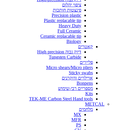
ציפוי יהלום
פינצטות חותכות
Precision plastic
Plastic replacable tip
Heavy Duty
Full Ceramic
Ceramic replacable tip
Biology
קאטרים
דיוק גבוה High precision
Tungsten Carbide
פליירים
Micro shears/Micro pliers
Sticky swabs
אויילרים ודוקרנים
Bonpens
מספריים רבי-שימוש
Kits
TEK-ME Carbon Steel Hand tools
METCAL
מלחמים
MX
MFR
PS