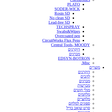
PLATO
SODER-WICK
Rosin SD
No clean SD
Lead-free SD
TECHSPRAY
Swabs&Wipes
Overcoated pen
CircuitWorks Flux Pens
Central Tools- MOODY
דוקרנים
מברגים
EDSYN-BOTRON
Misc.
ים
דוקרנים
להבים
מברגים
מברשות
מגלי חוטים
מלחמים
מלחציים
ספוגים למלחם
סרט שואב בדיל