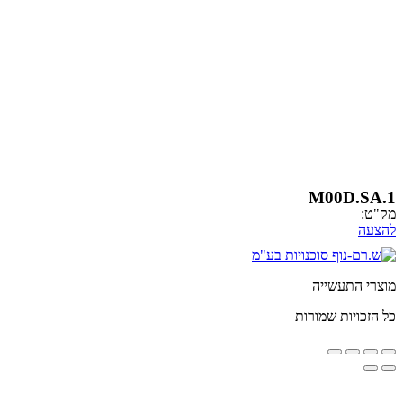
M00
שייה
 שמורות