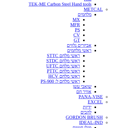
TEK-ME Carbon Steel Hand tools
METCAL
מלחמים
MX
MFR
PS
CV
GT
אביזרים נלווים
ראשי מלחמים
ראשי מלחם STTC
ראשי מלחם STDC
ראשי מלחם UFTC
ראשי מלחם PTTC
ראשי מלחם HCV
ראשי מלחם ל: PS-900
שואבי עשן
אוויר חם
PANA-VISE
EXCEL
ידיות
להבים
GORDON BRUSH
IDEAL-IND
מגלי חוטים