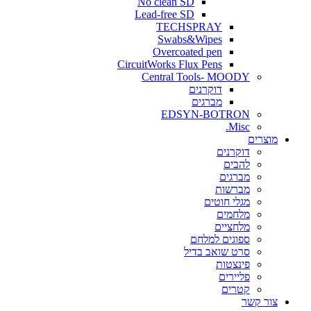
No clean SD
Lead-free SD
TECHSPRAY
Swabs&Wipes
Overcoated pen
CircuitWorks Flux Pens
Central Tools- MOODY
דוקרנים
מברגים
EDSYN-BOTRON
Misc.
ים
דוקרנים
להבים
מברגים
מברשות
מגלי חוטים
מלחמים
מלחציים
ספוגים למלחם
סרט שואב בדיל
פינצטות
פליירים
קטרים
קשר