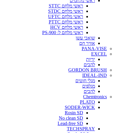
ראשי מלחמים
ראשי מלחם STTC
ראשי מלחם STDC
ראשי מלחם UFTC
ראשי מלחם PTTC
ראשי מלחם HCV
ראשי מלחם ל: PS-900
שואבי עשן
אוויר חם
PANA-VISE
EXCEL
ידיות
להבים
GORDON BRUSH
IDEAL-IND
מגלי חוטים
מגלפים
להבים
Chemtronics
PLATO
SODER-WICK
Rosin SD
No clean SD
Lead-free SD
TECHSPRAY