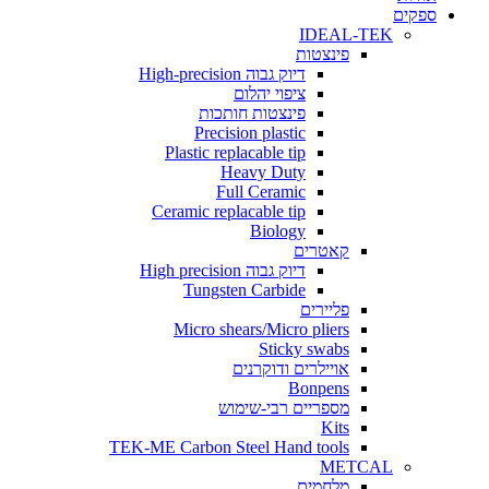
ים
IDEAL-TEK
פינצטות
דיוק גבוה High-precision
ציפוי יהלום
פינצטות חותכות
Precision plastic
Plastic replacable tip
Heavy Duty
Full Ceramic
Ceramic replacable tip
Biology
קאטרים
דיוק גבוה High precision
Tungsten Carbide
פליירים
Micro shears/Micro pliers
Sticky swabs
אויילרים ודוקרנים
Bonpens
מספריים רבי-שימוש
Kits
TEK-ME Carbon Steel Hand tools
METCAL
מלחמים