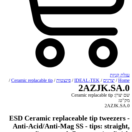
רנים
/
IDEAL-TEK
/
פינצטות
/
Ceramic replacable tip
/
2AZJK.
2A
ESD Ceramic replaceable tip twee
Anti-Acid/Anti-Mag SS - tips: st