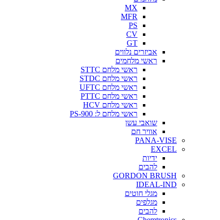
MX
MFR
PS
CV
GT
אביזרים נלווים
ראשי מלחמים
ראשי מלחם STTC
ראשי מלחם STDC
ראשי מלחם UFTC
ראשי מלחם PTTC
ראשי מלחם HCV
ראשי מלחם ל: PS-900
שואבי עשן
אוויר חם
PANA-VISE
EXCEL
ידיות
להבים
GORDON BRUSH
IDEAL-IND
מגלי חוטים
מגלפים
להבים
Chemtronics