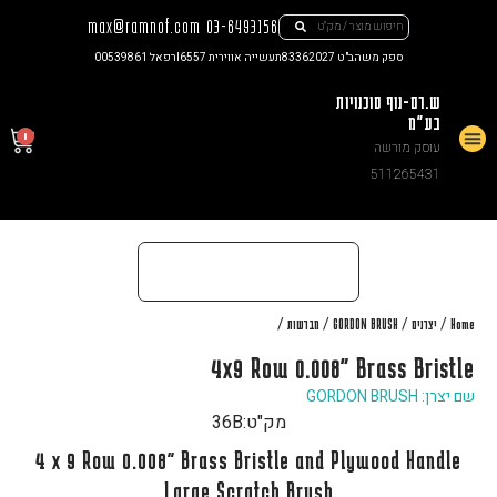
max@ramnof.com
03-6493156
ספק משהב"ט 83362027
תעשייה אווירית I6557
רפאל 00539861
ש.רם-נוף סוכנויות
בע"מ
0
עוסק מורשה
צור קשר
511265431
/
/
/
/
Home
יצרנים
GORDON BRUSH
מברשות
4x9 Row 0.008" Brass Bristle
שם יצרן: GORDON BRUSH
מק"ט:
36B
4 x 9 Row 0.008" Brass Bristle and Plywood Handle
Large Scratch Brush