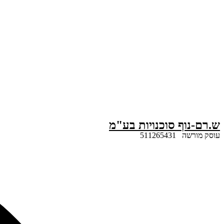
דלג
לתוכן
ש.רם-נוף סוכנויות בע"מ
עוסק מורשה 511265431
Search
...