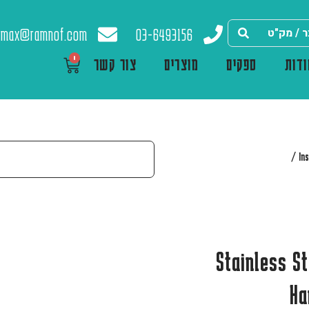
max@ramnof.com
03-6493156
0
דות
ספקים
מוצרים
צור קשר
/
In
0.003" Stainle
Ha