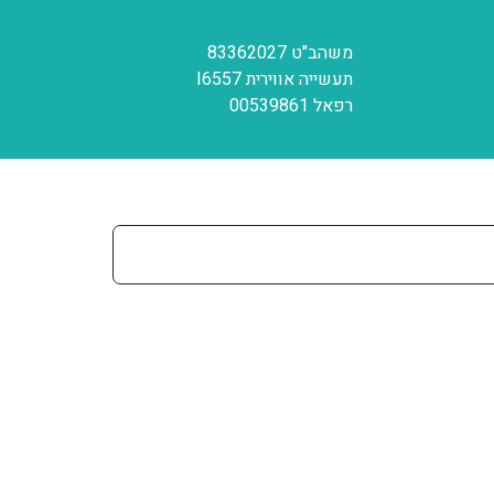
משהב"ט 83362027
תעשייה אווירית I6557
רפאל 00539861