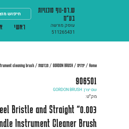
ש.רם-נוף סוכנויות
בע"מ
עוסק מורשה
ראשי
או
511265431
/
/
/
/
Home
יצרנים
GORDON BRUSH
מברשות
strument cleaning brush
906501
שם יצרן: GORDON BRUSH
מק"ט:
ss Steel Bristle and Straight
ndle Instrument Cleaner Brush