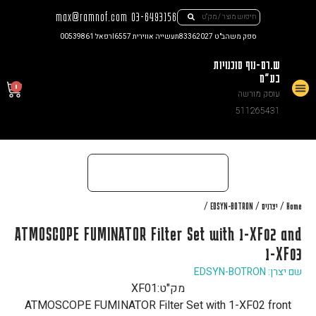
max@ramnof.com
03-6493156
ספק משהב"ט 83362027
תעשייה אווירית I6557
רפאל 00539861
ש.רם-נוף סוכנויות
בע"מ
0
עוסק מורשה
צור קשר
511265431
/
/
/
Home
יצרנים
EDSYN-BOTRON
ATMOSCOPE FUMINATOR Filter Set with 1-XF02 and
1-XF03
שם יצרן: EDSYN-BOTRON
מק"ט:
XF01
ATMOSCOPE FUMINATOR Filter Set with 1-XF02 front