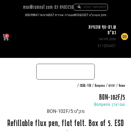
max@ramnof.com
03-6493156
ספק משהב"ט 83362027
תעשייה אווירית I6557
רפאל 00539861
ש.רם-נוף סוכנויות
בע"מ
0
עוסק מורשה
צור קשר
511265431
/
/
/
/
Home
יצרנים
Bonpens
IDEAL-TEK
BON-102F/5
שם יצרן: Bonpens
מק"ט:
BON-102F/5
Refillable flux pen, flat felt. Box of 5. ESD