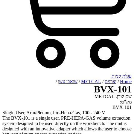
רנים
/
METCAL
/
שואבי עשן
/
BVX
Single User, Arm/Plenum, Pre-Hepa-Gas, 100 - 240 V
The BVX-101 is a single user, PRE-HEPA-GAS volume e
system designed to be used directly on the workbench. The
designed with an innovative adapter which allows the user