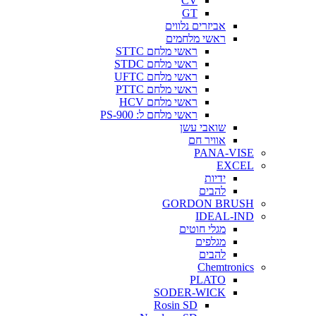
CV
GT
אביזרים נלווים
ראשי מלחמים
ראשי מלחם STTC
ראשי מלחם STDC
ראשי מלחם UFTC
ראשי מלחם PTTC
ראשי מלחם HCV
ראשי מלחם ל: PS-900
שואבי עשן
אוויר חם
PANA-VISE
EXCEL
ידיות
להבים
GORDON BRUSH
IDEAL-IND
מגלי חוטים
מגלפים
להבים
Chemtronics
PLATO
SODER-WICK
Rosin SD