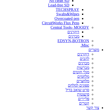
No clean SD
Lead-free SD
TECHSPRAY
Swabs&Wipes
Overcoated pen
CircuitWorks Flux Pens
Central Tools- MOODY
דוקרנים
מברגים
EDSYN-BOTRON
Misc.
ים
דוקרנים
להבים
מברגים
מברשות
מגלי חוטים
מלחמים
מלחציים
ספוגים למלחם
סרט שואב בדיל
פינצטות
פליירים
קטרים
קשר