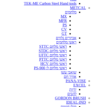
TEK-ME Carbon Steel Hand tools
METCAL
מלחמים
MX
MFR
PS
CV
GT
אביזרים נלווים
ראשי מלחמים
ראשי מלחם STTC
ראשי מלחם STDC
ראשי מלחם UFTC
ראשי מלחם PTTC
ראשי מלחם HCV
ראשי מלחם ל: PS-900
שואבי עשן
אוויר חם
PANA-VISE
EXCEL
ידיות
להבים
GORDON BRUSH
IDEAL-IND
מגלי חוטים