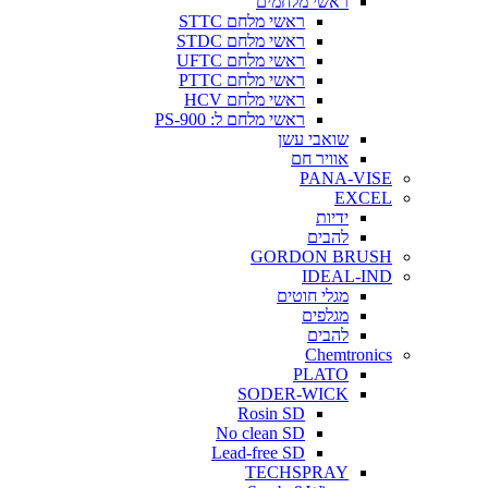
ראשי מלחמים
ראשי מלחם STTC
ראשי מלחם STDC
ראשי מלחם UFTC
ראשי מלחם PTTC
ראשי מלחם HCV
ראשי מלחם ל: PS-900
שואבי עשן
אוויר חם
PANA-VISE
EXCEL
ידיות
להבים
GORDON BRUSH
IDEAL-IND
מגלי חוטים
מגלפים
להבים
Chemtronics
PLATO
SODER-WICK
Rosin SD
No clean SD
Lead-free SD
TECHSPRAY