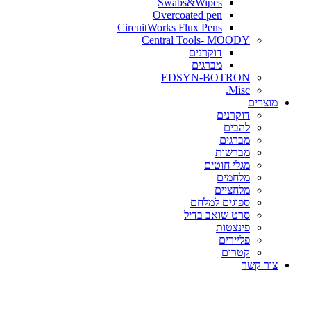
Swabs&Wipes
Overcoated pen
CircuitWorks Flux Pens
Central Tools- MOODY
דוקרנים
מברגים
EDSYN-BOTRON
Misc.
ים
דוקרנים
להבים
מברגים
מברשות
מגלי חוטים
מלחמים
מלחציים
ספוגים למלחם
סרט שואב בדיל
פינצטות
פליירים
קטרים
קשר