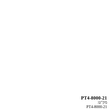
PT4-
PT