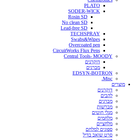
PLATO
SODER-WICK
Rosin SD
No clean SD
Lead-free SD
TECHSPRAY
Swabs&Wipes
Overcoated pen
CircuitWorks Flux Pens
Central Tools- MOODY
דוקרנים
מברגים
EDSYN-BOTRON
Misc.
ים
דוקרנים
להבים
מברגים
מברשות
מגלי חוטים
מלחמים
מלחציים
ספוגים למלחם
סרט שואב בדיל