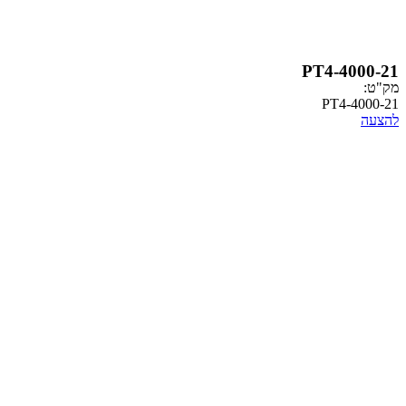
PT4-
PT