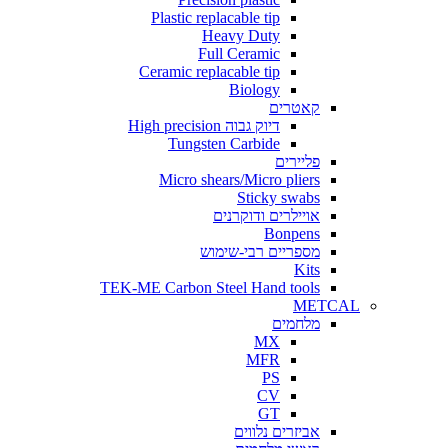
Plastic replacable tip
Heavy Duty
Full Ceramic
Ceramic replacable tip
Biology
קאטרים
דיוק גבוה High precision
Tungsten Carbide
פליירים
Micro shears/Micro pliers
Sticky swabs
אויילרים ודוקרנים
Bonpens
מספריים רבי-שימוש
Kits
TEK-ME Carbon Steel Hand tools
METCAL
מלחמים
MX
MFR
PS
CV
GT
אביזרים נלווים