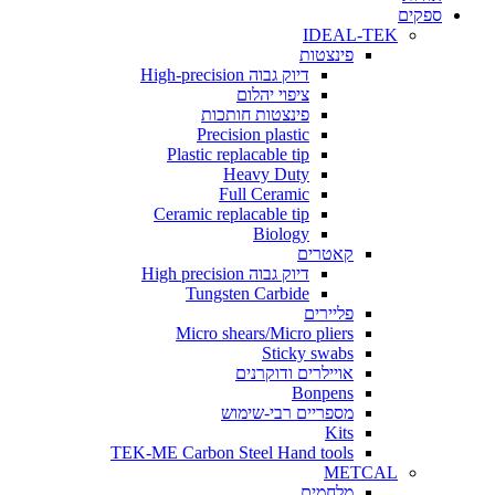
ים
IDEAL-TEK
פינצטות
דיוק גבוה High-precision
ציפוי יהלום
פינצטות חותכות
Precision plastic
Plastic replacable tip
Heavy Duty
Full Ceramic
Ceramic replacable tip
Biology
קאטרים
דיוק גבוה High precision
Tungsten Carbide
פליירים
Micro shears/Micro pliers
Sticky swabs
אויילרים ודוקרנים
Bonpens
מספריים רבי-שימוש
Kits
TEK-ME Carbon Steel Hand tools
METCAL
מלחמים