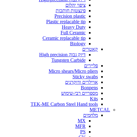
ציפוי יהלום
פינצטות חותכות
Precision plastic
Plastic replacable tip
Heavy Duty
Full Ceramic
Ceramic replacable tip
Biology
קאטרים
דיוק גבוה High precision
Tungsten Carbide
פליירים
Micro shears/Micro pliers
Sticky swabs
אויילרים ודוקרנים
Bonpens
מספריים רבי-שימוש
Kits
TEK-ME Carbon Steel Hand tools
METCAL
מלחמים
MX
MFR
PS