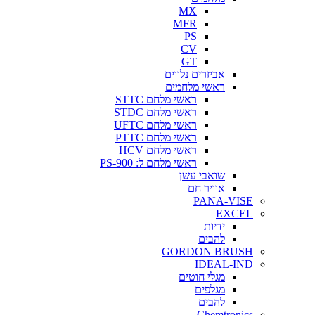
MX
MFR
PS
CV
GT
אביזרים נלווים
ראשי מלחמים
ראשי מלחם STTC
ראשי מלחם STDC
ראשי מלחם UFTC
ראשי מלחם PTTC
ראשי מלחם HCV
ראשי מלחם ל: PS-900
שואבי עשן
אוויר חם
PANA-VISE
EXCEL
ידיות
להבים
GORDON BRUSH
IDEAL-IND
מגלי חוטים
מגלפים
להבים
Chemtronics