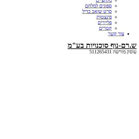
מלחציים
ספוגים למלחם
סרט שואב בדיל
פינצטות
פליירים
קטרים
קשר
ף סוכנויות בע"מ
5112