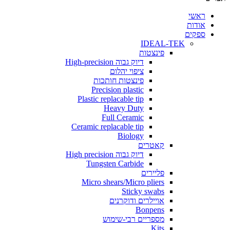
י
ת
ים
IDEAL-TEK
פינצטות
דיוק גבוה High-precision
ציפוי יהלום
פינצטות חותכות
Precision plastic
Plastic replacable tip
Heavy Duty
Full Ceramic
Ceramic replacable tip
Biology
קאטרים
דיוק גבוה High precision
Tungsten Carbide
פליירים
Micro shears/Micro pliers
Sticky swabs
אויילרים ודוקרנים
Bonpens
מספריים רבי-שימוש
Kits