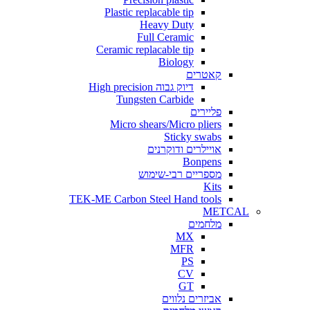
Plastic replacable tip
Heavy Duty
Full Ceramic
Ceramic replacable tip
Biology
קאטרים
דיוק גבוה High precision
Tungsten Carbide
פליירים
Micro shears/Micro pliers
Sticky swabs
אויילרים ודוקרנים
Bonpens
מספריים רבי-שימוש
Kits
TEK-ME Carbon Steel Hand tools
METCAL
מלחמים
MX
MFR
PS
CV
GT
אביזרים נלווים