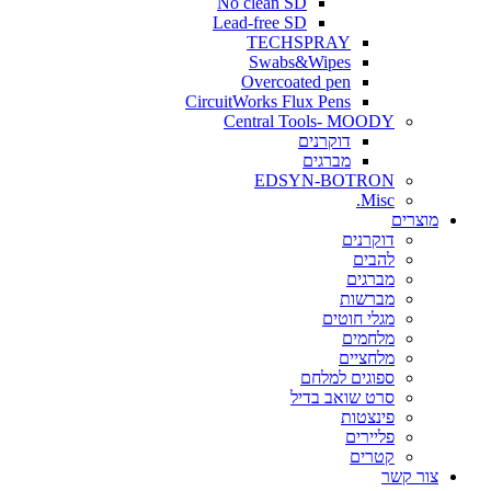
No clean SD
Lead-free SD
TECHSPRAY
Swabs&Wipes
Overcoated pen
CircuitWorks Flux Pens
Central Tools- MOODY
דוקרנים
מברגים
EDSYN-BOTRON
Misc.
ים
דוקרנים
להבים
מברגים
מברשות
מגלי חוטים
מלחמים
מלחציים
ספוגים למלחם
סרט שואב בדיל
פינצטות
פליירים
קטרים
קשר