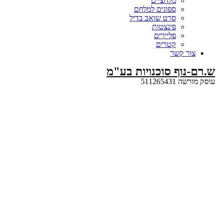
מלחציים
ספוגים למלחם
סרט שואב בדיל
פינצטות
פליירים
קטרים
קשר
ף סוכנויות בע"מ
5112