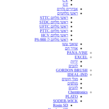
CV
GT
אביזרים נלווים
ראשי מלחמים
ראשי מלחם STTC
ראשי מלחם STDC
ראשי מלחם UFTC
ראשי מלחם PTTC
ראשי מלחם HCV
ראשי מלחם ל: PS-900
שואבי עשן
אוויר חם
PANA-VISE
EXCEL
ידיות
להבים
GORDON BRUSH
IDEAL-IND
מגלי חוטים
מגלפים
להבים
Chemtronics
PLATO
SODER-WICK
Rosin SD