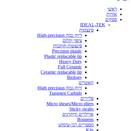
י
ת
ים
IDEAL-TEK
פינצטות
דיוק גבוה High-precision
ציפוי יהלום
פינצטות חותכות
Precision plastic
Plastic replacable tip
Heavy Duty
Full Ceramic
Ceramic replacable tip
Biology
קאטרים
דיוק גבוה High precision
Tungsten Carbide
פליירים
Micro shears/Micro pliers
Sticky swabs
אויילרים ודוקרנים
Bonpens
מספריים רבי-שימוש
Kits