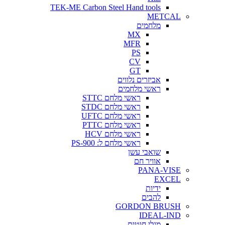
TEK-ME Carbon Steel Hand tools
METCAL
מלחמים
MX
MFR
PS
CV
GT
אביזרים נלווים
ראשי מלחמים
ראשי מלחם STTC
ראשי מלחם STDC
ראשי מלחם UFTC
ראשי מלחם PTTC
ראשי מלחם HCV
ראשי מלחם ל: PS-900
שואבי עשן
אוויר חם
PANA-VISE
EXCEL
ידיות
להבים
GORDON BRUSH
IDEAL-IND
מגלי חוטים