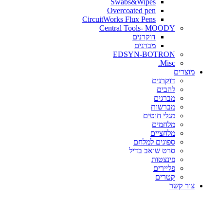
Swabs&Wipes
Overcoated pen
CircuitWorks Flux Pens
Central Tools- MOODY
דוקרנים
מברגים
EDSYN-BOTRON
Misc.
ים
דוקרנים
להבים
מברגים
מברשות
מגלי חוטים
מלחמים
מלחציים
ספוגים למלחם
סרט שואב בדיל
פינצטות
פליירים
קטרים
קשר