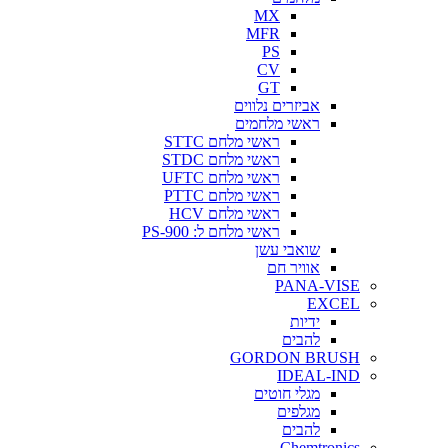
MX
MFR
PS
CV
GT
אביזרים נלווים
ראשי מלחמים
ראשי מלחם STTC
ראשי מלחם STDC
ראשי מלחם UFTC
ראשי מלחם PTTC
ראשי מלחם HCV
ראשי מלחם ל: PS-900
שואבי עשן
אוויר חם
PANA-VISE
EXCEL
ידיות
להבים
GORDON BRUSH
IDEAL-IND
מגלי חוטים
מגלפים
להבים
Chemtronics