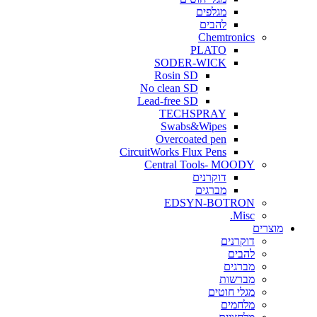
מגלפים
להבים
Chemtronics
PLATO
SODER-WICK
Rosin SD
No clean SD
Lead-free SD
TECHSPRAY
Swabs&Wipes
Overcoated pen
CircuitWorks Flux Pens
Central Tools- MOODY
דוקרנים
מברגים
EDSYN-BOTRON
Misc.
ים
דוקרנים
להבים
מברגים
מברשות
מגלי חוטים
מלחמים