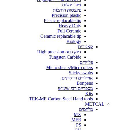
ציפוי יהלום
פינצטות חותכות
Precision plastic
Plastic replacable tip
Heavy Duty
Full Ceramic
Ceramic replacable tip
Biology
קאטרים
דיוק גבוה High precision
Tungsten Carbide
פליירים
Micro shears/Micro pliers
Sticky swabs
אויילרים ודוקרנים
Bonpens
מספריים רבי-שימוש
Kits
TEK-ME Carbon Steel Hand tools
METCAL
מלחמים
MX
MFR
PS