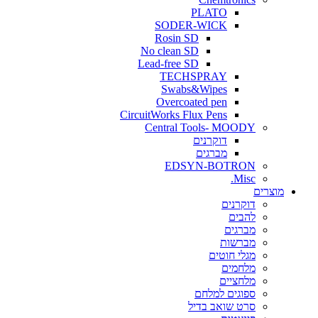
PLATO
SODER-WICK
Rosin SD
No clean SD
Lead-free SD
TECHSPRAY
Swabs&Wipes
Overcoated pen
CircuitWorks Flux Pens
Central Tools- MOODY
דוקרנים
מברגים
EDSYN-BOTRON
Misc.
ים
דוקרנים
להבים
מברגים
מברשות
מגלי חוטים
מלחמים
מלחציים
ספוגים למלחם
סרט שואב בדיל