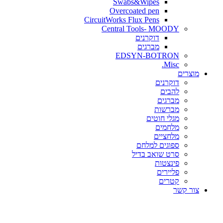
Swabs&Wipes
Overcoated pen
CircuitWorks Flux Pens
Central Tools- MOODY
דוקרנים
מברגים
EDSYN-BOTRON
Misc.
ים
דוקרנים
להבים
מברגים
מברשות
מגלי חוטים
מלחמים
מלחציים
ספוגים למלחם
סרט שואב בדיל
פינצטות
פליירים
קטרים
קשר