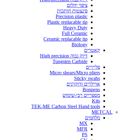
ציפוי יהלום
פינצטות חותכות
Precision plastic
Plastic replacable tip
Heavy Duty
Full Ceramic
Ceramic replacable tip
Biology
קאטרים
דיוק גבוה High precision
Tungsten Carbide
פליירים
Micro shears/Micro pliers
Sticky swabs
אויילרים ודוקרנים
Bonpens
מספריים רבי-שימוש
Kits
TEK-ME Carbon Steel Hand tools
METCAL
מלחמים
MX
MFR
PS