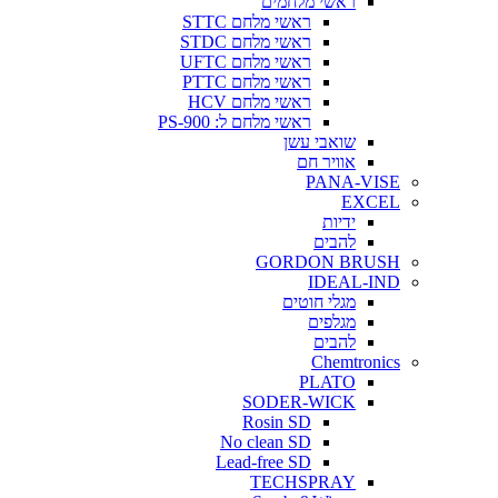
ראשי מלחמים
ראשי מלחם STTC
ראשי מלחם STDC
ראשי מלחם UFTC
ראשי מלחם PTTC
ראשי מלחם HCV
ראשי מלחם ל: PS-900
שואבי עשן
אוויר חם
PANA-VISE
EXCEL
ידיות
להבים
GORDON BRUSH
IDEAL-IND
מגלי חוטים
מגלפים
להבים
Chemtronics
PLATO
SODER-WICK
Rosin SD
No clean SD
Lead-free SD
TECHSPRAY