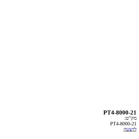
PT4-
PT