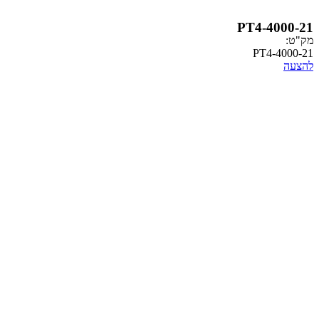
PT4-
PT