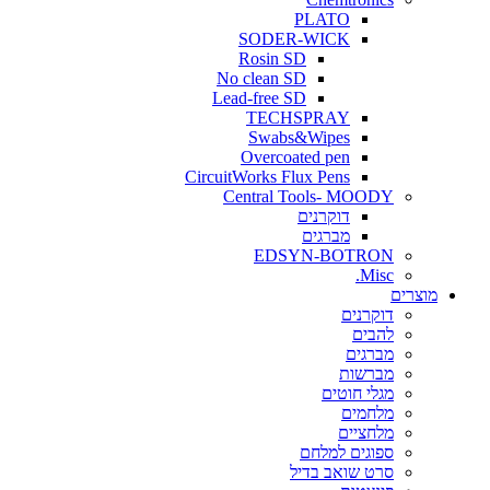
PLATO
SODER-WICK
Rosin SD
No clean SD
Lead-free SD
TECHSPRAY
Swabs&Wipes
Overcoated pen
CircuitWorks Flux Pens
Central Tools- MOODY
דוקרנים
מברגים
EDSYN-BOTRON
Misc.
ים
דוקרנים
להבים
מברגים
מברשות
מגלי חוטים
מלחמים
מלחציים
ספוגים למלחם
סרט שואב בדיל