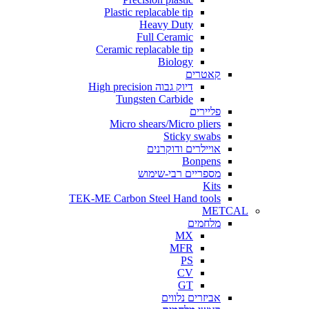
Plastic replacable tip
Heavy Duty
Full Ceramic
Ceramic replacable tip
Biology
קאטרים
דיוק גבוה High precision
Tungsten Carbide
פליירים
Micro shears/Micro pliers
Sticky swabs
אויילרים ודוקרנים
Bonpens
מספריים רבי-שימוש
Kits
TEK-ME Carbon Steel Hand tools
METCAL
מלחמים
MX
MFR
PS
CV
GT
אביזרים נלווים