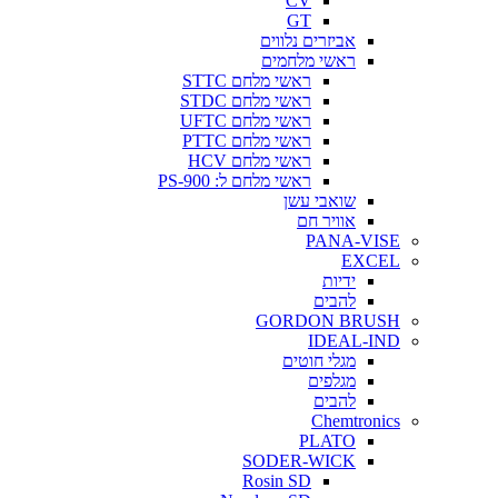
CV
GT
אביזרים נלווים
ראשי מלחמים
ראשי מלחם STTC
ראשי מלחם STDC
ראשי מלחם UFTC
ראשי מלחם PTTC
ראשי מלחם HCV
ראשי מלחם ל: PS-900
שואבי עשן
אוויר חם
PANA-VISE
EXCEL
ידיות
להבים
GORDON BRUSH
IDEAL-IND
מגלי חוטים
מגלפים
להבים
Chemtronics
PLATO
SODER-WICK
Rosin SD