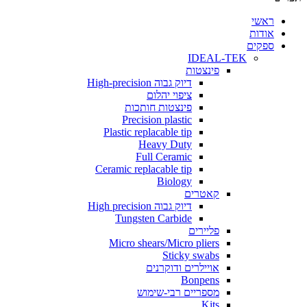
י
ת
ים
IDEAL-TEK
פינצטות
דיוק גבוה High-precision
ציפוי יהלום
פינצטות חותכות
Precision plastic
Plastic replacable tip
Heavy Duty
Full Ceramic
Ceramic replacable tip
Biology
קאטרים
דיוק גבוה High precision
Tungsten Carbide
פליירים
Micro shears/Micro pliers
Sticky swabs
אויילרים ודוקרנים
Bonpens
מספריים רבי-שימוש
Kits