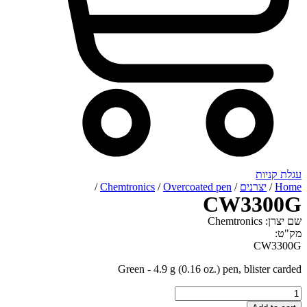
רנים
/
Overcoated pen
/
Chemtronics
/
CW3
Green - 4.9 g (0.16 oz.) pen, bli