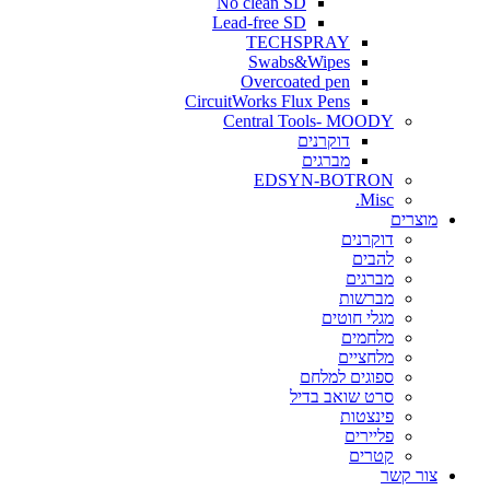
No clean SD
Lead-free SD
TECHSPRAY
Swabs&Wipes
Overcoated pen
CircuitWorks Flux Pens
Central Tools- MOODY
דוקרנים
מברגים
EDSYN-BOTRON
Misc.
ים
דוקרנים
להבים
מברגים
מברשות
מגלי חוטים
מלחמים
מלחציים
ספוגים למלחם
סרט שואב בדיל
פינצטות
פליירים
קטרים
קשר