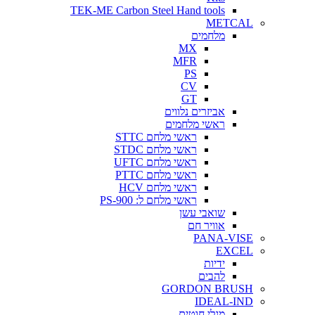
TEK-ME Carbon Steel Hand tools
METCAL
מלחמים
MX
MFR
PS
CV
GT
אביזרים נלווים
ראשי מלחמים
ראשי מלחם STTC
ראשי מלחם STDC
ראשי מלחם UFTC
ראשי מלחם PTTC
ראשי מלחם HCV
ראשי מלחם ל: PS-900
שואבי עשן
אוויר חם
PANA-VISE
EXCEL
ידיות
להבים
GORDON BRUSH
IDEAL-IND
מגלי חוטים