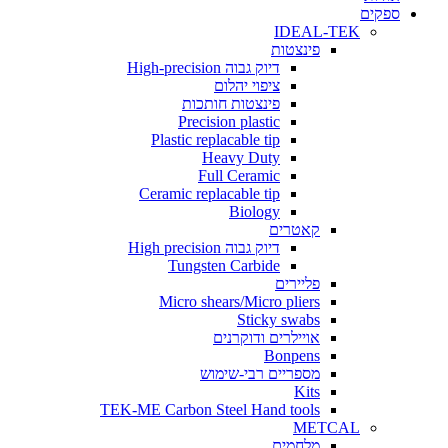
ים
IDEAL-TEK
פינצטות
דיוק גבוה High-precision
ציפוי יהלום
פינצטות חותכות
Precision plastic
Plastic replacable tip
Heavy Duty
Full Ceramic
Ceramic replacable tip
Biology
קאטרים
דיוק גבוה High precision
Tungsten Carbide
פליירים
Micro shears/Micro pliers
Sticky swabs
אויילרים ודוקרנים
Bonpens
מספריים רבי-שימוש
Kits
TEK-ME Carbon Steel Hand tools
METCAL
מלחמים