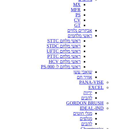
MX
MFR
PS
CV
GT
אביזרים נלווים
ראשי מלחמים
ראשי מלחם STTC
ראשי מלחם STDC
ראשי מלחם UFTC
ראשי מלחם PTTC
ראשי מלחם HCV
ראשי מלחם ל: PS-900
שואבי עשן
אוויר חם
PANA-VISE
EXCEL
ידיות
להבים
GORDON BRUSH
IDEAL-IND
מגלי חוטים
מגלפים
להבים
Chemtronics