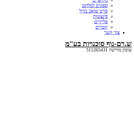
מלחציים
ספוגים למלחם
סרט שואב בדיל
פינצטות
פליירים
קטרים
קשר
ף סוכנויות בע"מ
5112