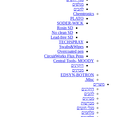
מגלפים
להבים
Chemtronics
PLATO
SODER-WICK
Rosin SD
No clean SD
Lead-free SD
TECHSPRAY
Swabs&Wipes
Overcoated pen
CircuitWorks Flux Pens
Central Tools- MOODY
דוקרנים
מברגים
EDSYN-BOTRON
Misc.
ים
דוקרנים
להבים
מברגים
מברשות
מגלי חוטים
מלחמים