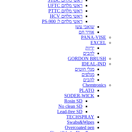
ראשי מלחם STDC
ראשי מלחם UFTC
ראשי מלחם PTTC
ראשי מלחם HCV
ראשי מלחם ל: PS-900
שואבי עשן
אוויר חם
PANA-VISE
EXCEL
ידיות
להבים
GORDON BRUSH
IDEAL-IND
מגלי חוטים
מגלפים
להבים
Chemtronics
PLATO
SODER-WICK
Rosin SD
No clean SD
Lead-free SD
TECHSPRAY
Swabs&Wipes
Overcoated pen