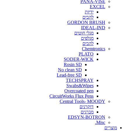
PANA-VISE
EXCEL
ידיות
להבים
GORDON BRUSH
IDEAL-IND
מגלי חוטים
מגלפים
להבים
Chemtronics
PLATO
SODER-WICK
Rosin SD
No clean SD
Lead-free SD
TECHSPRAY
Swabs&Wipes
Overcoated pen
CircuitWorks Flux Pens
Central Tools- MOODY
דוקרנים
מברגים
EDSYN-BOTRON
Misc.
ים