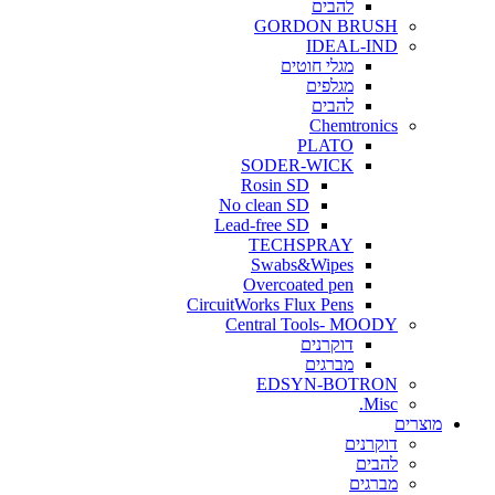
להבים
GORDON BRUSH
IDEAL-IND
מגלי חוטים
מגלפים
להבים
Chemtronics
PLATO
SODER-WICK
Rosin SD
No clean SD
Lead-free SD
TECHSPRAY
Swabs&Wipes
Overcoated pen
CircuitWorks Flux Pens
Central Tools- MOODY
דוקרנים
מברגים
EDSYN-BOTRON
Misc.
ים
דוקרנים
להבים
מברגים