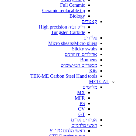
Full Ceramic
Ceramic replacable tip
Biology
קאטרים
דיוק גבוה High precision
Tungsten Carbide
פליירים
Micro shears/Micro pliers
Sticky swabs
אויילרים ודוקרנים
Bonpens
מספריים רבי-שימוש
Kits
TEK-ME Carbon Steel Hand tools
METCAL
מלחמים
MX
MFR
PS
CV
GT
אביזרים נלווים
ראשי מלחמים
ראשי מלחם STTC