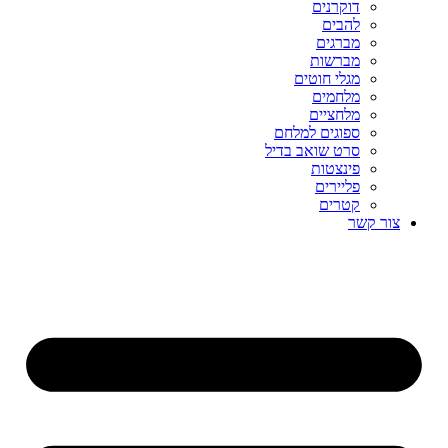
דוקרנים
להבים
מברגים
מברשות
מגלי חוטים
מלחמים
מלחציים
ספוגים למלחם
סרט שואב בדיל
פינצטות
פליירים
קטרים
קשר