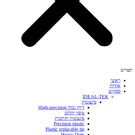
י
ת
ים
IDEAL-TEK
פינצטות
דיוק גבוה High-precision
ציפוי יהלום
פינצטות חותכות
Precision plastic
Plastic replacable tip
Heavy Duty