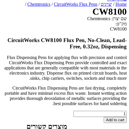
רנים
/
CircuitWorks Flux Pens
/
Chemtronics
/
CW
CircuitWorks CW8100 Flux Pen, No-Clean
Free, 0.32oz, Di
Flux Dispensing Pens for applying flux with precision a
CircuitWorks Flux Dispensing Pens provide controlled
applications that are generally compatible with most mater
electronics industry. Dispense flux on printed circuit b
sinks, chip carriers, switches, sockets and
CircuitWorks Flux Dispensing Pens are fast drying, 
portable and have minimal excess flux waste. Instant wet
provides thorough deoxidation of metallic surfaces pr
best possible surfaces for hand
A
מוצרים קשורים