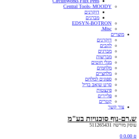
CircuitWorks Flux Pens
Central Tools- MOODY
דוקרנים
מברגים
EDSYN-BOTRON
Misc.
ים
דוקרנים
להבים
מברגים
מברשות
מגלי חוטים
מלחמים
מלחציים
ספוגים למלחם
סרט שואב בדיל
פינצטות
פליירים
קטרים
קשר
ף סוכנויות בע"מ
5112