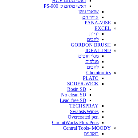
ראשי מלחם HCV
ראשי מלחם ל: PS-900
שואבי עשן
אוויר חם
PANA-VISE
EXCEL
ידיות
להבים
GORDON BRUSH
IDEAL-IND
מגלי חוטים
מגלפים
להבים
Chemtronics
PLATO
SODER-WICK
Rosin SD
No clean SD
Lead-free SD
TECHSPRAY
Swabs&Wipes
Overcoated pen
CircuitWorks Flux Pens
Central Tools- MOODY
דוקרנים