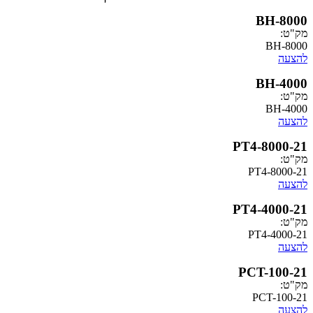
PT4-
PT
PT4-
PT
PCT
P