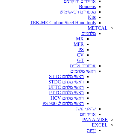
אויילרים ודוקרנים
Bonpens
מספריים רבי-שימוש
Kits
TEK-ME Carbon Steel Hand tools
METCAL
מלחמים
MX
MFR
PS
CV
GT
אביזרים נלווים
ראשי מלחמים
ראשי מלחם STTC
ראשי מלחם STDC
ראשי מלחם UFTC
ראשי מלחם PTTC
ראשי מלחם HCV
ראשי מלחם ל: PS-900
שואבי עשן
אוויר חם
PANA-VISE
EXCEL
ידיות