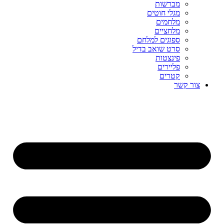
מברשות
מגלי חוטים
מלחמים
מלחציים
ספוגים למלחם
סרט שואב בדיל
פינצטות
פליירים
קטרים
קשר