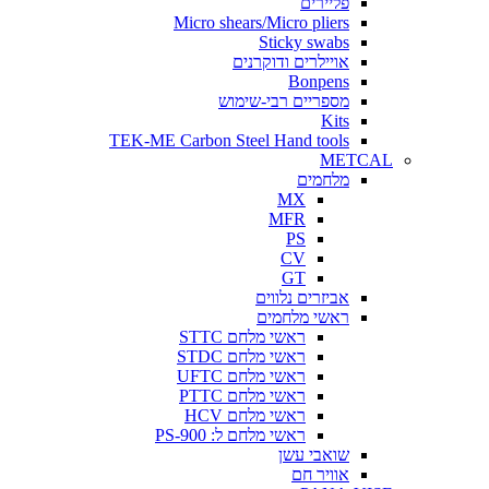
פליירים
Micro shears/Micro pliers
Sticky swabs
אויילרים ודוקרנים
Bonpens
מספריים רבי-שימוש
Kits
TEK-ME Carbon Steel Hand tools
METCAL
מלחמים
MX
MFR
PS
CV
GT
אביזרים נלווים
ראשי מלחמים
ראשי מלחם STTC
ראשי מלחם STDC
ראשי מלחם UFTC
ראשי מלחם PTTC
ראשי מלחם HCV
ראשי מלחם ל: PS-900
שואבי עשן
אוויר חם