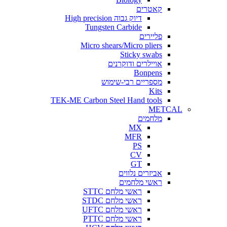
קאטרים
דיוק גבוה High precision
Tungsten Carbide
פליירים
Micro shears/Micro pliers
Sticky swabs
אויילרים ודוקרנים
Bonpens
מספריים רבי-שימוש
Kits
TEK-ME Carbon Steel Hand tools
METCAL
מלחמים
MX
MFR
PS
CV
GT
אביזרים נלווים
ראשי מלחמים
ראשי מלחם STTC
ראשי מלחם STDC
ראשי מלחם UFTC
ראשי מלחם PTTC