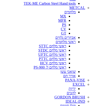
TEK-ME Carbon Steel Hand tools
METCAL
מלחמים
MX
MFR
PS
CV
GT
אביזרים נלווים
ראשי מלחמים
ראשי מלחם STTC
ראשי מלחם STDC
ראשי מלחם UFTC
ראשי מלחם PTTC
ראשי מלחם HCV
ראשי מלחם ל: PS-900
שואבי עשן
אוויר חם
PANA-VISE
EXCEL
ידיות
להבים
GORDON BRUSH
IDEAL-IND
מגלי חוטים