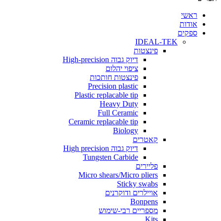
י
ת
ים
IDEAL-TEK
פינצטות
דיוק גבוה High-precision
ציפוי יהלום
פינצטות חותכות
Precision plastic
Plastic replacable tip
Heavy Duty
Full Ceramic
Ceramic replacable tip
Biology
קאטרים
דיוק גבוה High precision
Tungsten Carbide
פליירים
Micro shears/Micro pliers
Sticky swabs
אויילרים ודוקרנים
Bonpens
מספריים רבי-שימוש
Kits