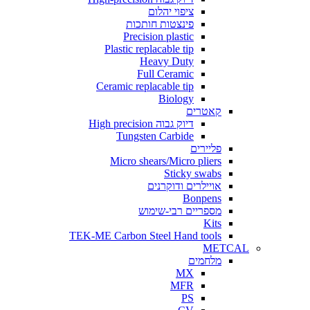
ציפוי יהלום
פינצטות חותכות
Precision plastic
Plastic replacable tip
Heavy Duty
Full Ceramic
Ceramic replacable tip
Biology
קאטרים
דיוק גבוה High precision
Tungsten Carbide
פליירים
Micro shears/Micro pliers
Sticky swabs
אויילרים ודוקרנים
Bonpens
מספריים רבי-שימוש
Kits
TEK-ME Carbon Steel Hand tools
METCAL
מלחמים
MX
MFR
PS