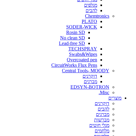
מגלפים
להבים
Chemtronics
PLATO
SODER-WICK
Rosin SD
No clean SD
Lead-free SD
TECHSPRAY
Swabs&Wipes
Overcoated pen
CircuitWorks Flux Pens
Central Tools- MOODY
דוקרנים
מברגים
EDSYN-BOTRON
Misc.
ים
דוקרנים
להבים
מברגים
מברשות
מגלי חוטים
מלחמים