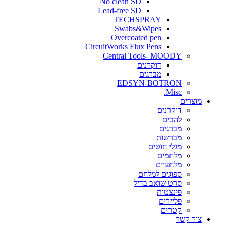
No clean SD
Lead-free SD
TECHSPRAY
Swabs&Wipes
Overcoated pen
CircuitWorks Flux Pens
Central Tools- MOODY
דוקרנים
מברגים
EDSYN-BOTRON
Misc.
ים
דוקרנים
להבים
מברגים
מברשות
מגלי חוטים
מלחמים
מלחציים
ספוגים למלחם
סרט שואב בדיל
פינצטות
פליירים
קטרים
קשר