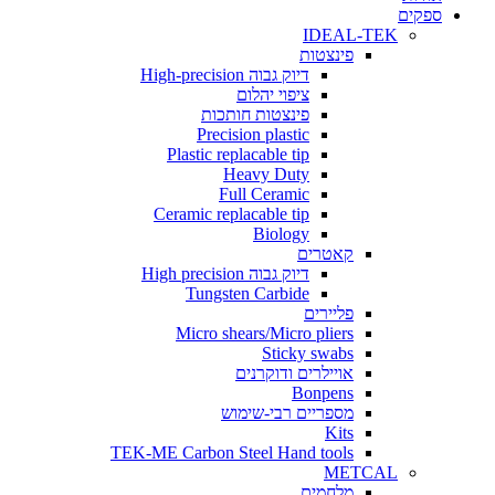
ים
IDEAL-TEK
פינצטות
דיוק גבוה High-precision
ציפוי יהלום
פינצטות חותכות
Precision plastic
Plastic replacable tip
Heavy Duty
Full Ceramic
Ceramic replacable tip
Biology
קאטרים
דיוק גבוה High precision
Tungsten Carbide
פליירים
Micro shears/Micro pliers
Sticky swabs
אויילרים ודוקרנים
Bonpens
מספריים רבי-שימוש
Kits
TEK-ME Carbon Steel Hand tools
METCAL
מלחמים