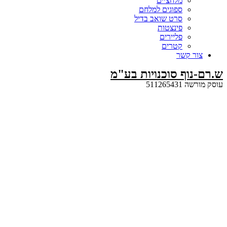
מלחציים
ספוגים למלחם
סרט שואב בדיל
פינצטות
פליירים
קטרים
קשר
ף סוכנויות בע"מ
5112