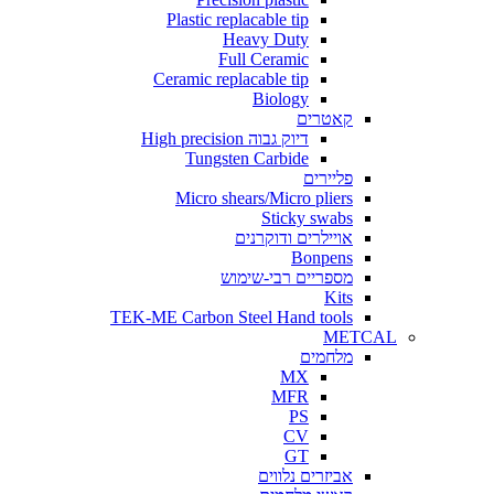
Plastic replacable tip
Heavy Duty
Full Ceramic
Ceramic replacable tip
Biology
קאטרים
דיוק גבוה High precision
Tungsten Carbide
פליירים
Micro shears/Micro pliers
Sticky swabs
אויילרים ודוקרנים
Bonpens
מספריים רבי-שימוש
Kits
TEK-ME Carbon Steel Hand tools
METCAL
מלחמים
MX
MFR
PS
CV
GT
אביזרים נלווים