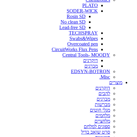
PLATO
SODER-WICK
Rosin SD
No clean SD
Lead-free SD
TECHSPRAY
Swabs&Wipes
Overcoated pen
CircuitWorks Flux Pens
Central Tools- MOODY
דוקרנים
מברגים
EDSYN-BOTRON
Misc.
ים
דוקרנים
להבים
מברגים
מברשות
מגלי חוטים
מלחמים
מלחציים
ספוגים למלחם
סרט שואב בדיל