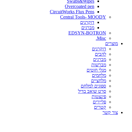
Swabs&Wipes
Overcoated pen
CircuitWorks Flux Pens
Central Tools- MOODY
דוקרנים
מברגים
EDSYN-BOTRON
Misc.
ים
דוקרנים
להבים
מברגים
מברשות
מגלי חוטים
מלחמים
מלחציים
ספוגים למלחם
סרט שואב בדיל
פינצטות
פליירים
קטרים
קשר