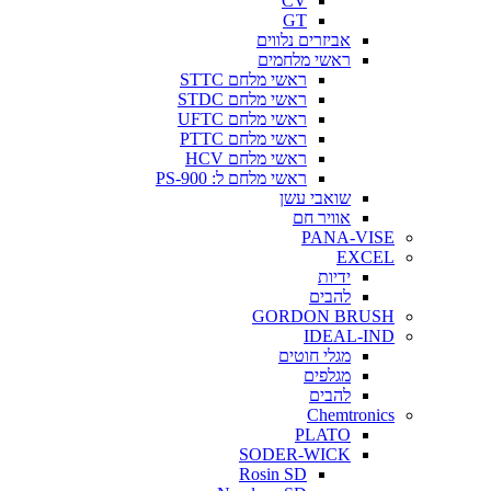
CV
GT
אביזרים נלווים
ראשי מלחמים
ראשי מלחם STTC
ראשי מלחם STDC
ראשי מלחם UFTC
ראשי מלחם PTTC
ראשי מלחם HCV
ראשי מלחם ל: PS-900
שואבי עשן
אוויר חם
PANA-VISE
EXCEL
ידיות
להבים
GORDON BRUSH
IDEAL-IND
מגלי חוטים
מגלפים
להבים
Chemtronics
PLATO
SODER-WICK
Rosin SD