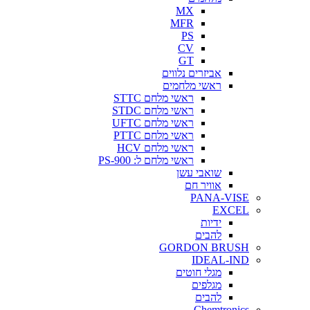
MX
MFR
PS
CV
GT
אביזרים נלווים
ראשי מלחמים
ראשי מלחם STTC
ראשי מלחם STDC
ראשי מלחם UFTC
ראשי מלחם PTTC
ראשי מלחם HCV
ראשי מלחם ל: PS-900
שואבי עשן
אוויר חם
PANA-VISE
EXCEL
ידיות
להבים
GORDON BRUSH
IDEAL-IND
מגלי חוטים
מגלפים
להבים
Chemtronics