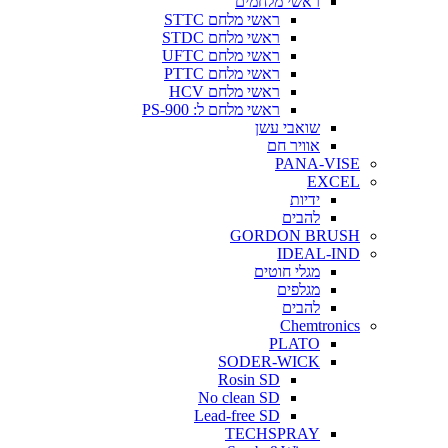
ראשי מלחמים
ראשי מלחם STTC
ראשי מלחם STDC
ראשי מלחם UFTC
ראשי מלחם PTTC
ראשי מלחם HCV
ראשי מלחם ל: PS-900
שואבי עשן
אוויר חם
PANA-VISE
EXCEL
ידיות
להבים
GORDON BRUSH
IDEAL-IND
מגלי חוטים
מגלפים
להבים
Chemtronics
PLATO
SODER-WICK
Rosin SD
No clean SD
Lead-free SD
TECHSPRAY