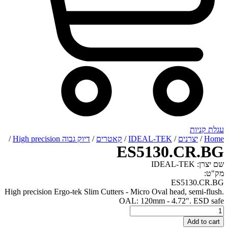
רנים
/
IDEAL-TEK
/
קאטרים
/
דיוק גבוה High precision
/
ES5130.C
ES51
High precision Ergo-tek Slim Cutters - Micro Oval head, s
OAL: 120mm - 4.72".
ES51
A