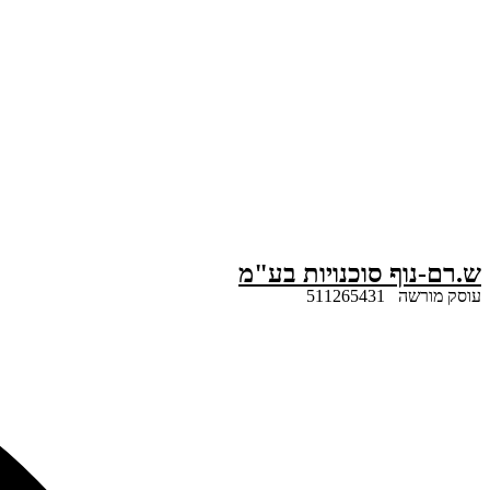
דלג
לתוכן
ש.רם-נוף סוכנויות בע"מ
עוסק מורשה 511265431
Search
...