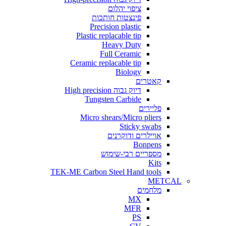
ציפוי יהלום
פינצטות חותכות
Precision plastic
Plastic replacable tip
Heavy Duty
Full Ceramic
Ceramic replacable tip
Biology
קאטרים
דיוק גבוה High precision
Tungsten Carbide
פליירים
Micro shears/Micro pliers
Sticky swabs
אויילרים ודוקרנים
Bonpens
מספריים רבי-שימוש
Kits
TEK-ME Carbon Steel Hand tools
METCAL
מלחמים
MX
MFR
PS