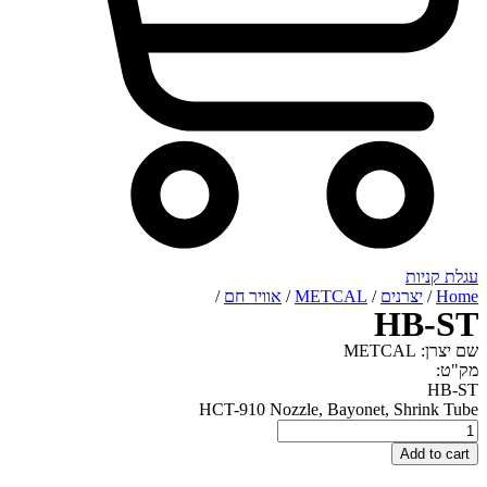
רנים
/
METCAL
/
אוויר חם
/
H
HCT-910 Nozzle, Bayonet, Sh
A