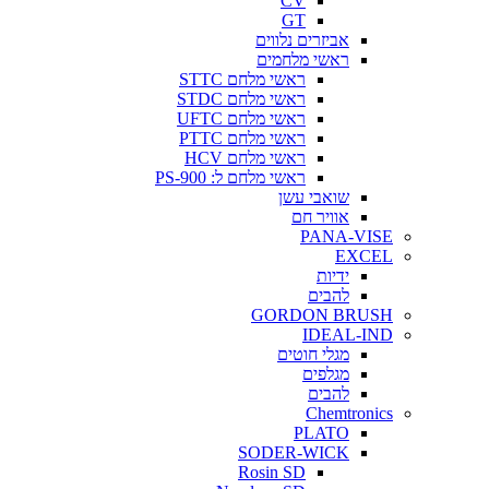
CV
GT
אביזרים נלווים
ראשי מלחמים
ראשי מלחם STTC
ראשי מלחם STDC
ראשי מלחם UFTC
ראשי מלחם PTTC
ראשי מלחם HCV
ראשי מלחם ל: PS-900
שואבי עשן
אוויר חם
PANA-VISE
EXCEL
ידיות
להבים
GORDON BRUSH
IDEAL-IND
מגלי חוטים
מגלפים
להבים
Chemtronics
PLATO
SODER-WICK
Rosin SD