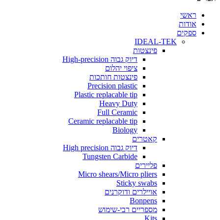
י
ת
ים
IDEAL-TEK
פינצטות
דיוק גבוה High-precision
ציפוי יהלום
פינצטות חותכות
Precision plastic
Plastic replacable tip
Heavy Duty
Full Ceramic
Ceramic replacable tip
Biology
קאטרים
דיוק גבוה High precision
Tungsten Carbide
פליירים
Micro shears/Micro pliers
Sticky swabs
אויילרים ודוקרנים
Bonpens
מספריים רבי-שימוש
Kits