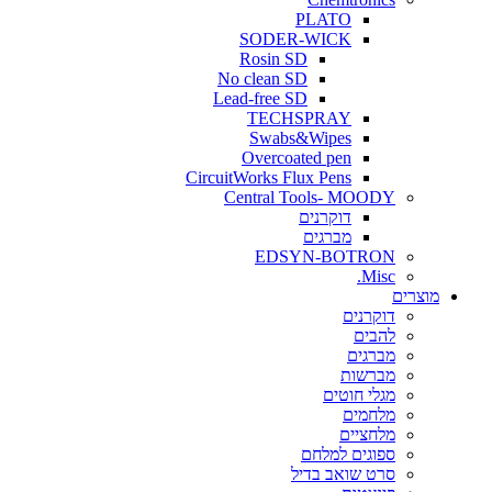
PLATO
SODER-WICK
Rosin SD
No clean SD
Lead-free SD
TECHSPRAY
Swabs&Wipes
Overcoated pen
CircuitWorks Flux Pens
Central Tools- MOODY
דוקרנים
מברגים
EDSYN-BOTRON
Misc.
ים
דוקרנים
להבים
מברגים
מברשות
מגלי חוטים
מלחמים
מלחציים
ספוגים למלחם
סרט שואב בדיל