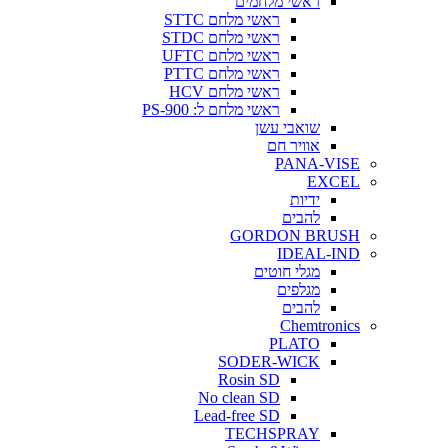
ראשי מלחמים
ראשי מלחם STTC
ראשי מלחם STDC
ראשי מלחם UFTC
ראשי מלחם PTTC
ראשי מלחם HCV
ראשי מלחם ל: PS-900
שואבי עשן
אוויר חם
PANA-VISE
EXCEL
ידיות
להבים
GORDON BRUSH
IDEAL-IND
מגלי חוטים
מגלפים
להבים
Chemtronics
PLATO
SODER-WICK
Rosin SD
No clean SD
Lead-free SD
TECHSPRAY