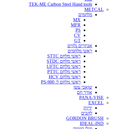
TEK-ME Carbon Steel Hand tools
METCAL
מלחמים
MX
MFR
PS
CV
GT
אביזרים נלווים
ראשי מלחמים
ראשי מלחם STTC
ראשי מלחם STDC
ראשי מלחם UFTC
ראשי מלחם PTTC
ראשי מלחם HCV
ראשי מלחם ל: PS-900
שואבי עשן
אוויר חם
PANA-VISE
EXCEL
ידיות
להבים
GORDON BRUSH
IDEAL-IND
מגלי חוטים