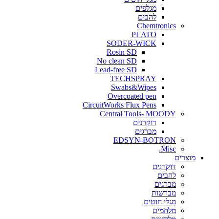
מגלפים
להבים
Chemtronics
PLATO
SODER-WICK
Rosin SD
No clean SD
Lead-free SD
TECHSPRAY
Swabs&Wipes
Overcoated pen
CircuitWorks Flux Pens
Central Tools- MOODY
דוקרנים
מברגים
EDSYN-BOTRON
Misc.
ים
דוקרנים
להבים
מברגים
מברשות
מגלי חוטים
מלחמים