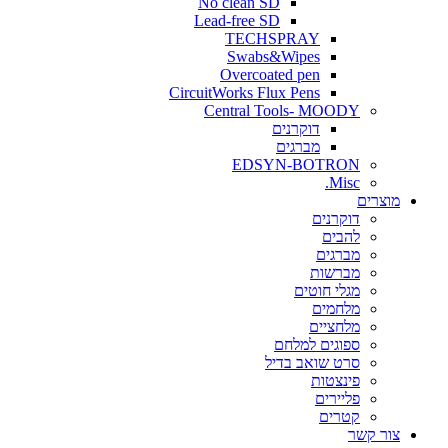
No clean SD
Lead-free SD
TECHSPRAY
Swabs&Wipes
Overcoated pen
CircuitWorks Flux Pens
Central Tools- MOODY
דוקרנים
מברגים
EDSYN-BOTRON
Misc.
ים
דוקרנים
להבים
מברגים
מברשות
מגלי חוטים
מלחמים
מלחציים
ספוגים למלחם
סרט שואב בדיל
פינצטות
פליירים
קטרים
קשר