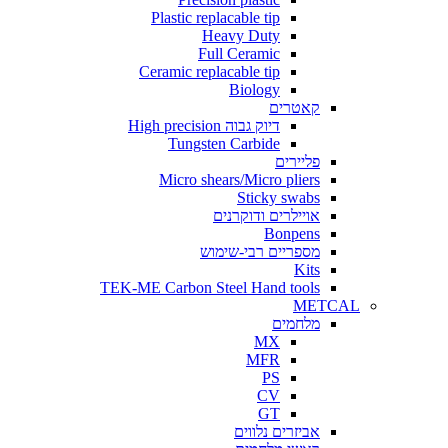
Plastic replacable tip
Heavy Duty
Full Ceramic
Ceramic replacable tip
Biology
קאטרים
דיוק גבוה High precision
Tungsten Carbide
פליירים
Micro shears/Micro pliers
Sticky swabs
אויילרים ודוקרנים
Bonpens
מספריים רבי-שימוש
Kits
TEK-ME Carbon Steel Hand tools
METCAL
מלחמים
MX
MFR
PS
CV
GT
אביזרים נלווים