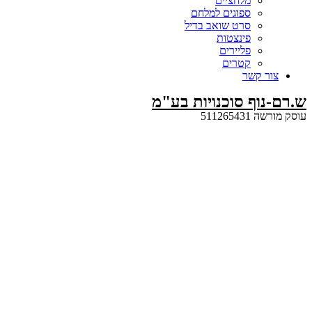
מלחציים
ספוגים למלחם
סרט שואב בדיל
פינצטות
פליירים
קטרים
קשר
ף סוכנויות בע"מ
5112