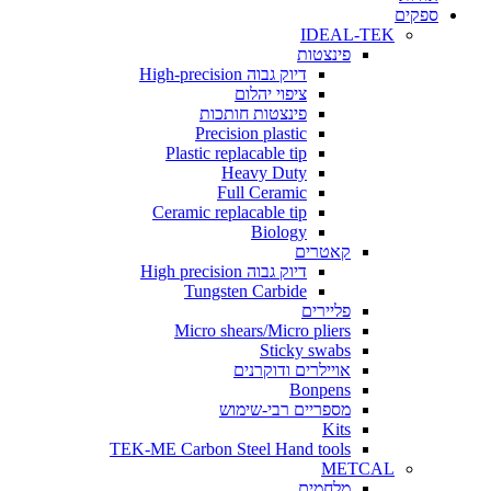
ים
IDEAL-TEK
פינצטות
דיוק גבוה High-precision
ציפוי יהלום
פינצטות חותכות
Precision plastic
Plastic replacable tip
Heavy Duty
Full Ceramic
Ceramic replacable tip
Biology
קאטרים
דיוק גבוה High precision
Tungsten Carbide
פליירים
Micro shears/Micro pliers
Sticky swabs
אויילרים ודוקרנים
Bonpens
מספריים רבי-שימוש
Kits
TEK-ME Carbon Steel Hand tools
METCAL
מלחמים