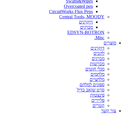
Swabs&Wipes
Overcoated pen
CircuitWorks Flux Pens
Central Tools- MOODY
דוקרנים
מברגים
EDSYN-BOTRON
Misc.
ים
דוקרנים
להבים
מברגים
מברשות
מגלי חוטים
מלחמים
מלחציים
ספוגים למלחם
סרט שואב בדיל
פינצטות
פליירים
קטרים
קשר