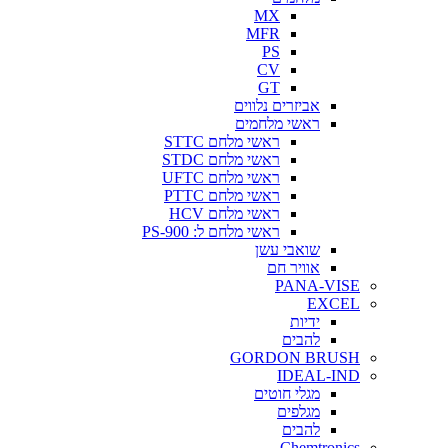
MX
MFR
PS
CV
GT
אביזרים נלווים
ראשי מלחמים
ראשי מלחם STTC
ראשי מלחם STDC
ראשי מלחם UFTC
ראשי מלחם PTTC
ראשי מלחם HCV
ראשי מלחם ל: PS-900
שואבי עשן
אוויר חם
PANA-VISE
EXCEL
ידיות
להבים
GORDON BRUSH
IDEAL-IND
מגלי חוטים
מגלפים
להבים
Chemtronics