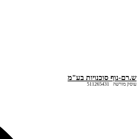
דלג
לתוכן
ש.רם-נוף סוכנויות בע"מ
עוסק מורשה 511265431
Search
...