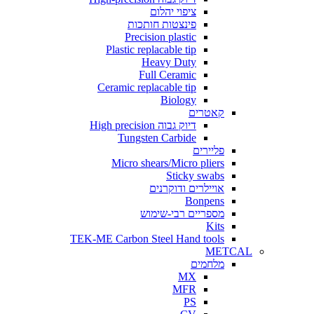
ציפוי יהלום
פינצטות חותכות
Precision plastic
Plastic replacable tip
Heavy Duty
Full Ceramic
Ceramic replacable tip
Biology
קאטרים
דיוק גבוה High precision
Tungsten Carbide
פליירים
Micro shears/Micro pliers
Sticky swabs
אויילרים ודוקרנים
Bonpens
מספריים רבי-שימוש
Kits
TEK-ME Carbon Steel Hand tools
METCAL
מלחמים
MX
MFR
PS