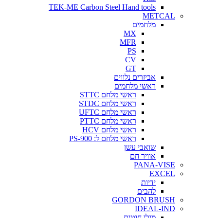
TEK-ME Carbon Steel Hand tools
METCAL
מלחמים
MX
MFR
PS
CV
GT
אביזרים נלווים
ראשי מלחמים
ראשי מלחם STTC
ראשי מלחם STDC
ראשי מלחם UFTC
ראשי מלחם PTTC
ראשי מלחם HCV
ראשי מלחם ל: PS-900
שואבי עשן
אוויר חם
PANA-VISE
EXCEL
ידיות
להבים
GORDON BRUSH
IDEAL-IND
מגלי חוטים