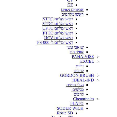
CV
GT
אביזרים נלווים
ראשי מלחמים
ראשי מלחם STTC
ראשי מלחם STDC
ראשי מלחם UFTC
ראשי מלחם PTTC
ראשי מלחם HCV
ראשי מלחם ל: PS-900
שואבי עשן
אוויר חם
PANA-VISE
EXCEL
ידיות
להבים
GORDON BRUSH
IDEAL-IND
מגלי חוטים
מגלפים
להבים
Chemtronics
PLATO
SODER-WICK
Rosin SD