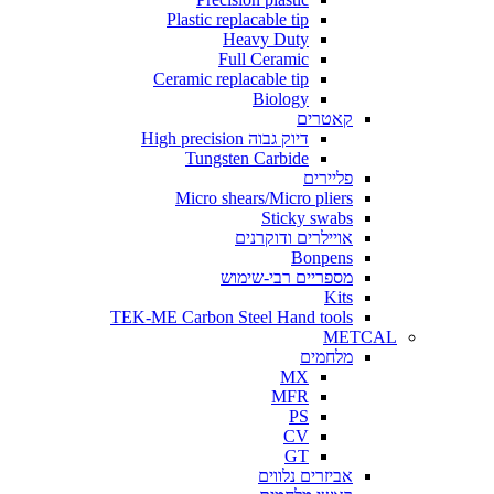
Plastic replacable tip
Heavy Duty
Full Ceramic
Ceramic replacable tip
Biology
קאטרים
דיוק גבוה High precision
Tungsten Carbide
פליירים
Micro shears/Micro pliers
Sticky swabs
אויילרים ודוקרנים
Bonpens
מספריים רבי-שימוש
Kits
TEK-ME Carbon Steel Hand tools
METCAL
מלחמים
MX
MFR
PS
CV
GT
אביזרים נלווים