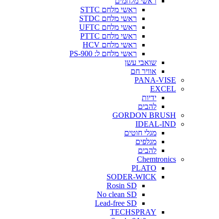
ראשי מלחמים
ראשי מלחם STTC
ראשי מלחם STDC
ראשי מלחם UFTC
ראשי מלחם PTTC
ראשי מלחם HCV
ראשי מלחם ל: PS-900
שואבי עשן
אוויר חם
PANA-VISE
EXCEL
ידיות
להבים
GORDON BRUSH
IDEAL-IND
מגלי חוטים
מגלפים
להבים
Chemtronics
PLATO
SODER-WICK
Rosin SD
No clean SD
Lead-free SD
TECHSPRAY