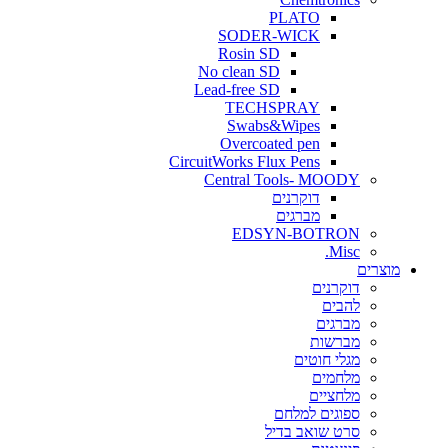
PLATO
SODER-WICK
Rosin SD
No clean SD
Lead-free SD
TECHSPRAY
Swabs&Wipes
Overcoated pen
CircuitWorks Flux Pens
Central Tools- MOODY
דוקרנים
מברגים
EDSYN-BOTRON
Misc.
ים
דוקרנים
להבים
מברגים
מברשות
מגלי חוטים
מלחמים
מלחציים
ספוגים למלחם
סרט שואב בדיל