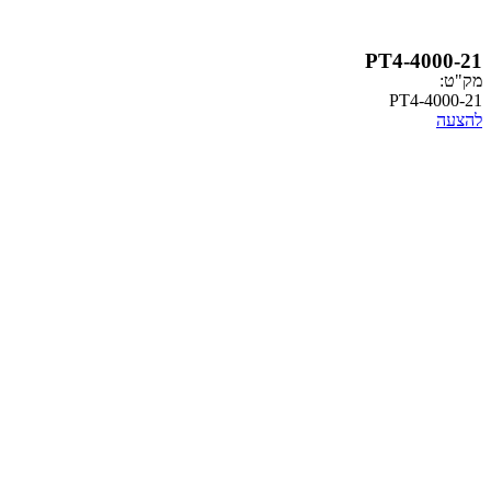
PT4-
PT