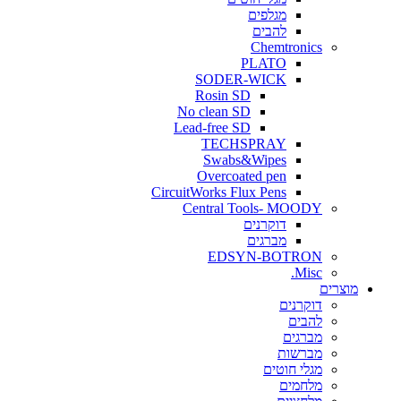
מגלפים
להבים
Chemtronics
PLATO
SODER-WICK
Rosin SD
No clean SD
Lead-free SD
TECHSPRAY
Swabs&Wipes
Overcoated pen
CircuitWorks Flux Pens
Central Tools- MOODY
דוקרנים
מברגים
EDSYN-BOTRON
Misc.
ים
דוקרנים
להבים
מברגים
מברשות
מגלי חוטים
מלחמים