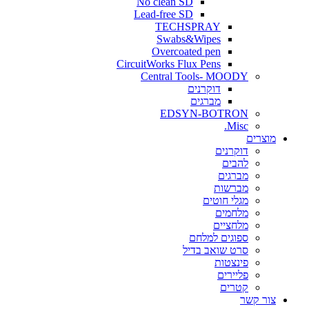
No clean SD
Lead-free SD
TECHSPRAY
Swabs&Wipes
Overcoated pen
CircuitWorks Flux Pens
Central Tools- MOODY
דוקרנים
מברגים
EDSYN-BOTRON
Misc.
ים
דוקרנים
להבים
מברגים
מברשות
מגלי חוטים
מלחמים
מלחציים
ספוגים למלחם
סרט שואב בדיל
פינצטות
פליירים
קטרים
קשר