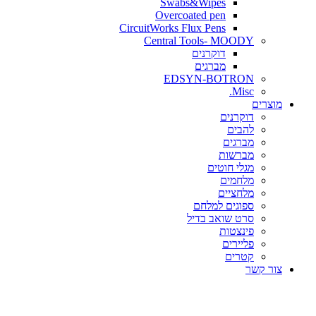
Swabs&Wipes
Overcoated pen
CircuitWorks Flux Pens
Central Tools- MOODY
דוקרנים
מברגים
EDSYN-BOTRON
Misc.
ים
דוקרנים
להבים
מברגים
מברשות
מגלי חוטים
מלחמים
מלחציים
ספוגים למלחם
סרט שואב בדיל
פינצטות
פליירים
קטרים
קשר