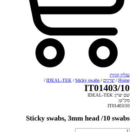
רנים
/
Sticky swabs
/
IDEAL-TEK
/
IT014
I
Sticky swabs, 3mm head /10
I