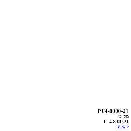
PT4-
PT