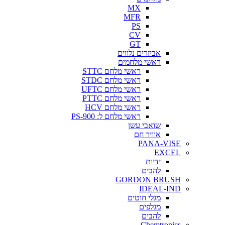
MX
MFR
PS
CV
GT
אביזרים נלווים
ראשי מלחמים
ראשי מלחם STTC
ראשי מלחם STDC
ראשי מלחם UFTC
ראשי מלחם PTTC
ראשי מלחם HCV
ראשי מלחם ל: PS-900
שואבי עשן
אוויר חם
PANA-VISE
EXCEL
ידיות
להבים
GORDON BRUSH
IDEAL-IND
מגלי חוטים
מגלפים
להבים
Chemtronics