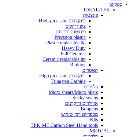
ים
IDEAL-TEK
פינצטות
דיוק גבוה High-precision
ציפוי יהלום
פינצטות חותכות
Precision plastic
Plastic replacable tip
Heavy Duty
Full Ceramic
Ceramic replacable tip
Biology
קאטרים
דיוק גבוה High precision
Tungsten Carbide
פליירים
Micro shears/Micro pliers
Sticky swabs
אויילרים ודוקרנים
Bonpens
מספריים רבי-שימוש
Kits
TEK-ME Carbon Steel Hand tools
METCAL
מלחמים