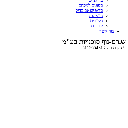
מלחציים
ספוגים למלחם
סרט שואב בדיל
פינצטות
פליירים
קטרים
קשר
ף סוכנויות בע"מ
5112