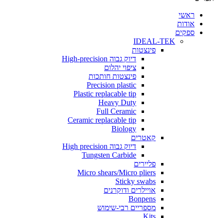
י
ת
ים
IDEAL-TEK
פינצטות
דיוק גבוה High-precision
ציפוי יהלום
פינצטות חותכות
Precision plastic
Plastic replacable tip
Heavy Duty
Full Ceramic
Ceramic replacable tip
Biology
קאטרים
דיוק גבוה High precision
Tungsten Carbide
פליירים
Micro shears/Micro pliers
Sticky swabs
אויילרים ודוקרנים
Bonpens
מספריים רבי-שימוש
Kits