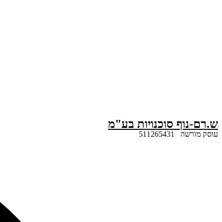
דלג
לתוכן
ש.רם-נוף סוכנויות בע"מ
עוסק מורשה 511265431
Search
...