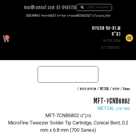
max@ramnof.com
03-6493156
ספק משהב"ט 83362027
תעשייה אווירית I6557
רפאל 00539861
ש.רם-נוף סוכנויות
בע"מ
0
עוסק מורשה
צור קשר
511265431
/
/
/
/
Home
יצרנים
METCAL
אביזרים נלווים
MFT-7CNB6802
שם יצרן: METCAL
מק"ט:
MFT-7CNB6802
MicroFine Tweezer Solder Tip Cartridge, Conical Bent, 0.2
mm x 6.8 mm (700 Series)