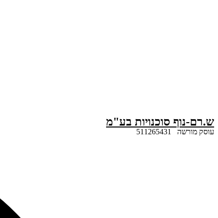
דלג
לתוכן
ש.רם-נוף סוכנויות בע"מ
עוסק מורשה 511265431
Search
...