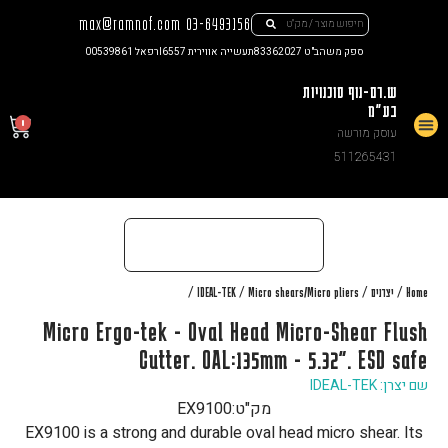
max@ramnof.com
03-6493156
ספק משהב"ט 83362027
תעשייה אווירית I6557
רפאל 00539861
ש.רם-נוף סוכנויות
בע"מ
0
עוסק מורשה
צור קשר
511265431
/
/
/
/
Home
יצרנים
Micro shears/Micro pliers
IDEAL-TEK
Micro Ergo-tek - Oval Head Micro-Shear Flush
Cutter. OAL:135mm - 5.32". ESD safe
שם יצרן: IDEAL-TEK
מק"ט:
EX9100
EX9100 is a strong and durable oval head micro shear. Its