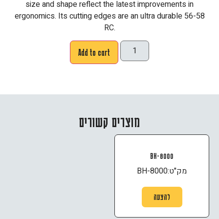
size and shape reflect the latest improvements in
ergonomics. Its cutting edges are an ultra durable 56-58
RC.
Add to cart
מוצרים קשורים
BH-8000
מק"ט:
BH-8000
להצעה