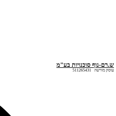
דלג
לתוכן
ש.רם-נוף סוכנויות בע"מ
עוסק מורשה 511265431
Search
...