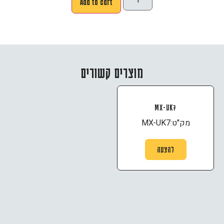
Add to cart
מוצרים קשורים
MX-UK7
מק"ט:
MX-UK7
להצעה