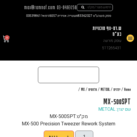
max@ramnof.com
03-6493156
ספק משהב"ט 83362027
תעשייה אווירית I6557
רפאל 00539861
ש.רם-נוף סוכנויות
בע"מ
0
עוסק מורשה
צור קשר
511265431
/
/
/
/
/
Home
יצרנים
METCAL
מלחמים
MX
MX-500SPT
שם יצרן: METCAL
מק"ט:
MX-500SPT
MX-500 Precision Tweezer Rework System