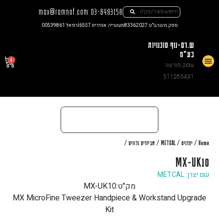
max@ramnof.com
03-6493156
ספק משהב"ט 83362027
תעשייה אווירית I6557
רפאל 00539861
ש.רם-נוף סוכנויות
בע"מ
0
עוסק מורשה
צור קשר
511265431
/
/
/
/
Home
יצרנים
METCAL
אביזרים נלווים
MX-UK10
שם יצרן: METCAL
מק"ט:
MX-UK10
MX MicroFine Tweezer Handpiece & Workstand Upgrade
Kit