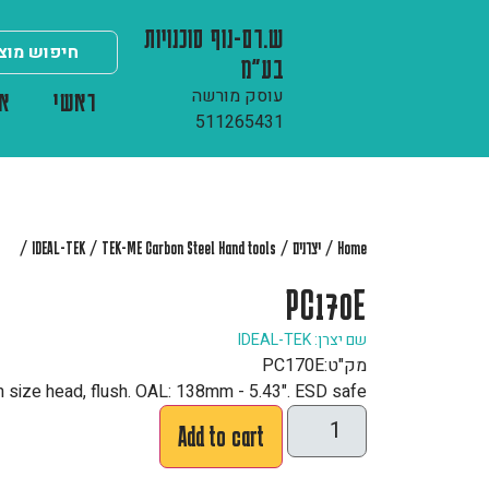
ש.רם-נוף סוכנויות
בע"מ
עוסק מורשה
ראשי
או
511265431
/
/
/
/
Home
יצרנים
TEK-ME Carbon Steel Hand tools
IDEAL-TEK
PC170E
שם יצרן: IDEAL-TEK
מק"ט:
PC170E
 size head, flush. OAL: 138mm - 5.43". ESD safe
Add to cart