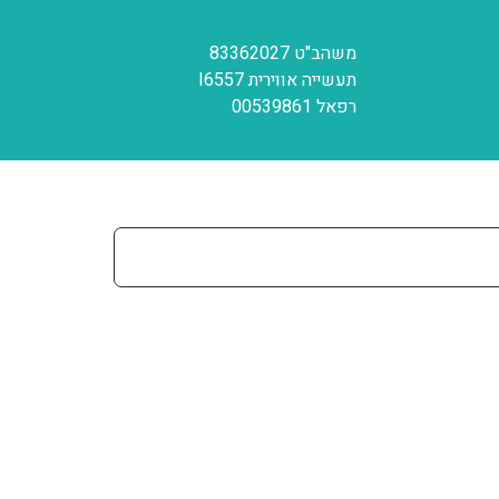
משהב"ט 83362027
תעשייה אווירית I6557
רפאל 00539861