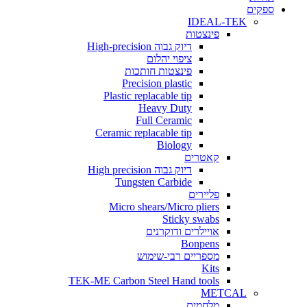
ים
IDEAL-TEK
פינצטות
דיוק גבוה High-precision
ציפוי יהלום
פינצטות חותכות
Precision plastic
Plastic replacable tip
Heavy Duty
Full Ceramic
Ceramic replacable tip
Biology
קאטרים
דיוק גבוה High precision
Tungsten Carbide
פליירים
Micro shears/Micro pliers
Sticky swabs
אויילרים ודוקרנים
Bonpens
מספריים רבי-שימוש
Kits
TEK-ME Carbon Steel Hand tools
METCAL
מלחמים