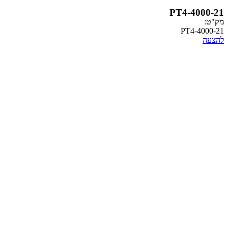
PT4-
PT