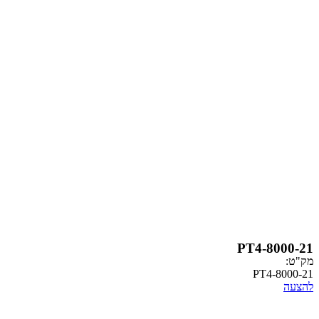
PT4-
PT