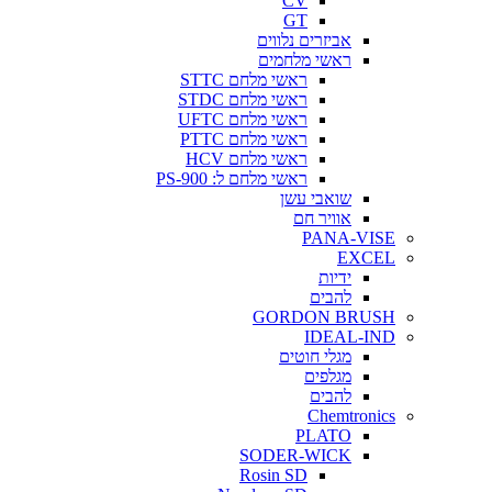
CV
GT
אביזרים נלווים
ראשי מלחמים
ראשי מלחם STTC
ראשי מלחם STDC
ראשי מלחם UFTC
ראשי מלחם PTTC
ראשי מלחם HCV
ראשי מלחם ל: PS-900
שואבי עשן
אוויר חם
PANA-VISE
EXCEL
ידיות
להבים
GORDON BRUSH
IDEAL-IND
מגלי חוטים
מגלפים
להבים
Chemtronics
PLATO
SODER-WICK
Rosin SD