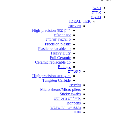
י
ת
ים
IDEAL-TEK
פינצטות
דיוק גבוה High-precision
ציפוי יהלום
פינצטות חותכות
Precision plastic
Plastic replacable tip
Heavy Duty
Full Ceramic
Ceramic replacable tip
Biology
קאטרים
דיוק גבוה High precision
Tungsten Carbide
פליירים
Micro shears/Micro pliers
Sticky swabs
אויילרים ודוקרנים
Bonpens
מספריים רבי-שימוש
Kits