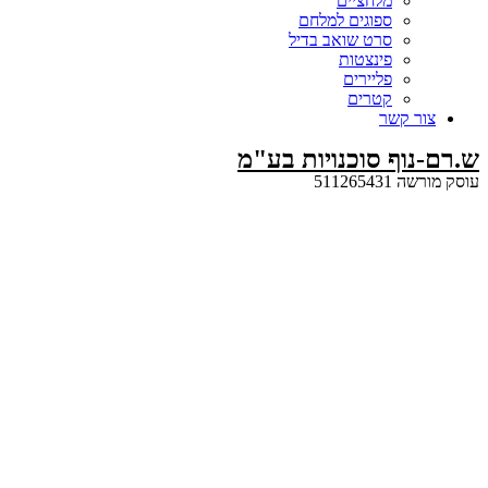
מלחציים
ספוגים למלחם
סרט שואב בדיל
פינצטות
פליירים
קטרים
קשר
ף סוכנויות בע"מ
5112