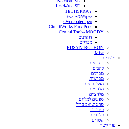
No clean SD
Lead-free SD
TECHSPRAY
Swabs&Wipes
Overcoated pen
CircuitWorks Flux Pens
Central Tools- MOODY
דוקרנים
מברגים
EDSYN-BOTRON
Misc.
ים
דוקרנים
להבים
מברגים
מברשות
מגלי חוטים
מלחמים
מלחציים
ספוגים למלחם
סרט שואב בדיל
פינצטות
פליירים
קטרים
קשר