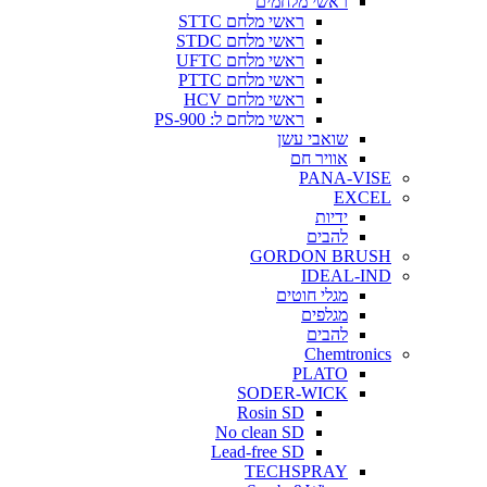
ראשי מלחמים
ראשי מלחם STTC
ראשי מלחם STDC
ראשי מלחם UFTC
ראשי מלחם PTTC
ראשי מלחם HCV
ראשי מלחם ל: PS-900
שואבי עשן
אוויר חם
PANA-VISE
EXCEL
ידיות
להבים
GORDON BRUSH
IDEAL-IND
מגלי חוטים
מגלפים
להבים
Chemtronics
PLATO
SODER-WICK
Rosin SD
No clean SD
Lead-free SD
TECHSPRAY