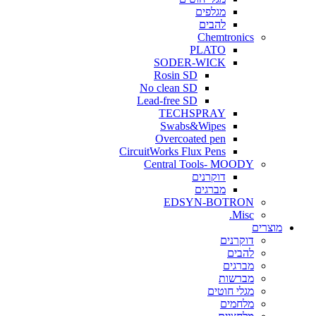
מגלפים
להבים
Chemtronics
PLATO
SODER-WICK
Rosin SD
No clean SD
Lead-free SD
TECHSPRAY
Swabs&Wipes
Overcoated pen
CircuitWorks Flux Pens
Central Tools- MOODY
דוקרנים
מברגים
EDSYN-BOTRON
Misc.
ים
דוקרנים
להבים
מברגים
מברשות
מגלי חוטים
מלחמים