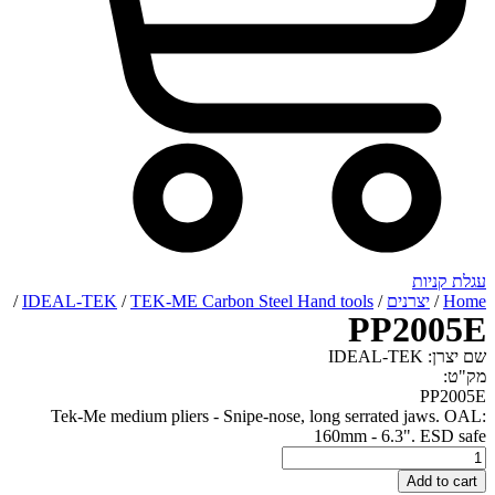
רנים
/
TEK-ME Carbon Steel Hand tools
/
IDEAL-TEK
/
PP2
Tek-Me medium pliers - Snipe-nose, long serrated 
160mm - 6.3"
A