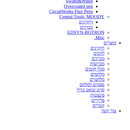
Swabs&Wipes
Overcoated pen
CircuitWorks Flux Pens
Central Tools- MOODY
דוקרנים
מברגים
EDSYN-BOTRON
Misc.
ים
דוקרנים
להבים
מברגים
מברשות
מגלי חוטים
מלחמים
מלחציים
ספוגים למלחם
סרט שואב בדיל
פינצטות
פליירים
קטרים
קשר