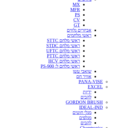
MX
MFR
PS
CV
GT
אביזרים נלווים
ראשי מלחמים
ראשי מלחם STTC
ראשי מלחם STDC
ראשי מלחם UFTC
ראשי מלחם PTTC
ראשי מלחם HCV
ראשי מלחם ל: PS-900
שואבי עשן
אוויר חם
PANA-VISE
EXCEL
ידיות
להבים
GORDON BRUSH
IDEAL-IND
מגלי חוטים
מגלפים
להבים
Chemtronics