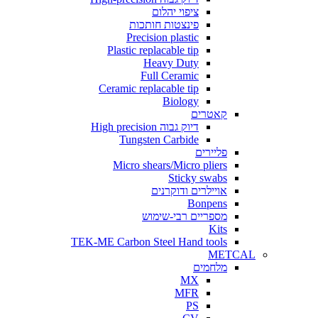
ציפוי יהלום
פינצטות חותכות
Precision plastic
Plastic replacable tip
Heavy Duty
Full Ceramic
Ceramic replacable tip
Biology
קאטרים
דיוק גבוה High precision
Tungsten Carbide
פליירים
Micro shears/Micro pliers
Sticky swabs
אויילרים ודוקרנים
Bonpens
מספריים רבי-שימוש
Kits
TEK-ME Carbon Steel Hand tools
METCAL
מלחמים
MX
MFR
PS