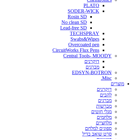
PLATO
SODER-WICK
Rosin SD
No clean SD
Lead-free SD
TECHSPRAY
Swabs&Wipes
Overcoated pen
CircuitWorks Flux Pens
Central Tools- MOODY
דוקרנים
מברגים
EDSYN-BOTRON
Misc.
ים
דוקרנים
להבים
מברגים
מברשות
מגלי חוטים
מלחמים
מלחציים
ספוגים למלחם
סרט שואב בדיל