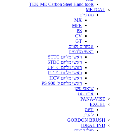
TEK-ME Carbon Steel Hand tools
METCAL
מלחמים
MX
MFR
PS
CV
GT
אביזרים נלווים
ראשי מלחמים
ראשי מלחם STTC
ראשי מלחם STDC
ראשי מלחם UFTC
ראשי מלחם PTTC
ראשי מלחם HCV
ראשי מלחם ל: PS-900
שואבי עשן
אוויר חם
PANA-VISE
EXCEL
ידיות
להבים
GORDON BRUSH
IDEAL-IND
מגלי חוטים