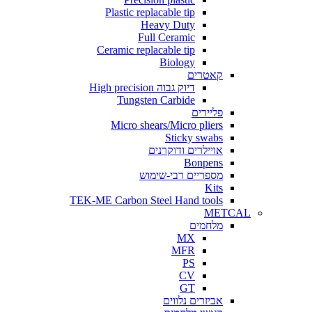
Plastic replacable tip
Heavy Duty
Full Ceramic
Ceramic replacable tip
Biology
קאטרים
דיוק גבוה High precision
Tungsten Carbide
פליירים
Micro shears/Micro pliers
Sticky swabs
אויילרים ודוקרנים
Bonpens
מספריים רבי-שימוש
Kits
TEK-ME Carbon Steel Hand tools
METCAL
מלחמים
MX
MFR
PS
CV
GT
אביזרים נלווים