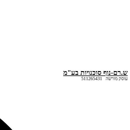
דלג
לתוכן
ש.רם-נוף סוכנויות בע"מ
עוסק מורשה 511265431
Search
...