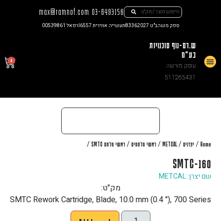
max@ramnof.com
03-6493156
ספק משהב"ט 83362027
תעשייה אווירית I6557
רפאל 00539861
ש.רם-נוף סוכנויות
בע"מ
0
עוסק מורשה
צור קשר
511265431
/
/
/
/
/
Home
יצרנים
METCAL
ראשי מלחמים
ראשי מלחם SMTC
SMTC-160
שם יצרן: METCAL
מק"ט:
SMTC Rework Cartridge, Blade, 10.0 mm (0.4 "), 700 Series