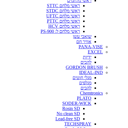
ראשי מלחמים
ראשי מלחם STTC
ראשי מלחם STDC
ראשי מלחם UFTC
ראשי מלחם PTTC
ראשי מלחם HCV
ראשי מלחם ל: PS-900
שואבי עשן
אוויר חם
PANA-VISE
EXCEL
ידיות
להבים
GORDON BRUSH
IDEAL-IND
מגלי חוטים
מגלפים
להבים
Chemtronics
PLATO
SODER-WICK
Rosin SD
No clean SD
Lead-free SD
TECHSPRAY