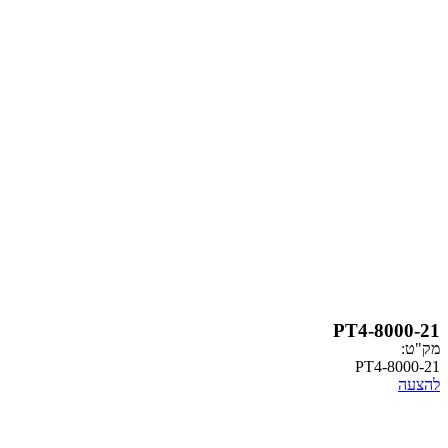
PT4-
PT