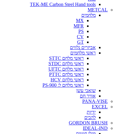
TEK-ME Carbon Steel Hand tools
METCAL
מלחמים
MX
MFR
PS
CV
GT
אביזרים נלווים
ראשי מלחמים
ראשי מלחם STTC
ראשי מלחם STDC
ראשי מלחם UFTC
ראשי מלחם PTTC
ראשי מלחם HCV
ראשי מלחם ל: PS-900
שואבי עשן
אוויר חם
PANA-VISE
EXCEL
ידיות
להבים
GORDON BRUSH
IDEAL-IND
מגלי חוטים