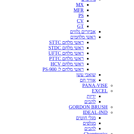
MX
MFR
PS
CV
GT
אביזרים נלווים
ראשי מלחמים
ראשי מלחם STTC
ראשי מלחם STDC
ראשי מלחם UFTC
ראשי מלחם PTTC
ראשי מלחם HCV
ראשי מלחם ל: PS-900
שואבי עשן
אוויר חם
PANA-VISE
EXCEL
ידיות
להבים
GORDON BRUSH
IDEAL-IND
מגלי חוטים
מגלפים
להבים
Chemtronics