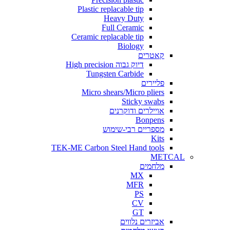
Plastic replacable tip
Heavy Duty
Full Ceramic
Ceramic replacable tip
Biology
קאטרים
דיוק גבוה High precision
Tungsten Carbide
פליירים
Micro shears/Micro pliers
Sticky swabs
אויילרים ודוקרנים
Bonpens
מספריים רבי-שימוש
Kits
TEK-ME Carbon Steel Hand tools
METCAL
מלחמים
MX
MFR
PS
CV
GT
אביזרים נלווים