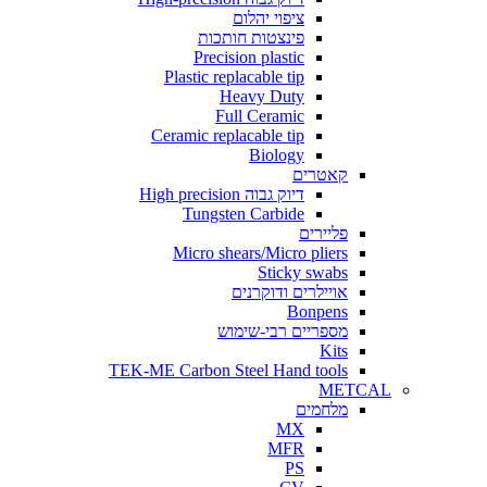
ציפוי יהלום
פינצטות חותכות
Precision plastic
Plastic replacable tip
Heavy Duty
Full Ceramic
Ceramic replacable tip
Biology
קאטרים
דיוק גבוה High precision
Tungsten Carbide
פליירים
Micro shears/Micro pliers
Sticky swabs
אויילרים ודוקרנים
Bonpens
מספריים רבי-שימוש
Kits
TEK-ME Carbon Steel Hand tools
METCAL
מלחמים
MX
MFR
PS