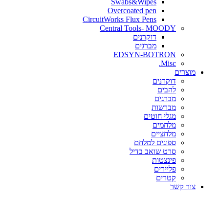
Swabs&Wipes
Overcoated pen
CircuitWorks Flux Pens
Central Tools- MOODY
דוקרנים
מברגים
EDSYN-BOTRON
Misc.
ים
דוקרנים
להבים
מברגים
מברשות
מגלי חוטים
מלחמים
מלחציים
ספוגים למלחם
סרט שואב בדיל
פינצטות
פליירים
קטרים
קשר