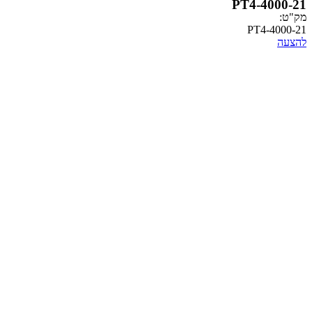
PT4-
PT