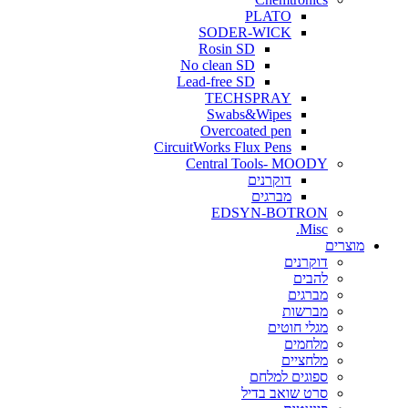
PLATO
SODER-WICK
Rosin SD
No clean SD
Lead-free SD
TECHSPRAY
Swabs&Wipes
Overcoated pen
CircuitWorks Flux Pens
Central Tools- MOODY
דוקרנים
מברגים
EDSYN-BOTRON
Misc.
ים
דוקרנים
להבים
מברגים
מברשות
מגלי חוטים
מלחמים
מלחציים
ספוגים למלחם
סרט שואב בדיל