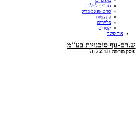
מלחציים
ספוגים למלחם
סרט שואב בדיל
פינצטות
פליירים
קטרים
קשר
ף סוכנויות בע"מ
5112