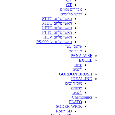
CV
GT
אביזרים נלווים
ראשי מלחמים
ראשי מלחם STTC
ראשי מלחם STDC
ראשי מלחם UFTC
ראשי מלחם PTTC
ראשי מלחם HCV
ראשי מלחם ל: PS-900
שואבי עשן
אוויר חם
PANA-VISE
EXCEL
ידיות
להבים
GORDON BRUSH
IDEAL-IND
מגלי חוטים
מגלפים
להבים
Chemtronics
PLATO
SODER-WICK
Rosin SD