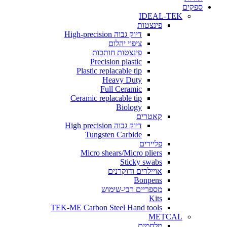
ים
IDEAL-TEK
פינצטות
דיוק גבוה High-precision
ציפוי יהלום
פינצטות חותכות
Precision plastic
Plastic replacable tip
Heavy Duty
Full Ceramic
Ceramic replacable tip
Biology
קאטרים
דיוק גבוה High precision
Tungsten Carbide
פליירים
Micro shears/Micro pliers
Sticky swabs
אויילרים ודוקרנים
Bonpens
מספריים רבי-שימוש
Kits
TEK-ME Carbon Steel Hand tools
METCAL
מלחמים