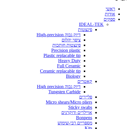
י
ת
ים
IDEAL-TEK
פינצטות
דיוק גבוה High-precision
ציפוי יהלום
פינצטות חותכות
Precision plastic
Plastic replacable tip
Heavy Duty
Full Ceramic
Ceramic replacable tip
Biology
קאטרים
דיוק גבוה High precision
Tungsten Carbide
פליירים
Micro shears/Micro pliers
Sticky swabs
אויילרים ודוקרנים
Bonpens
מספריים רבי-שימוש
Kits