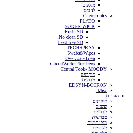
מגלפים
להבים
Chemtronics
PLATO
SODER-WICK
Rosin SD
No clean SD
Lead-free SD
TECHSPRAY
Swabs&Wipes
Overcoated pen
CircuitWorks Flux Pens
Central Tools- MOODY
דוקרנים
מברגים
EDSYN-BOTRON
Misc.
ים
דוקרנים
להבים
מברגים
מברשות
מגלי חוטים
מלחמים