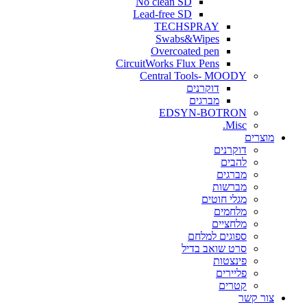
No clean SD
Lead-free SD
TECHSPRAY
Swabs&Wipes
Overcoated pen
CircuitWorks Flux Pens
Central Tools- MOODY
דוקרנים
מברגים
EDSYN-BOTRON
Misc.
ים
דוקרנים
להבים
מברגים
מברשות
מגלי חוטים
מלחמים
מלחציים
ספוגים למלחם
סרט שואב בדיל
פינצטות
פליירים
קטרים
קשר