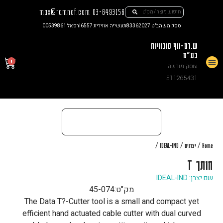
max@ramnof.com
03-6493156
ספק משהב"ט 83362027
תעשייה אווירית I6557
רפאל 00539861
ש.רם-נוף סוכנויות
בע"מ
0
עוסק מורשה
צור קשר
511265431
/
/
/
Home
יצרנים
IDEAL-IND
חותך T
שם יצרן: IDEAL-IND
מק"ט:
45-074
The Data T?-Cutter tool is a small and compact yet
efficient hand actuated cable cutter with dual curved