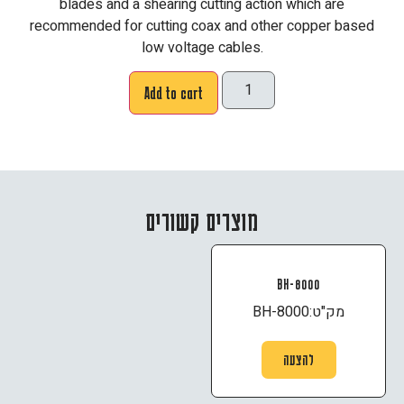
blades and a shearing cutting action which are
recommended for cutting coax and other copper based
low voltage cables.
Add to cart
מוצרים קשורים
BH-8000
מק"ט:
BH-8000
להצעה