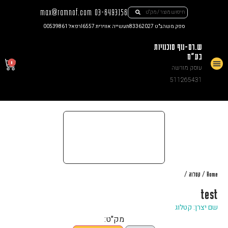
max@ramnof.com
03-6493156
ספק משהב"ט 83362027
תעשייה אווירית I6557
רפאל 00539861
ש.רם-נוף סוכנויות
בע"מ
0
עוסק מורשה
צור קשר
511265431
/
/
Home
קטלוג
test
שם יצרן: קטלוג
מק"ט: