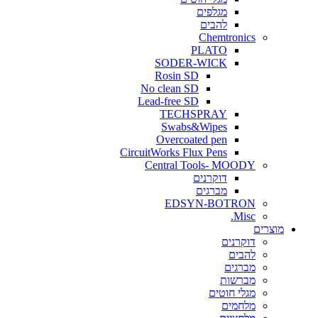
מגלפים
להבים
Chemtronics
PLATO
SODER-WICK
Rosin SD
No clean SD
Lead-free SD
TECHSPRAY
Swabs&Wipes
Overcoated pen
CircuitWorks Flux Pens
Central Tools- MOODY
דוקרנים
מברגים
EDSYN-BOTRON
Misc.
ים
דוקרנים
להבים
מברגים
מברשות
מגלי חוטים
מלחמים