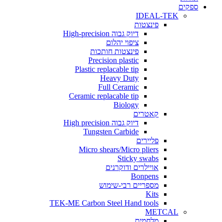
ים
IDEAL-TEK
פינצטות
דיוק גבוה High-precision
ציפוי יהלום
פינצטות חותכות
Precision plastic
Plastic replacable tip
Heavy Duty
Full Ceramic
Ceramic replacable tip
Biology
קאטרים
דיוק גבוה High precision
Tungsten Carbide
פליירים
Micro shears/Micro pliers
Sticky swabs
אויילרים ודוקרנים
Bonpens
מספריים רבי-שימוש
Kits
TEK-ME Carbon Steel Hand tools
METCAL
מלחמים