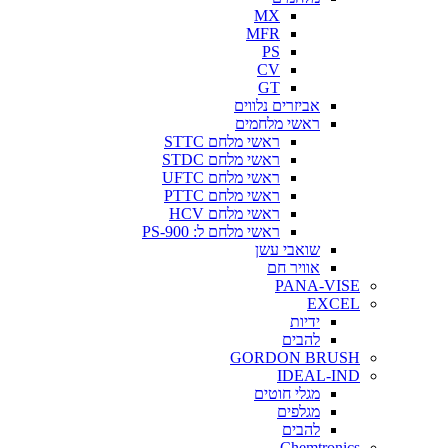
MX
MFR
PS
CV
GT
אביזרים נלווים
ראשי מלחמים
ראשי מלחם STTC
ראשי מלחם STDC
ראשי מלחם UFTC
ראשי מלחם PTTC
ראשי מלחם HCV
ראשי מלחם ל: PS-900
שואבי עשן
אוויר חם
PANA-VISE
EXCEL
ידיות
להבים
GORDON BRUSH
IDEAL-IND
מגלי חוטים
מגלפים
להבים
Chemtronics