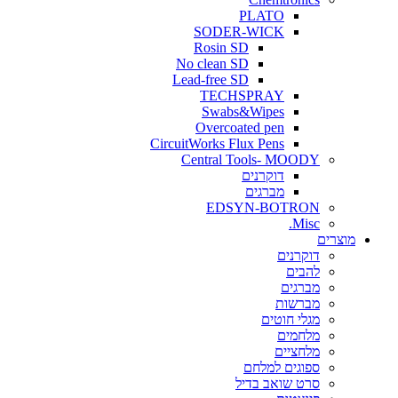
PLATO
SODER-WICK
Rosin SD
No clean SD
Lead-free SD
TECHSPRAY
Swabs&Wipes
Overcoated pen
CircuitWorks Flux Pens
Central Tools- MOODY
דוקרנים
מברגים
EDSYN-BOTRON
Misc.
ים
דוקרנים
להבים
מברגים
מברשות
מגלי חוטים
מלחמים
מלחציים
ספוגים למלחם
סרט שואב בדיל