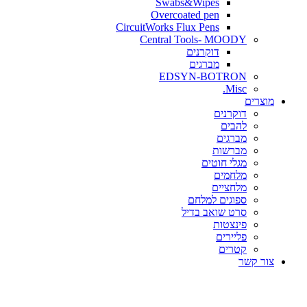
Swabs&Wipes
Overcoated pen
CircuitWorks Flux Pens
Central Tools- MOODY
דוקרנים
מברגים
EDSYN-BOTRON
Misc.
ים
דוקרנים
להבים
מברגים
מברשות
מגלי חוטים
מלחמים
מלחציים
ספוגים למלחם
סרט שואב בדיל
פינצטות
פליירים
קטרים
קשר