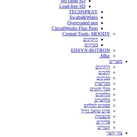
No clean SD
Lead-free SD
TECHSPRAY
Swabs&Wipes
Overcoated pen
CircuitWorks Flux Pens
Central Tools- MOODY
דוקרנים
מברגים
EDSYN-BOTRON
Misc.
ים
דוקרנים
להבים
מברגים
מברשות
מגלי חוטים
מלחמים
מלחציים
ספוגים למלחם
סרט שואב בדיל
פינצטות
פליירים
קטרים
קשר