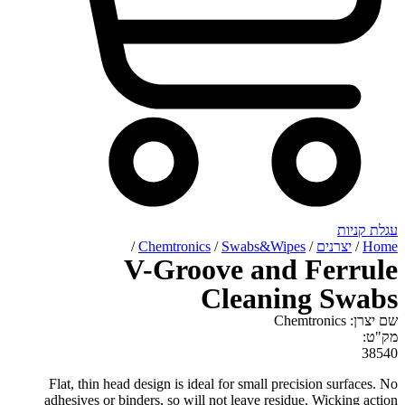
רנים
/
Swabs&Wipes
/
Chemtronics
/
V-Groove and Fe
Cleaning 
Flat, thin head design is ideal for small precision s
adhesives or binders, so will not leave residue. Wic