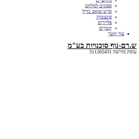
מלחציים
ספוגים למלחם
סרט שואב בדיל
פינצטות
פליירים
קטרים
קשר
ף סוכנויות בע"מ
5112