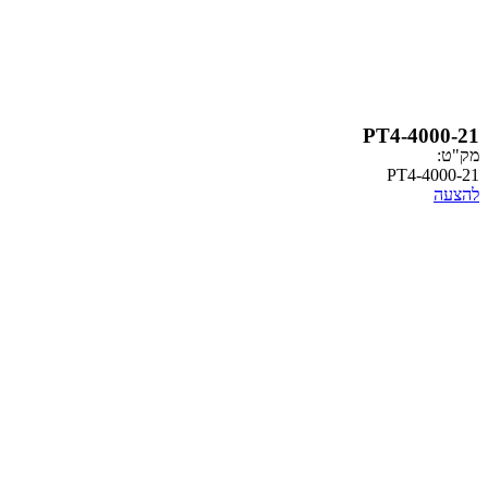
PT4-
PT