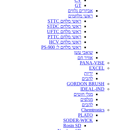
CV
GT
אביזרים נלווים
ראשי מלחמים
ראשי מלחם STTC
ראשי מלחם STDC
ראשי מלחם UFTC
ראשי מלחם PTTC
ראשי מלחם HCV
ראשי מלחם ל: PS-900
שואבי עשן
אוויר חם
PANA-VISE
EXCEL
ידיות
להבים
GORDON BRUSH
IDEAL-IND
מגלי חוטים
מגלפים
להבים
Chemtronics
PLATO
SODER-WICK
Rosin SD