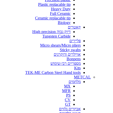
Plastic replacable tip
Heavy Duty
Full Ceramic
Ceramic replacable tip
Biology
קאטרים
דיוק גבוה High precision
Tungsten Carbide
פליירים
Micro shears/Micro pliers
Sticky swabs
אויילרים ודוקרנים
Bonpens
מספריים רבי-שימוש
Kits
TEK-ME Carbon Steel Hand tools
METCAL
מלחמים
MX
MFR
PS
CV
GT
אביזרים נלווים