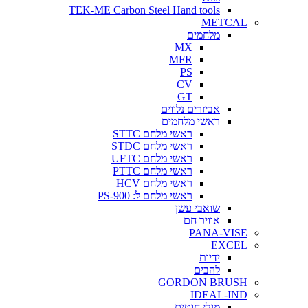
TEK-ME Carbon Steel Hand tools
METCAL
מלחמים
MX
MFR
PS
CV
GT
אביזרים נלווים
ראשי מלחמים
ראשי מלחם STTC
ראשי מלחם STDC
ראשי מלחם UFTC
ראשי מלחם PTTC
ראשי מלחם HCV
ראשי מלחם ל: PS-900
שואבי עשן
אוויר חם
PANA-VISE
EXCEL
ידיות
להבים
GORDON BRUSH
IDEAL-IND
מגלי חוטים