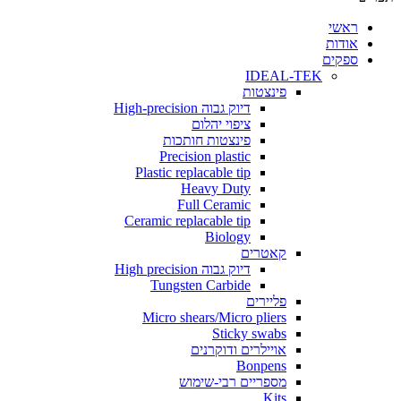
י
ת
ים
IDEAL-TEK
פינצטות
דיוק גבוה High-precision
ציפוי יהלום
פינצטות חותכות
Precision plastic
Plastic replacable tip
Heavy Duty
Full Ceramic
Ceramic replacable tip
Biology
קאטרים
דיוק גבוה High precision
Tungsten Carbide
פליירים
Micro shears/Micro pliers
Sticky swabs
אויילרים ודוקרנים
Bonpens
מספריים רבי-שימוש
Kits