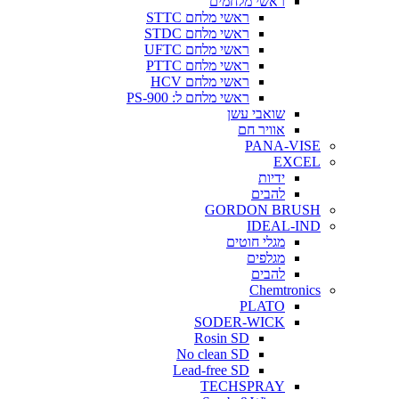
ראשי מלחמים
ראשי מלחם STTC
ראשי מלחם STDC
ראשי מלחם UFTC
ראשי מלחם PTTC
ראשי מלחם HCV
ראשי מלחם ל: PS-900
שואבי עשן
אוויר חם
PANA-VISE
EXCEL
ידיות
להבים
GORDON BRUSH
IDEAL-IND
מגלי חוטים
מגלפים
להבים
Chemtronics
PLATO
SODER-WICK
Rosin SD
No clean SD
Lead-free SD
TECHSPRAY