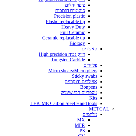
ציפוי יהלום
פינצטות חותכות
Precision plastic
Plastic replacable tip
Heavy Duty
Full Ceramic
Ceramic replacable tip
Biology
קאטרים
דיוק גבוה High precision
Tungsten Carbide
פליירים
Micro shears/Micro pliers
Sticky swabs
אויילרים ודוקרנים
Bonpens
מספריים רבי-שימוש
Kits
TEK-ME Carbon Steel Hand tools
METCAL
מלחמים
MX
MFR
PS