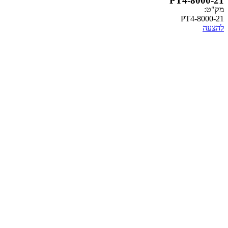
PT4-
PT