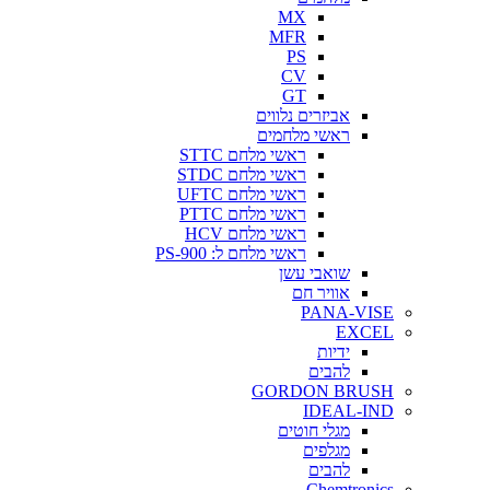
MX
MFR
PS
CV
GT
אביזרים נלווים
ראשי מלחמים
ראשי מלחם STTC
ראשי מלחם STDC
ראשי מלחם UFTC
ראשי מלחם PTTC
ראשי מלחם HCV
ראשי מלחם ל: PS-900
שואבי עשן
אוויר חם
PANA-VISE
EXCEL
ידיות
להבים
GORDON BRUSH
IDEAL-IND
מגלי חוטים
מגלפים
להבים
Chemtronics