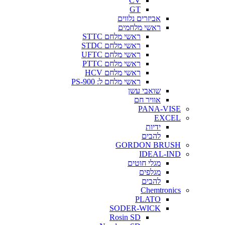
CV
GT
אביזרים נלווים
ראשי מלחמים
ראשי מלחם STTC
ראשי מלחם STDC
ראשי מלחם UFTC
ראשי מלחם PTTC
ראשי מלחם HCV
ראשי מלחם ל: PS-900
שואבי עשן
אוויר חם
PANA-VISE
EXCEL
ידיות
להבים
GORDON BRUSH
IDEAL-IND
מגלי חוטים
מגלפים
להבים
Chemtronics
PLATO
SODER-WICK
Rosin SD