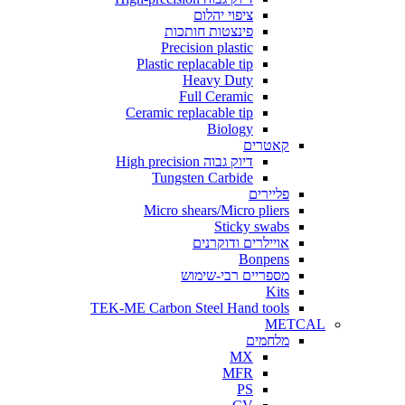
ציפוי יהלום
פינצטות חותכות
Precision plastic
Plastic replacable tip
Heavy Duty
Full Ceramic
Ceramic replacable tip
Biology
קאטרים
דיוק גבוה High precision
Tungsten Carbide
פליירים
Micro shears/Micro pliers
Sticky swabs
אויילרים ודוקרנים
Bonpens
מספריים רבי-שימוש
Kits
TEK-ME Carbon Steel Hand tools
METCAL
מלחמים
MX
MFR
PS