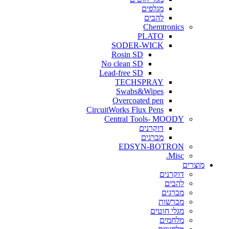
מגלפים
להבים
Chemtronics
PLATO
SODER-WICK
Rosin SD
No clean SD
Lead-free SD
TECHSPRAY
Swabs&Wipes
Overcoated pen
CircuitWorks Flux Pens
Central Tools- MOODY
דוקרנים
מברגים
EDSYN-BOTRON
Misc.
ים
דוקרנים
להבים
מברגים
מברשות
מגלי חוטים
מלחמים