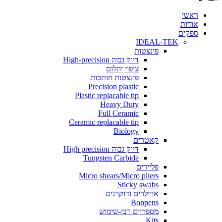
י
ת
ים
IDEAL-TEK
פינצטות
דיוק גבוה High-precision
ציפוי יהלום
פינצטות חותכות
Precision plastic
Plastic replacable tip
Heavy Duty
Full Ceramic
Ceramic replacable tip
Biology
קאטרים
דיוק גבוה High precision
Tungsten Carbide
פליירים
Micro shears/Micro pliers
Sticky swabs
אויילרים ודוקרנים
Bonpens
מספריים רבי-שימוש
Kits