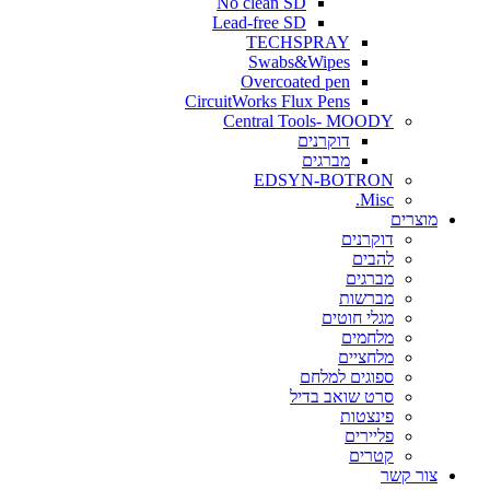
No clean SD
Lead-free SD
TECHSPRAY
Swabs&Wipes
Overcoated pen
CircuitWorks Flux Pens
Central Tools- MOODY
דוקרנים
מברגים
EDSYN-BOTRON
Misc.
ים
דוקרנים
להבים
מברגים
מברשות
מגלי חוטים
מלחמים
מלחציים
ספוגים למלחם
סרט שואב בדיל
פינצטות
פליירים
קטרים
קשר