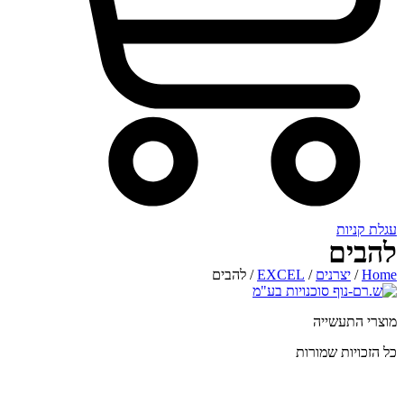
רנים
/
EXCEL
/ להבים
שייה
 שמורות