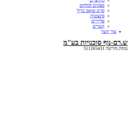
מלחציים
ספוגים למלחם
סרט שואב בדיל
פינצטות
פליירים
קטרים
קשר
ף סוכנויות בע"מ
5112