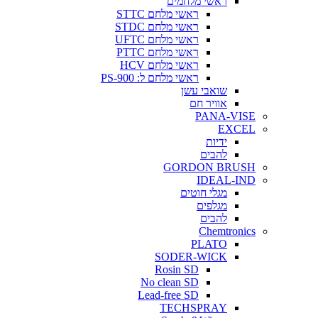
ראשי מלחמים
ראשי מלחם STTC
ראשי מלחם STDC
ראשי מלחם UFTC
ראשי מלחם PTTC
ראשי מלחם HCV
ראשי מלחם ל: PS-900
שואבי עשן
אוויר חם
PANA-VISE
EXCEL
ידיות
להבים
GORDON BRUSH
IDEAL-IND
מגלי חוטים
מגלפים
להבים
Chemtronics
PLATO
SODER-WICK
Rosin SD
No clean SD
Lead-free SD
TECHSPRAY