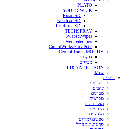
PLATO
SODER-WICK
Rosin SD
No clean SD
Lead-free SD
TECHSPRAY
Swabs&Wipes
Overcoated pen
CircuitWorks Flux Pens
Central Tools- MOODY
דוקרנים
מברגים
EDSYN-BOTRON
Misc.
ים
דוקרנים
להבים
מברגים
מברשות
מגלי חוטים
מלחמים
מלחציים
ספוגים למלחם
סרט שואב בדיל