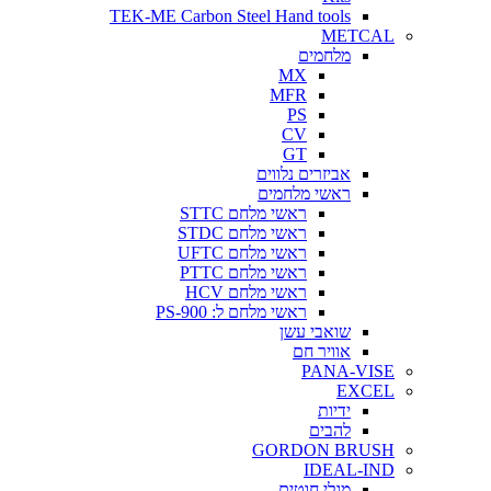
TEK-ME Carbon Steel Hand tools
METCAL
מלחמים
MX
MFR
PS
CV
GT
אביזרים נלווים
ראשי מלחמים
ראשי מלחם STTC
ראשי מלחם STDC
ראשי מלחם UFTC
ראשי מלחם PTTC
ראשי מלחם HCV
ראשי מלחם ל: PS-900
שואבי עשן
אוויר חם
PANA-VISE
EXCEL
ידיות
להבים
GORDON BRUSH
IDEAL-IND
מגלי חוטים