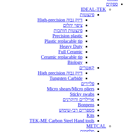
ים
IDEAL-TEK
פינצטות
דיוק גבוה High-precision
ציפוי יהלום
פינצטות חותכות
Precision plastic
Plastic replacable tip
Heavy Duty
Full Ceramic
Ceramic replacable tip
Biology
קאטרים
דיוק גבוה High precision
Tungsten Carbide
פליירים
Micro shears/Micro pliers
Sticky swabs
אויילרים ודוקרנים
Bonpens
מספריים רבי-שימוש
Kits
TEK-ME Carbon Steel Hand tools
METCAL
מלחמים