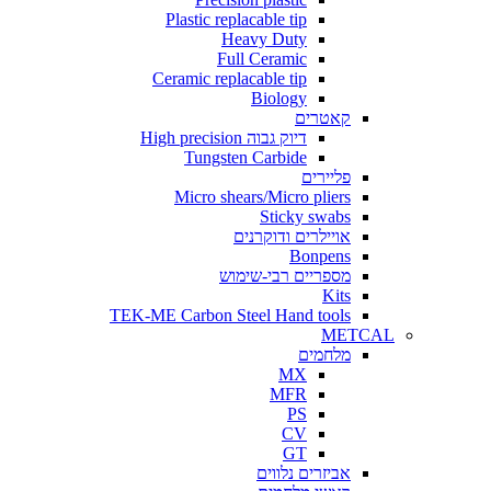
Plastic replacable tip
Heavy Duty
Full Ceramic
Ceramic replacable tip
Biology
קאטרים
דיוק גבוה High precision
Tungsten Carbide
פליירים
Micro shears/Micro pliers
Sticky swabs
אויילרים ודוקרנים
Bonpens
מספריים רבי-שימוש
Kits
TEK-ME Carbon Steel Hand tools
METCAL
מלחמים
MX
MFR
PS
CV
GT
אביזרים נלווים