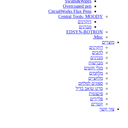
Swabs&Wipes
Overcoated pen
CircuitWorks Flux Pens
Central Tools- MOODY
דוקרנים
מברגים
EDSYN-BOTRON
Misc.
ים
דוקרנים
להבים
מברגים
מברשות
מגלי חוטים
מלחמים
מלחציים
ספוגים למלחם
סרט שואב בדיל
פינצטות
פליירים
קטרים
קשר