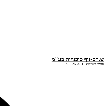
דלג
לתוכן
ש.רם-נוף סוכנויות בע"מ
עוסק מורשה 511265431
Search
...