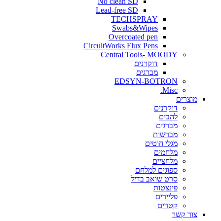
No clean SD
Lead-free SD
TECHSPRAY
Swabs&Wipes
Overcoated pen
CircuitWorks Flux Pens
Central Tools- MOODY
דוקרנים
מברגים
EDSYN-BOTRON
Misc.
ים
דוקרנים
להבים
מברגים
מברשות
מגלי חוטים
מלחמים
מלחציים
ספוגים למלחם
סרט שואב בדיל
פינצטות
פליירים
קטרים
קשר