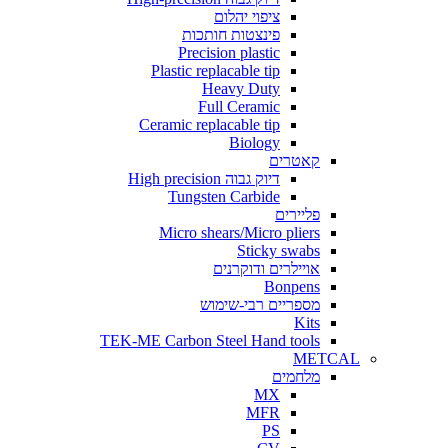
ציפוי יהלום
פינצטות חותכות
Precision plastic
Plastic replacable tip
Heavy Duty
Full Ceramic
Ceramic replacable tip
Biology
קאטרים
דיוק גבוה High precision
Tungsten Carbide
פליירים
Micro shears/Micro pliers
Sticky swabs
אויילרים ודוקרנים
Bonpens
מספריים רבי-שימוש
Kits
TEK-ME Carbon Steel Hand tools
METCAL
מלחמים
MX
MFR
PS