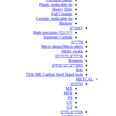
Plastic replacable tip
Heavy Duty
Full Ceramic
Ceramic replacable tip
Biology
קאטרים
דיוק גבוה High precision
Tungsten Carbide
פליירים
Micro shears/Micro pliers
Sticky swabs
אויילרים ודוקרנים
Bonpens
מספריים רבי-שימוש
Kits
TEK-ME Carbon Steel Hand tools
METCAL
מלחמים
MX
MFR
PS
CV
GT
אביזרים נלווים