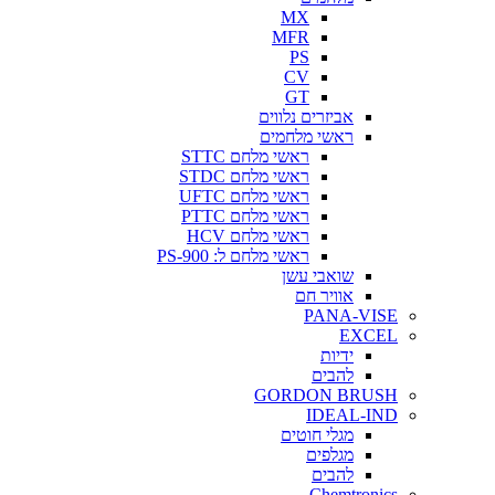
MX
MFR
PS
CV
GT
אביזרים נלווים
ראשי מלחמים
ראשי מלחם STTC
ראשי מלחם STDC
ראשי מלחם UFTC
ראשי מלחם PTTC
ראשי מלחם HCV
ראשי מלחם ל: PS-900
שואבי עשן
אוויר חם
PANA-VISE
EXCEL
ידיות
להבים
GORDON BRUSH
IDEAL-IND
מגלי חוטים
מגלפים
להבים
Chemtronics