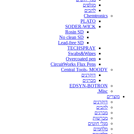
מגלפים
להבים
Chemtronics
PLATO
SODER-WICK
Rosin SD
No clean SD
Lead-free SD
TECHSPRAY
Swabs&Wipes
Overcoated pen
CircuitWorks Flux Pens
Central Tools- MOODY
דוקרנים
מברגים
EDSYN-BOTRON
Misc.
ים
דוקרנים
להבים
מברגים
מברשות
מגלי חוטים
מלחמים