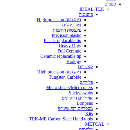
ים
IDEAL-TEK
פינצטות
דיוק גבוה High-precision
ציפוי יהלום
פינצטות חותכות
Precision plastic
Plastic replacable tip
Heavy Duty
Full Ceramic
Ceramic replacable tip
Biology
קאטרים
דיוק גבוה High precision
Tungsten Carbide
פליירים
Micro shears/Micro pliers
Sticky swabs
אויילרים ודוקרנים
Bonpens
מספריים רבי-שימוש
Kits
TEK-ME Carbon Steel Hand tools
METCAL
מלחמים