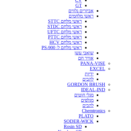
CV
GT
אביזרים נלווים
ראשי מלחמים
ראשי מלחם STTC
ראשי מלחם STDC
ראשי מלחם UFTC
ראשי מלחם PTTC
ראשי מלחם HCV
ראשי מלחם ל: PS-900
שואבי עשן
אוויר חם
PANA-VISE
EXCEL
ידיות
להבים
GORDON BRUSH
IDEAL-IND
מגלי חוטים
מגלפים
להבים
Chemtronics
PLATO
SODER-WICK
Rosin SD