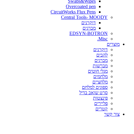
Swabs&Wipes
Overcoated pen
CircuitWorks Flux Pens
Central Tools- MOODY
דוקרנים
מברגים
EDSYN-BOTRON
Misc.
ים
דוקרנים
להבים
מברגים
מברשות
מגלי חוטים
מלחמים
מלחציים
ספוגים למלחם
סרט שואב בדיל
פינצטות
פליירים
קטרים
קשר