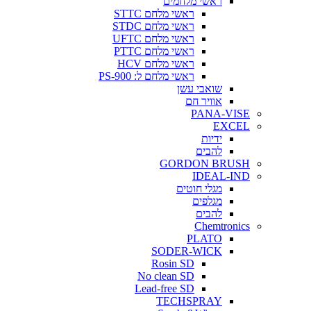
ראשי מלחמים
ראשי מלחם STTC
ראשי מלחם STDC
ראשי מלחם UFTC
ראשי מלחם PTTC
ראשי מלחם HCV
ראשי מלחם ל: PS-900
שואבי עשן
אוויר חם
PANA-VISE
EXCEL
ידיות
להבים
GORDON BRUSH
IDEAL-IND
מגלי חוטים
מגלפים
להבים
Chemtronics
PLATO
SODER-WICK
Rosin SD
No clean SD
Lead-free SD
TECHSPRAY