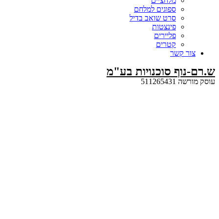
מלחציים
ספוגים למלחם
סרט שואב בדיל
פינצטות
פליירים
קטרים
קשר
ף סוכנויות בע"מ
5112