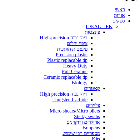
י
ת
ים
IDEAL-TEK
פינצטות
דיוק גבוה High-precision
ציפוי יהלום
פינצטות חותכות
Precision plastic
Plastic replacable tip
Heavy Duty
Full Ceramic
Ceramic replacable tip
Biology
קאטרים
דיוק גבוה High precision
Tungsten Carbide
פליירים
Micro shears/Micro pliers
Sticky swabs
אויילרים ודוקרנים
Bonpens
מספריים רבי-שימוש
Kits