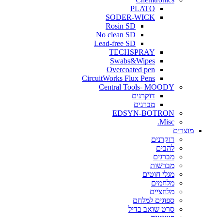
PLATO
SODER-WICK
Rosin SD
No clean SD
Lead-free SD
TECHSPRAY
Swabs&Wipes
Overcoated pen
CircuitWorks Flux Pens
Central Tools- MOODY
דוקרנים
מברגים
EDSYN-BOTRON
Misc.
ים
דוקרנים
להבים
מברגים
מברשות
מגלי חוטים
מלחמים
מלחציים
ספוגים למלחם
סרט שואב בדיל