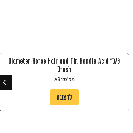
3/8" Diameter Horse Hair and Tin Handle Acid
Brush
מק"ט:
AB4
להצעה