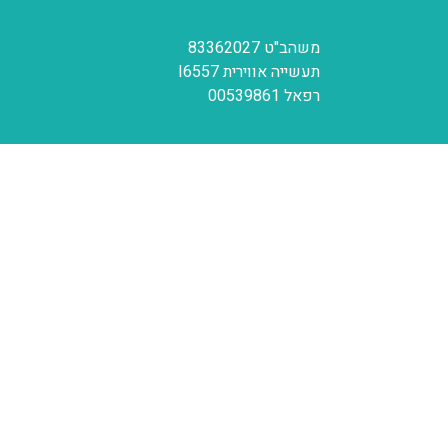
משהב"ט 83362027
תעשייה אווירית I6557
רפאל 00539861