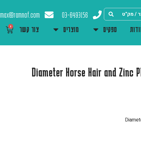
max@ramnof.com
03-6493156
0
דות
ספקים
מוצרים
צור קשר