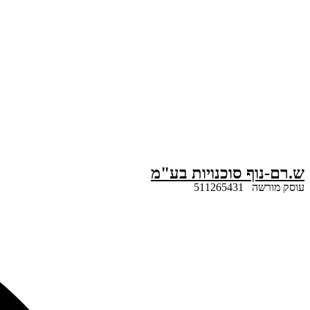
דלג
לתוכן
ש.רם-נוף סוכנויות בע"מ
עוסק מורשה 511265431
Search
...