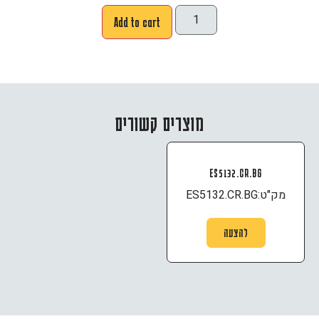
Add to cart
מוצרים קשורים
ES5132.CR.BG
מק"ט:
ES5132.CR.BG
להצעה