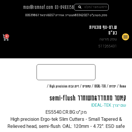
max@ramnof.com
03-6493156
ספק משהב"ט 83362027
תעשייה אווירית I6557
רפאל 00539861
ש.רם-נוף סוכנויות
בע"מ
0
עוסק מורשה
צור קשר
511265431
/
/
/
/
/
Home
יצרנים
IDEAL-TEK
קאטרים
דיוק גבוה High precision
קאטר מתחדד&משוחרר semi-flush
שם יצרן: IDEAL-TEK
מק"ט:
ES5540.CR.BG
High precision Ergo-tek Slim Cutters - Small Tapered &
Relieved head, semi-flush. OAL: 120mm - 4.72". ESD safe