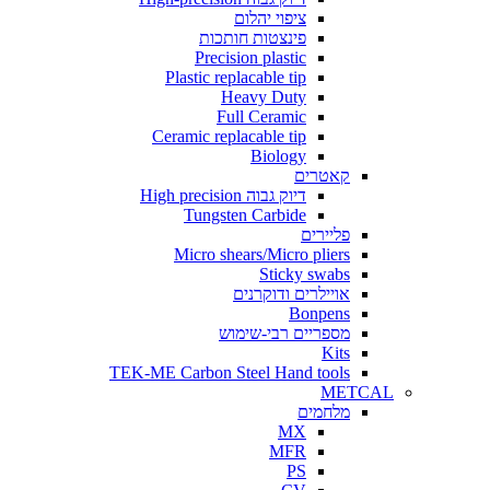
ציפוי יהלום
פינצטות חותכות
Precision plastic
Plastic replacable tip
Heavy Duty
Full Ceramic
Ceramic replacable tip
Biology
קאטרים
דיוק גבוה High precision
Tungsten Carbide
פליירים
Micro shears/Micro pliers
Sticky swabs
אויילרים ודוקרנים
Bonpens
מספריים רבי-שימוש
Kits
TEK-ME Carbon Steel Hand tools
METCAL
מלחמים
MX
MFR
PS