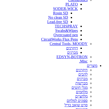
PLATO
SODER-WICK
Rosin SD
No clean SD
Lead-free SD
TECHSPRAY
Swabs&Wipes
Overcoated pen
CircuitWorks Flux Pens
Central Tools- MOODY
דוקרנים
מברגים
EDSYN-BOTRON
Misc.
ים
דוקרנים
להבים
מברגים
מברשות
מגלי חוטים
מלחמים
מלחציים
ספוגים למלחם
סרט שואב בדיל