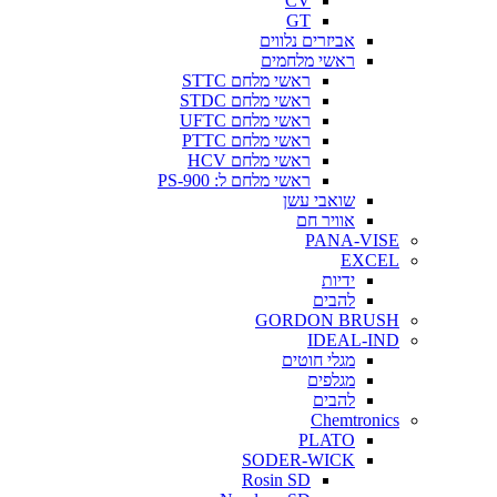
CV
GT
אביזרים נלווים
ראשי מלחמים
ראשי מלחם STTC
ראשי מלחם STDC
ראשי מלחם UFTC
ראשי מלחם PTTC
ראשי מלחם HCV
ראשי מלחם ל: PS-900
שואבי עשן
אוויר חם
PANA-VISE
EXCEL
ידיות
להבים
GORDON BRUSH
IDEAL-IND
מגלי חוטים
מגלפים
להבים
Chemtronics
PLATO
SODER-WICK
Rosin SD