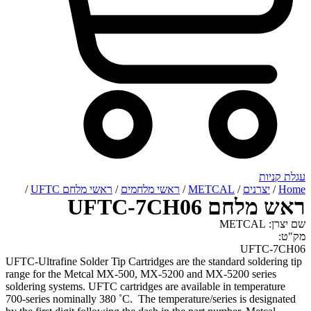
רנים
/
METCAL
/
ראשי מלחמים
/
ראשי מלחם UFTC
/
UFTC-7CH06
UFT
UFTC-Ultrafine Solder Tip Cartridges are the standard sol
range for the Metcal MX-500, MX-5200 and MX-5200 se
soldering systems. UFTC cartridges are available in tempe
700-series nominally 380 ˚C. The temperature/series is de