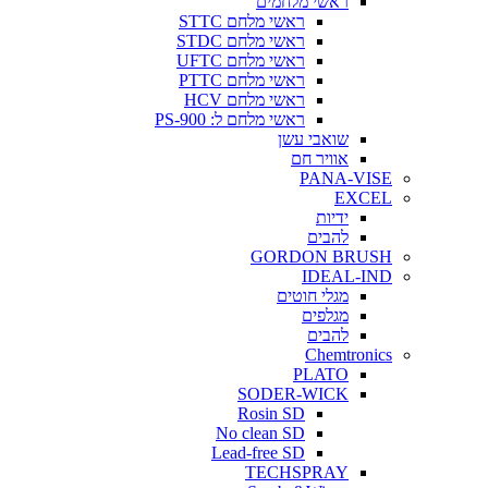
ראשי מלחמים
ראשי מלחם STTC
ראשי מלחם STDC
ראשי מלחם UFTC
ראשי מלחם PTTC
ראשי מלחם HCV
ראשי מלחם ל: PS-900
שואבי עשן
אוויר חם
PANA-VISE
EXCEL
ידיות
להבים
GORDON BRUSH
IDEAL-IND
מגלי חוטים
מגלפים
להבים
Chemtronics
PLATO
SODER-WICK
Rosin SD
No clean SD
Lead-free SD
TECHSPRAY