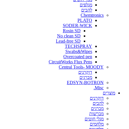
מגלפים
להבים
Chemtronics
PLATO
SODER-WICK
Rosin SD
No clean SD
Lead-free SD
TECHSPRAY
Swabs&Wipes
Overcoated pen
CircuitWorks Flux Pens
Central Tools- MOODY
דוקרנים
מברגים
EDSYN-BOTRON
Misc.
ים
דוקרנים
להבים
מברגים
מברשות
מגלי חוטים
מלחמים