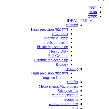
י
ת
ים
IDEAL-TEK
פינצטות
דיוק גבוה High-precision
ציפוי יהלום
פינצטות חותכות
Precision plastic
Plastic replacable tip
Heavy Duty
Full Ceramic
Ceramic replacable tip
Biology
קאטרים
דיוק גבוה High precision
Tungsten Carbide
פליירים
Micro shears/Micro pliers
Sticky swabs
אויילרים ודוקרנים
Bonpens
מספריים רבי-שימוש
Kits