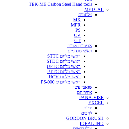
TEK-ME Carbon Steel Hand tools
METCAL
מלחמים
MX
MFR
PS
CV
GT
אביזרים נלווים
ראשי מלחמים
ראשי מלחם STTC
ראשי מלחם STDC
ראשי מלחם UFTC
ראשי מלחם PTTC
ראשי מלחם HCV
ראשי מלחם ל: PS-900
שואבי עשן
אוויר חם
PANA-VISE
EXCEL
ידיות
להבים
GORDON BRUSH
IDEAL-IND
מגלי חוטים