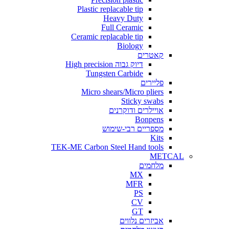
Plastic replacable tip
Heavy Duty
Full Ceramic
Ceramic replacable tip
Biology
קאטרים
דיוק גבוה High precision
Tungsten Carbide
פליירים
Micro shears/Micro pliers
Sticky swabs
אויילרים ודוקרנים
Bonpens
מספריים רבי-שימוש
Kits
TEK-ME Carbon Steel Hand tools
METCAL
מלחמים
MX
MFR
PS
CV
GT
אביזרים נלווים