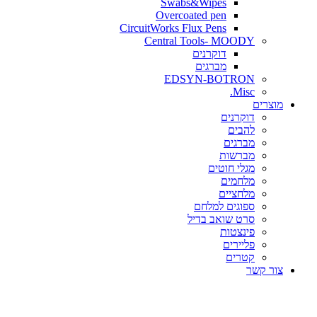
Swabs&Wipes
Overcoated pen
CircuitWorks Flux Pens
Central Tools- MOODY
דוקרנים
מברגים
EDSYN-BOTRON
Misc.
ים
דוקרנים
להבים
מברגים
מברשות
מגלי חוטים
מלחמים
מלחציים
ספוגים למלחם
סרט שואב בדיל
פינצטות
פליירים
קטרים
קשר