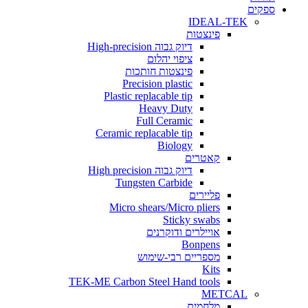
ים
IDEAL-TEK
פינצטות
דיוק גבוה High-precision
ציפוי יהלום
פינצטות חותכות
Precision plastic
Plastic replacable tip
Heavy Duty
Full Ceramic
Ceramic replacable tip
Biology
קאטרים
דיוק גבוה High precision
Tungsten Carbide
פליירים
Micro shears/Micro pliers
Sticky swabs
אויילרים ודוקרנים
Bonpens
מספריים רבי-שימוש
Kits
TEK-ME Carbon Steel Hand tools
METCAL
מלחמים