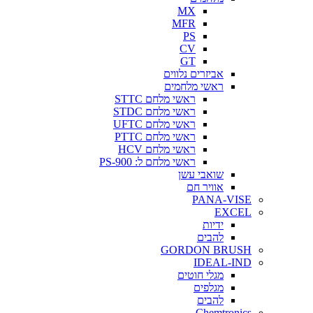
MX
MFR
PS
CV
GT
אביזרים נלווים
ראשי מלחמים
ראשי מלחם STTC
ראשי מלחם STDC
ראשי מלחם UFTC
ראשי מלחם PTTC
ראשי מלחם HCV
ראשי מלחם ל: PS-900
שואבי עשן
אוויר חם
PANA-VISE
EXCEL
ידיות
להבים
GORDON BRUSH
IDEAL-IND
מגלי חוטים
מגלפים
להבים
Chemtronics