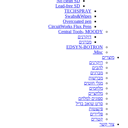
No clean SD
Lead-free SD
TECHSPRAY
Swabs&Wipes
Overcoated pen
CircuitWorks Flux Pens
Central Tools- MOODY
דוקרנים
מברגים
EDSYN-BOTRON
Misc.
ים
דוקרנים
להבים
מברגים
מברשות
מגלי חוטים
מלחמים
מלחציים
ספוגים למלחם
סרט שואב בדיל
פינצטות
פליירים
קטרים
קשר