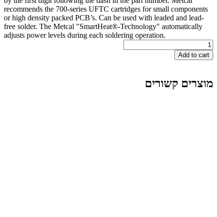
by the first digit following the dash in the part number. Me
recommends the 700-series UFTC cartridges for small co
or high density packed PCB’s. Can be used with leaded an
free solder. The Metcal "SmartHeat®-Technology" automa
adjusts power levels during each soldering operation.
A
 קשורים