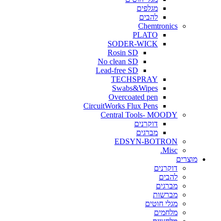
מגלפים
להבים
Chemtronics
PLATO
SODER-WICK
Rosin SD
No clean SD
Lead-free SD
TECHSPRAY
Swabs&Wipes
Overcoated pen
CircuitWorks Flux Pens
Central Tools- MOODY
דוקרנים
מברגים
EDSYN-BOTRON
Misc.
ים
דוקרנים
להבים
מברגים
מברשות
מגלי חוטים
מלחמים