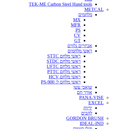
TEK-ME Carbon Steel Hand tools
METCAL
מלחמים
MX
MFR
PS
CV
GT
אביזרים נלווים
ראשי מלחמים
ראשי מלחם STTC
ראשי מלחם STDC
ראשי מלחם UFTC
ראשי מלחם PTTC
ראשי מלחם HCV
ראשי מלחם ל: PS-900
שואבי עשן
אוויר חם
PANA-VISE
EXCEL
ידיות
להבים
GORDON BRUSH
IDEAL-IND
מגלי חוטים