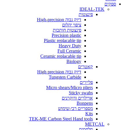
ים
IDEAL-TEK
פינצטות
דיוק גבוה High-precision
ציפוי יהלום
פינצטות חותכות
Precision plastic
Plastic replacable tip
Heavy Duty
Full Ceramic
Ceramic replacable tip
Biology
קאטרים
דיוק גבוה High precision
Tungsten Carbide
פליירים
Micro shears/Micro pliers
Sticky swabs
אויילרים ודוקרנים
Bonpens
מספריים רבי-שימוש
Kits
TEK-ME Carbon Steel Hand tools
METCAL
מלחמים