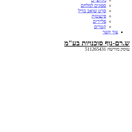
מלחציים
ספוגים למלחם
סרט שואב בדיל
פינצטות
פליירים
קטרים
קשר
ף סוכנויות בע"מ
5112