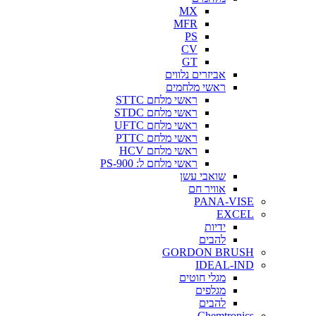
MX
MFR
PS
CV
GT
אביזרים נלווים
ראשי מלחמים
ראשי מלחם STTC
ראשי מלחם STDC
ראשי מלחם UFTC
ראשי מלחם PTTC
ראשי מלחם HCV
ראשי מלחם ל: PS-900
שואבי עשן
אוויר חם
PANA-VISE
EXCEL
ידיות
להבים
GORDON BRUSH
IDEAL-IND
מגלי חוטים
מגלפים
להבים
Chemtronics