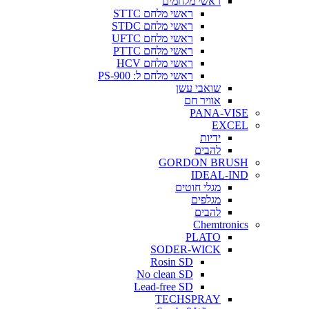
ראשי מלחמים
ראשי מלחם STTC
ראשי מלחם STDC
ראשי מלחם UFTC
ראשי מלחם PTTC
ראשי מלחם HCV
ראשי מלחם ל: PS-900
שואבי עשן
אוויר חם
PANA-VISE
EXCEL
ידיות
להבים
GORDON BRUSH
IDEAL-IND
מגלי חוטים
מגלפים
להבים
Chemtronics
PLATO
SODER-WICK
Rosin SD
No clean SD
Lead-free SD
TECHSPRAY