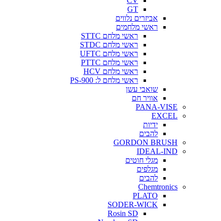
CV
GT
אביזרים נלווים
ראשי מלחמים
ראשי מלחם STTC
ראשי מלחם STDC
ראשי מלחם UFTC
ראשי מלחם PTTC
ראשי מלחם HCV
ראשי מלחם ל: PS-900
שואבי עשן
אוויר חם
PANA-VISE
EXCEL
ידיות
להבים
GORDON BRUSH
IDEAL-IND
מגלי חוטים
מגלפים
להבים
Chemtronics
PLATO
SODER-WICK
Rosin SD