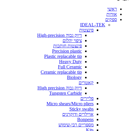
י
ת
ים
IDEAL-TEK
פינצטות
דיוק גבוה High-precision
ציפוי יהלום
פינצטות חותכות
Precision plastic
Plastic replacable tip
Heavy Duty
Full Ceramic
Ceramic replacable tip
Biology
קאטרים
דיוק גבוה High precision
Tungsten Carbide
פליירים
Micro shears/Micro pliers
Sticky swabs
אויילרים ודוקרנים
Bonpens
מספריים רבי-שימוש
Kits