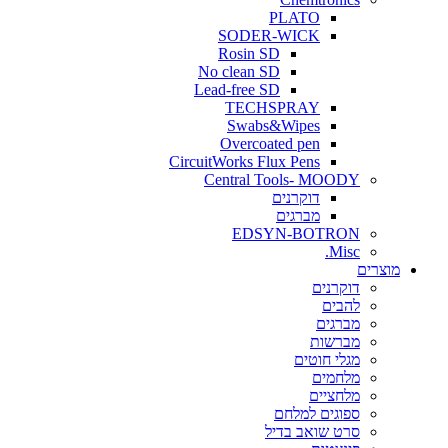
PLATO
SODER-WICK
Rosin SD
No clean SD
Lead-free SD
TECHSPRAY
Swabs&Wipes
Overcoated pen
CircuitWorks Flux Pens
Central Tools- MOODY
דוקרנים
מברגים
EDSYN-BOTRON
Misc.
ים
דוקרנים
להבים
מברגים
מברשות
מגלי חוטים
מלחמים
מלחציים
ספוגים למלחם
סרט שואב בדיל