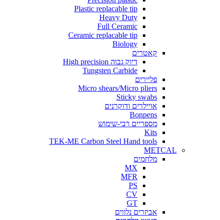
Plastic replacable tip
Heavy Duty
Full Ceramic
Ceramic replacable tip
Biology
קאטרים
דיוק גבוה High precision
Tungsten Carbide
פליירים
Micro shears/Micro pliers
Sticky swabs
אויילרים ודוקרנים
Bonpens
מספריים רבי-שימוש
Kits
TEK-ME Carbon Steel Hand tools
METCAL
מלחמים
MX
MFR
PS
CV
GT
אביזרים נלווים