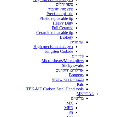
ציפוי יהלום
פינצטות חותכות
Precision plastic
Plastic replacable tip
Heavy Duty
Full Ceramic
Ceramic replacable tip
Biology
קאטרים
דיוק גבוה High precision
Tungsten Carbide
פליירים
Micro shears/Micro pliers
Sticky swabs
אויילרים ודוקרנים
Bonpens
מספריים רבי-שימוש
Kits
TEK-ME Carbon Steel Hand tools
METCAL
מלחמים
MX
MFR
PS