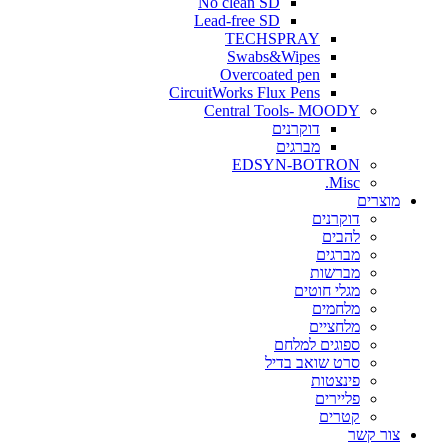
No clean SD
Lead-free SD
TECHSPRAY
Swabs&Wipes
Overcoated pen
CircuitWorks Flux Pens
Central Tools- MOODY
דוקרנים
מברגים
EDSYN-BOTRON
Misc.
ים
דוקרנים
להבים
מברגים
מברשות
מגלי חוטים
מלחמים
מלחציים
ספוגים למלחם
סרט שואב בדיל
פינצטות
פליירים
קטרים
קשר