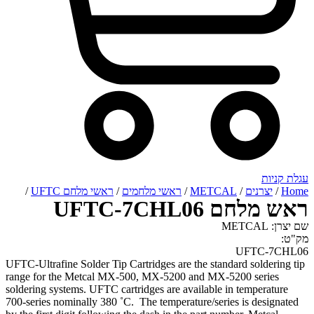
רנים
/
METCAL
/
ראשי מלחמים
/
ראשי מלחם UFTC
/
UFTC-7CHL06
UFTC
UFTC-Ultrafine Solder Tip Cartridges are the standard sol
range for the Metcal MX-500, MX-5200 and MX-5200 se
soldering systems. UFTC cartridges are available in tempe
700-series nominally 380 ˚C. The temperature/series is de