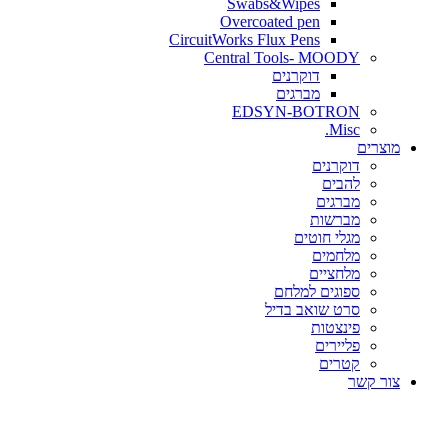
Swabs&Wipes
Overcoated pen
CircuitWorks Flux Pens
Central Tools- MOODY
דוקרנים
מברגים
EDSYN-BOTRON
Misc.
ים
דוקרנים
להבים
מברגים
מברשות
מגלי חוטים
מלחמים
מלחציים
ספוגים למלחם
סרט שואב בדיל
פינצטות
פליירים
קטרים
קשר