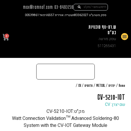
max@ramnof.com
03-6493156
רפאל 00539861
תעשייה אווירית I6557
ספק משהב"ט 83362027
ש.רם-נוף סוכנויות
בע"מ
0
עוסק מורשה
צור קשר
511265431
/
/
/
/
/
CV
מלחמים
METCAL
יצרנים
Home
CV-5210-IOT
שם יצרן: CV
CV-5210-IOT
מק"ט:
80-Watt Connection Validation™ Advanced Soldering
System with the CV-IOT Gateway Module