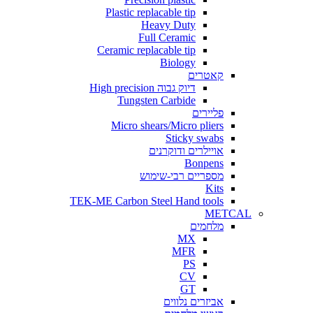
Plastic replacable tip
Heavy Duty
Full Ceramic
Ceramic replacable tip
Biology
קאטרים
דיוק גבוה High precision
Tungsten Carbide
פליירים
Micro shears/Micro pliers
Sticky swabs
אויילרים ודוקרנים
Bonpens
מספריים רבי-שימוש
Kits
TEK-ME Carbon Steel Hand tools
METCAL
מלחמים
MX
MFR
PS
CV
GT
אביזרים נלווים