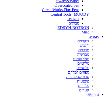
Swabs&Wipes
Overcoated pen
CircuitWorks Flux Pens
Central Tools- MOODY
דוקרנים
מברגים
EDSYN-BOTRON
Misc.
ים
דוקרנים
להבים
מברגים
מברשות
מגלי חוטים
מלחמים
מלחציים
ספוגים למלחם
סרט שואב בדיל
פינצטות
פליירים
קטרים
קשר