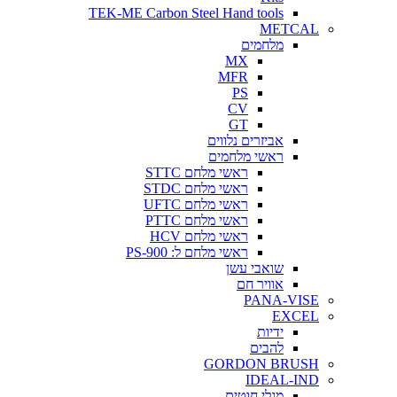
TEK-ME Carbon Steel Hand tools
METCAL
מלחמים
MX
MFR
PS
CV
GT
אביזרים נלווים
ראשי מלחמים
ראשי מלחם STTC
ראשי מלחם STDC
ראשי מלחם UFTC
ראשי מלחם PTTC
ראשי מלחם HCV
ראשי מלחם ל: PS-900
שואבי עשן
אוויר חם
PANA-VISE
EXCEL
ידיות
להבים
GORDON BRUSH
IDEAL-IND
מגלי חוטים