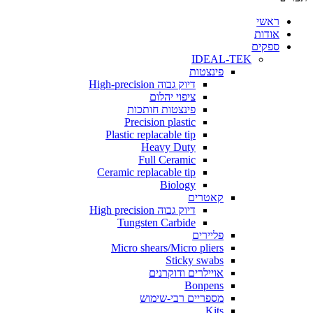
י
ת
ים
IDEAL-TEK
פינצטות
דיוק גבוה High-precision
ציפוי יהלום
פינצטות חותכות
Precision plastic
Plastic replacable tip
Heavy Duty
Full Ceramic
Ceramic replacable tip
Biology
קאטרים
דיוק גבוה High precision
Tungsten Carbide
פליירים
Micro shears/Micro pliers
Sticky swabs
אויילרים ודוקרנים
Bonpens
מספריים רבי-שימוש
Kits