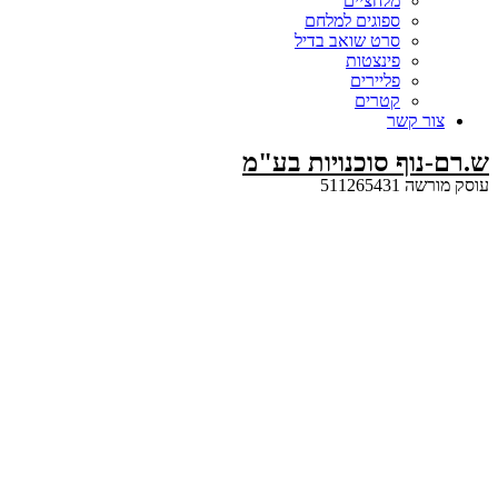
מלחציים
ספוגים למלחם
סרט שואב בדיל
פינצטות
פליירים
קטרים
קשר
ף סוכנויות בע"מ
5112