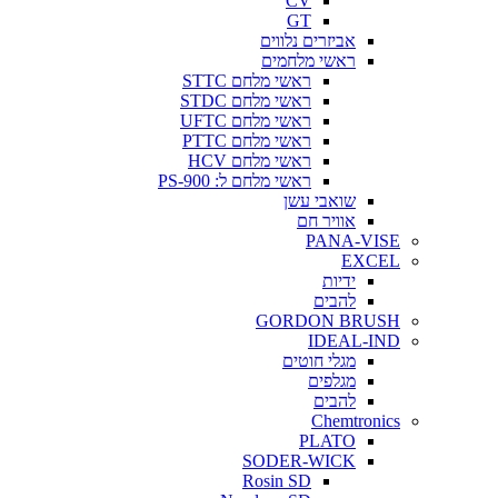
CV
GT
אביזרים נלווים
ראשי מלחמים
ראשי מלחם STTC
ראשי מלחם STDC
ראשי מלחם UFTC
ראשי מלחם PTTC
ראשי מלחם HCV
ראשי מלחם ל: PS-900
שואבי עשן
אוויר חם
PANA-VISE
EXCEL
ידיות
להבים
GORDON BRUSH
IDEAL-IND
מגלי חוטים
מגלפים
להבים
Chemtronics
PLATO
SODER-WICK
Rosin SD