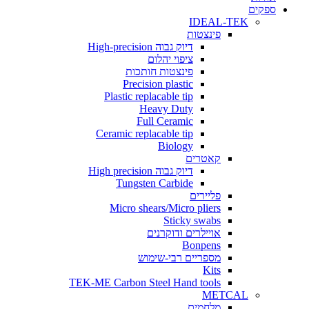
ים
IDEAL-TEK
פינצטות
דיוק גבוה High-precision
ציפוי יהלום
פינצטות חותכות
Precision plastic
Plastic replacable tip
Heavy Duty
Full Ceramic
Ceramic replacable tip
Biology
קאטרים
דיוק גבוה High precision
Tungsten Carbide
פליירים
Micro shears/Micro pliers
Sticky swabs
אויילרים ודוקרנים
Bonpens
מספריים רבי-שימוש
Kits
TEK-ME Carbon Steel Hand tools
METCAL
מלחמים