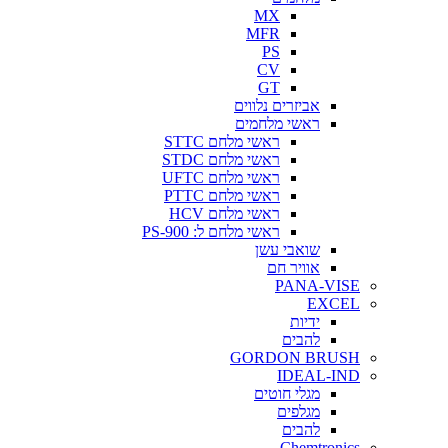
MX
MFR
PS
CV
GT
אביזרים נלווים
ראשי מלחמים
ראשי מלחם STTC
ראשי מלחם STDC
ראשי מלחם UFTC
ראשי מלחם PTTC
ראשי מלחם HCV
ראשי מלחם ל: PS-900
שואבי עשן
אוויר חם
PANA-VISE
EXCEL
ידיות
להבים
GORDON BRUSH
IDEAL-IND
מגלי חוטים
מגלפים
להבים
Chemtronics