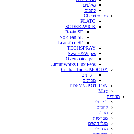
מגלפים
להבים
Chemtronics
PLATO
SODER-WICK
Rosin SD
No clean SD
Lead-free SD
TECHSPRAY
Swabs&Wipes
Overcoated pen
CircuitWorks Flux Pens
Central Tools- MOODY
דוקרנים
מברגים
EDSYN-BOTRON
Misc.
ים
דוקרנים
להבים
מברגים
מברשות
מגלי חוטים
מלחמים