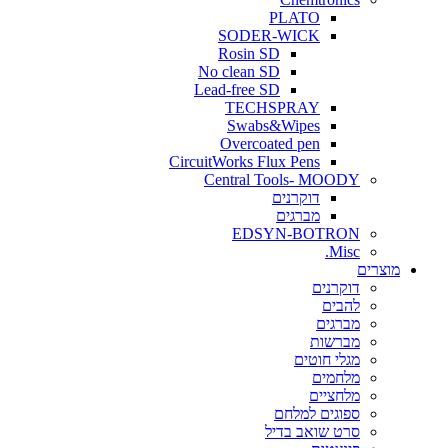
PLATO
SODER-WICK
Rosin SD
No clean SD
Lead-free SD
TECHSPRAY
Swabs&Wipes
Overcoated pen
CircuitWorks Flux Pens
Central Tools- MOODY
דוקרנים
מברגים
EDSYN-BOTRON
Misc.
ים
דוקרנים
להבים
מברגים
מברשות
מגלי חוטים
מלחמים
מלחציים
ספוגים למלחם
סרט שואב בדיל