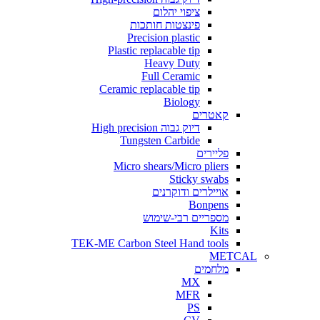
ציפוי יהלום
פינצטות חותכות
Precision plastic
Plastic replacable tip
Heavy Duty
Full Ceramic
Ceramic replacable tip
Biology
קאטרים
דיוק גבוה High precision
Tungsten Carbide
פליירים
Micro shears/Micro pliers
Sticky swabs
אויילרים ודוקרנים
Bonpens
מספריים רבי-שימוש
Kits
TEK-ME Carbon Steel Hand tools
METCAL
מלחמים
MX
MFR
PS