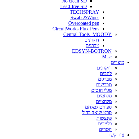
No clean SD
Lead-free SD
TECHSPRAY
Swabs&Wipes
Overcoated pen
CircuitWorks Flux Pens
Central Tools- MOODY
דוקרנים
מברגים
EDSYN-BOTRON
Misc.
ים
דוקרנים
להבים
מברגים
מברשות
מגלי חוטים
מלחמים
מלחציים
ספוגים למלחם
סרט שואב בדיל
פינצטות
פליירים
קטרים
קשר