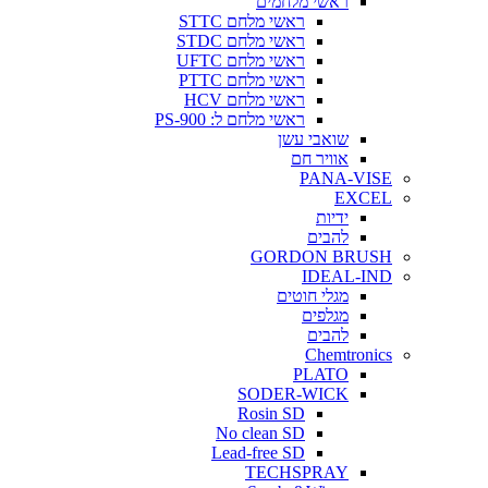
ראשי מלחמים
ראשי מלחם STTC
ראשי מלחם STDC
ראשי מלחם UFTC
ראשי מלחם PTTC
ראשי מלחם HCV
ראשי מלחם ל: PS-900
שואבי עשן
אוויר חם
PANA-VISE
EXCEL
ידיות
להבים
GORDON BRUSH
IDEAL-IND
מגלי חוטים
מגלפים
להבים
Chemtronics
PLATO
SODER-WICK
Rosin SD
No clean SD
Lead-free SD
TECHSPRAY