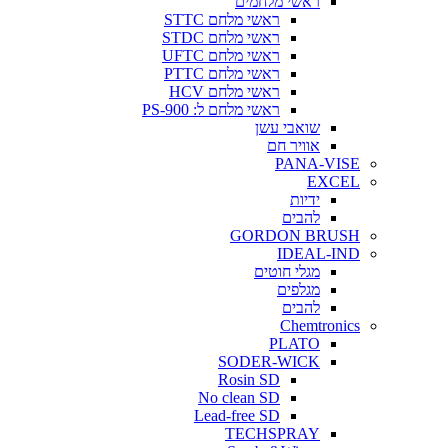
ראשי מלחמים
ראשי מלחם STTC
ראשי מלחם STDC
ראשי מלחם UFTC
ראשי מלחם PTTC
ראשי מלחם HCV
ראשי מלחם ל: PS-900
שואבי עשן
אוויר חם
PANA-VISE
EXCEL
ידיות
להבים
GORDON BRUSH
IDEAL-IND
מגלי חוטים
מגלפים
להבים
Chemtronics
PLATO
SODER-WICK
Rosin SD
No clean SD
Lead-free SD
TECHSPRAY