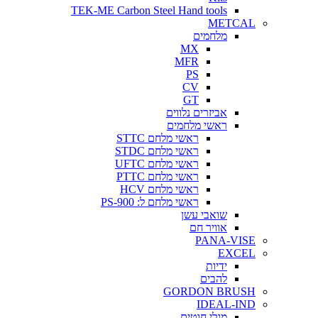
TEK-ME Carbon Steel Hand tools
METCAL
מלחמים
MX
MFR
PS
CV
GT
אביזרים נלווים
ראשי מלחמים
ראשי מלחם STTC
ראשי מלחם STDC
ראשי מלחם UFTC
ראשי מלחם PTTC
ראשי מלחם HCV
ראשי מלחם ל: PS-900
שואבי עשן
אוויר חם
PANA-VISE
EXCEL
ידיות
להבים
GORDON BRUSH
IDEAL-IND
מגלי חוטים