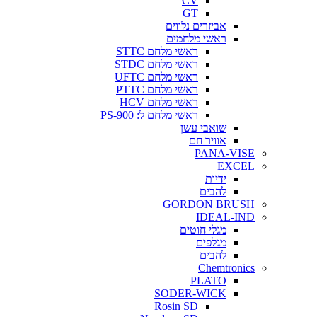
CV
GT
אביזרים נלווים
ראשי מלחמים
ראשי מלחם STTC
ראשי מלחם STDC
ראשי מלחם UFTC
ראשי מלחם PTTC
ראשי מלחם HCV
ראשי מלחם ל: PS-900
שואבי עשן
אוויר חם
PANA-VISE
EXCEL
ידיות
להבים
GORDON BRUSH
IDEAL-IND
מגלי חוטים
מגלפים
להבים
Chemtronics
PLATO
SODER-WICK
Rosin SD