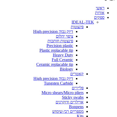
י
ת
ים
IDEAL-TEK
פינצטות
דיוק גבוה High-precision
ציפוי יהלום
פינצטות חותכות
Precision plastic
Plastic replacable tip
Heavy Duty
Full Ceramic
Ceramic replacable tip
Biology
קאטרים
דיוק גבוה High precision
Tungsten Carbide
פליירים
Micro shears/Micro pliers
Sticky swabs
אויילרים ודוקרנים
Bonpens
מספריים רבי-שימוש
Kits