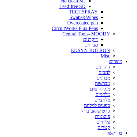
No clean SD
Lead-free SD
TECHSPRAY
Swabs&Wipes
Overcoated pen
CircuitWorks Flux Pens
Central Tools- MOODY
דוקרנים
מברגים
EDSYN-BOTRON
Misc.
ים
דוקרנים
להבים
מברגים
מברשות
מגלי חוטים
מלחמים
מלחציים
ספוגים למלחם
סרט שואב בדיל
פינצטות
פליירים
קטרים
קשר