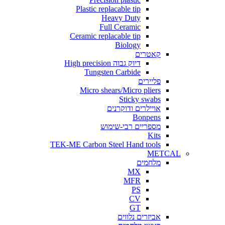
Plastic replacable tip
Heavy Duty
Full Ceramic
Ceramic replacable tip
Biology
קאטרים
דיוק גבוה High precision
Tungsten Carbide
פליירים
Micro shears/Micro pliers
Sticky swabs
אויילרים ודוקרנים
Bonpens
מספריים רבי-שימוש
Kits
TEK-ME Carbon Steel Hand tools
METCAL
מלחמים
MX
MFR
PS
CV
GT
אביזרים נלווים