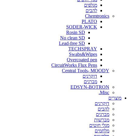
מגלפים
להבים
Chemtronics
PLATO
SODER-WICK
Rosin SD
No clean SD
Lead-free SD
TECHSPRAY
Swabs&Wipes
Overcoated pen
CircuitWorks Flux Pens
Central Tools- MOODY
דוקרנים
מברגים
EDSYN-BOTRON
Misc.
ים
דוקרנים
להבים
מברגים
מברשות
מגלי חוטים
מלחמים