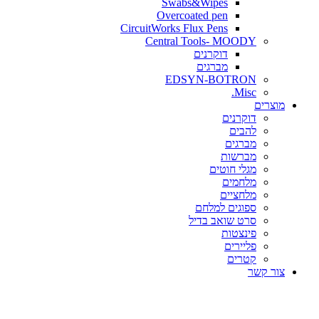
Swabs&Wipes
Overcoated pen
CircuitWorks Flux Pens
Central Tools- MOODY
דוקרנים
מברגים
EDSYN-BOTRON
Misc.
ים
דוקרנים
להבים
מברגים
מברשות
מגלי חוטים
מלחמים
מלחציים
ספוגים למלחם
סרט שואב בדיל
פינצטות
פליירים
קטרים
קשר