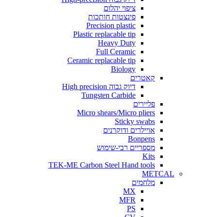
ציפוי יהלום
פינצטות חותכות
Precision plastic
Plastic replacable tip
Heavy Duty
Full Ceramic
Ceramic replacable tip
Biology
קאטרים
דיוק גבוה High precision
Tungsten Carbide
פליירים
Micro shears/Micro pliers
Sticky swabs
אויילרים ודוקרנים
Bonpens
מספריים רבי-שימוש
Kits
TEK-ME Carbon Steel Hand tools
METCAL
מלחמים
MX
MFR
PS