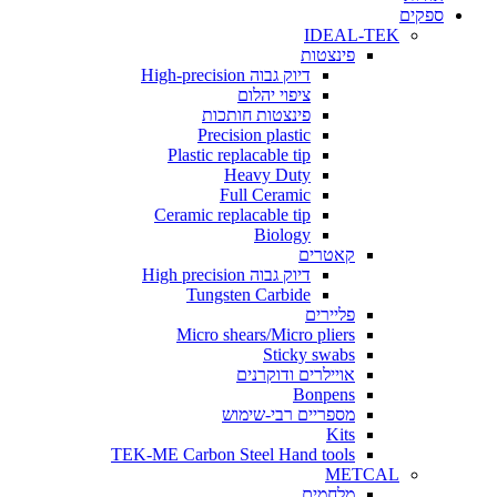
ים
IDEAL-TEK
פינצטות
דיוק גבוה High-precision
ציפוי יהלום
פינצטות חותכות
Precision plastic
Plastic replacable tip
Heavy Duty
Full Ceramic
Ceramic replacable tip
Biology
קאטרים
דיוק גבוה High precision
Tungsten Carbide
פליירים
Micro shears/Micro pliers
Sticky swabs
אויילרים ודוקרנים
Bonpens
מספריים רבי-שימוש
Kits
TEK-ME Carbon Steel Hand tools
METCAL
מלחמים