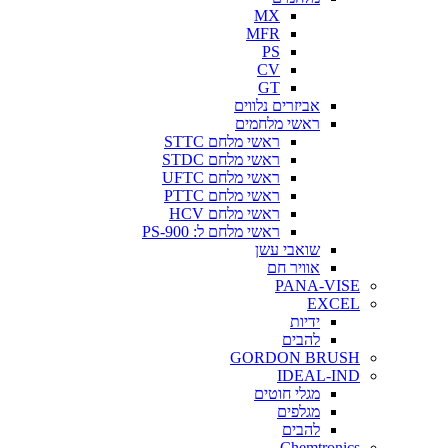
MX
MFR
PS
CV
GT
אביזרים נלווים
ראשי מלחמים
ראשי מלחם STTC
ראשי מלחם STDC
ראשי מלחם UFTC
ראשי מלחם PTTC
ראשי מלחם HCV
ראשי מלחם ל: PS-900
שואבי עשן
אוויר חם
PANA-VISE
EXCEL
ידיות
להבים
GORDON BRUSH
IDEAL-IND
מגלי חוטים
מגלפים
להבים
Chemtronics