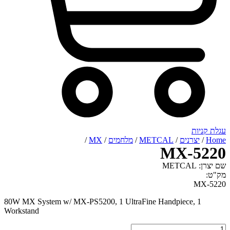
רנים
/
METCAL
/
מלחמים
/
MX
/
MX-
80W MX System w/ MX-PS5200, 1 UltraFine Handpiece
Workstand