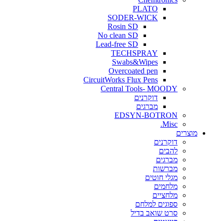
PLATO
SODER-WICK
Rosin SD
No clean SD
Lead-free SD
TECHSPRAY
Swabs&Wipes
Overcoated pen
CircuitWorks Flux Pens
Central Tools- MOODY
דוקרנים
מברגים
EDSYN-BOTRON
Misc.
ים
דוקרנים
להבים
מברגים
מברשות
מגלי חוטים
מלחמים
מלחציים
ספוגים למלחם
סרט שואב בדיל