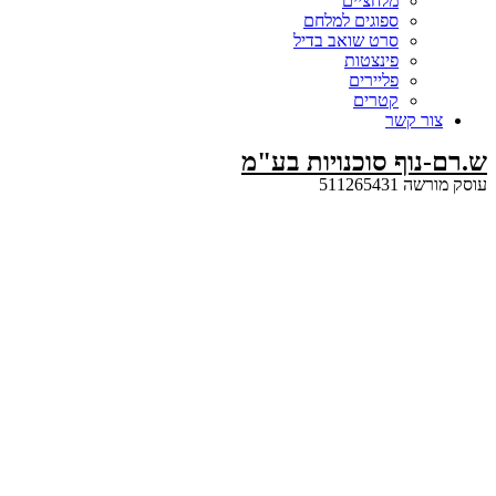
מלחציים
ספוגים למלחם
סרט שואב בדיל
פינצטות
פליירים
קטרים
קשר
ף סוכנויות בע"מ
5112