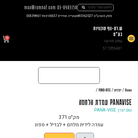
max@ramnof.com
03-6493156
ספק משהב"ט 83362027
תעשייה אווירית I6557
רפאל 00539861
ש.רם-נוף סוכנויות
בע"מ
0
עוסק מורשה
צור קשר
511265431
/
/
/
Home
יצרנים
PANA-VISE
PANAVISE עמדת הלחמה
שם יצרן: PANA-VISE
מק"ט:
371
עמדה לידית מלחם + לבדיל + ספוג