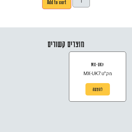
Add to cart
מוצרים קשורים
MX-UK7
מק"ט:
MX-UK7
להצעה